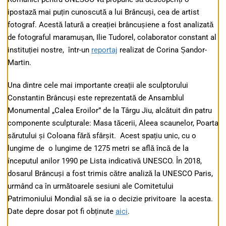
ipostază mai puțin cunoscută a lui Brâncuși, cea de artist
fotograf. Acestă latură a creației brâncușiene a fost analizată
de fotograful maramușan, Ilie Tudorel, colaborator constant al
instituției nostre, într-un
reportaj
realizat de Corina Șandor-
Martin.
Una dintre cele mai importante creații ale sculptorului
Constantin Brâncuși este reprezentată de Ansamblul
Monumental „Calea Eroilor” de la Târgu Jiu, alcătuit din patru
componente sculpturale: Masa tăcerii, Aleea scaunelor, Poarta
sărutului și Coloana fără sfârșit. Acest spațiu unic, cu o
lungime de o lungime de 1275 metri se află încă de la
începutul anilor 1990 pe Lista indicativă UNESCO. În 2018,
dosarul Brâncuși a fost trimis către analiză la UNESCO Paris,
urmând ca în următoarele sesiuni ale Comitetului
Patrimoniului Mondial să se ia o decizie privitoare la acesta.
Date depre dosar pot fi obținute
aici
.