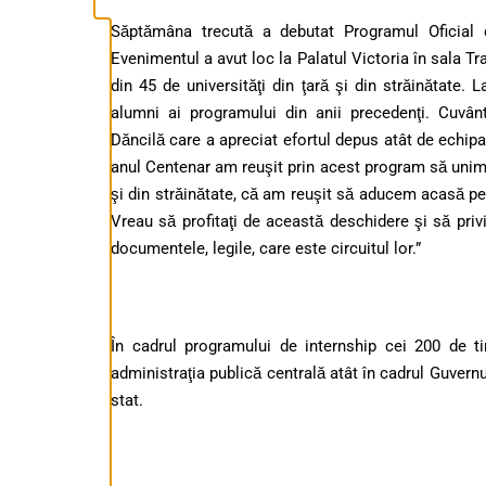
Săptămâna trecută a debutat Programul Oficial d
Evenimentul a avut loc la Palatul Victoria în sala Tra
din 45 de universităţi din ţară şi din străinătate. L
alumni ai programului din anii precedenţi. Cuvân
Dăncilă care a apreciat efortul depus atât de echipa 
anul Centenar am reuşit prin acest program să unim ti
şi din străinătate, că am reuşit să aducem acasă pe c
Vreau să profitaţi de această deschidere şi să priv
documentele, legile, care este circuitul lor.”
În cadrul programului de internship cei 200 de t
administraţia publică centrală atât în cadrul Guvernulu
stat.