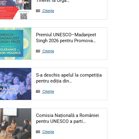
Tineret la Orga…
Citește
Premiul UNESCO–Madanjeet
Articol: Premiul UN
Singh 2026 pentru Promova…
Citește
S-a deschis apelul la competiția
Articol: S-a deschis apelul la c
pentru ediția din…
Citește
Comisia Națională a României
Articol: Comisia Națională
pentru UNESCO a parti…
Citește