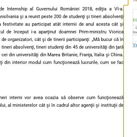
e Internship al Guvernului României 2018, ediţia a VI-a.
nsilvania şi a reunit peste 200 de studenţi şi tineri absolvenţi
a festivitate au participat atât internii de anul acesta cât şi
tul de început i-a aparţinut doamnei Prim-ministru Viorica
de organizatori, cât şi de tinerii participanţi: „Mă bucur că în
Ve
neri absolvenţi, tineri studenţi din 45 de universităţi din ţară
ei din universităţi din Marea Britanie, Franţa, Italia şi China.
iţi din interior modul cum funcţionează lucrurile, cum se fac
ineri interni vor avea ocazia să observe cum funcţionează
i, al ministerelor cât şi în cadrul altor agenţii şi instituţii de