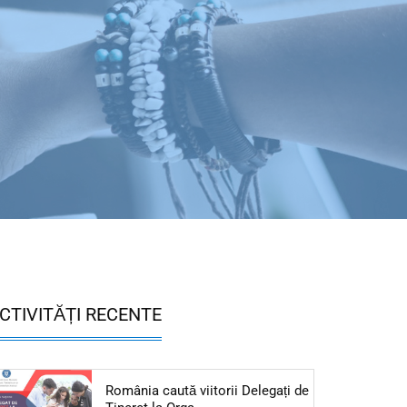
CTIVITĂȚI RECENTE
România caută viitorii Delegați de
Articol: România caută viitorii Del