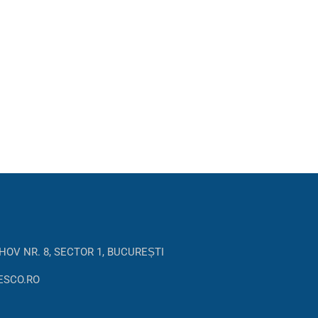
HOV NR. 8, SECTOR 1, BUCUREȘTI
ESCO.RO