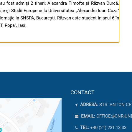
 fost admişi 2 tineri: Alexandra Timofte şi Răzvan Curcă.
nale şi Studii Europene la Universitatea „Alexandru Ioan Cuza”
plomaţie la SNSPA, Bucureşti. Răzvan este student în anul 6 în
. Popa”, Iaşi.
CONTACT
ADRESA:
STR. ANTON CE
EMAIL:
OFFICE@CNR-UN
TEL:
+40 (21) 231.13.33