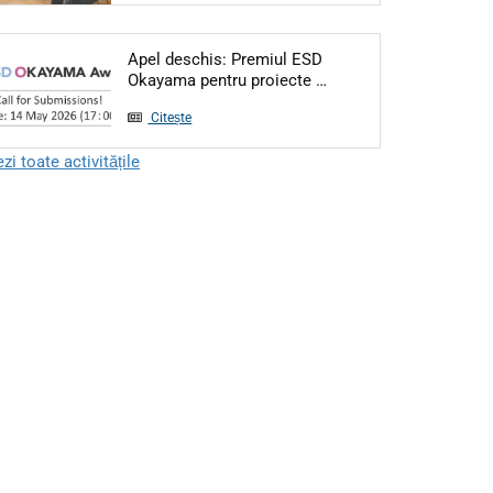
Apel deschis: Premiul ESD
Articol: Apel deschis:
Okayama pentru proiecte …
Citește
zi toate activitățile