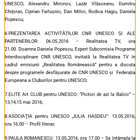
UNESCO; Alexandru Mironov, Lazăr Vlăsceanu, Dumitru
Chițoran, Ciprian Fartușnic, Dan Milici, Rodica Hagiu, Daniela
Popescu;
6.PREZENTAREA ACTIVITĂȚILOR CNR UNESCO ȘI ALE
PARTENERILOR: 06.05.2016 – Realitatea TV, ora
21.00. Doamna Daniela Popescu, Expert Subcomisia Programe
Interdisciplinare CNR UNESCO, invitată la Realitatea TV în
cadrul emisiunii „Realitatea Românească” pentru a discuta
despre programele desfășurate de CNR UNESCO și Federația
Europeana a Cluburilor pentru UNESCO;
7.ELITE Art CLUB pentru UNESCO: “Pictori de azi la Balcic” –
13,14,15 mai 2016;
8.ASOCIAŢIA pentru UNESCO „IULIA HASDEU”: 13.05.2016,
ora 16.00 – Profil literar;
9.PAULA ROMANESCU: 13.05.2016, ora 17.00 – Se întâmpla la