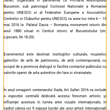
Safari, organizata in parteneriat cu Primaria Municipiului
Bucuresti, sub patronajul Comisiei Nationale a Romaniei
pentru UNESCO si al Federatiei Europene a Asociatiilor,
Centrelor si Cluburilor pentru UNESCO, va avea loc intre 6 – 15
mai 2016 la Palatul Dacia – Romania, monument istoric din
anul 1880 situat in Centrul istoric al Bucurestiului (str.
Lipscani, Nr.18-20).
Evenimentul este destinat instituţiilor culturale, muzeelor,
galeriilor de artă de patrimoniu, de artă contemporană, cu
scopul de a promova dialogul si facilita contactul publicului cu
valorile operei de arta autentice din tara si strainatate.
În anul omagierii centenarului Dada, Art Safari 2016 va include
o expoziție centrală dedicată acestui fenomen artistic şi
influenţei acestuia în lumea artei vizuale internaţionale, în
cadrul căreia vor fi expuse lucrări ale unor artiști internaţionali