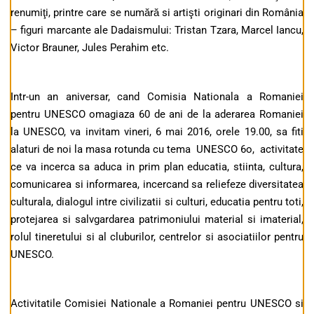
renumiţi, printre care se numără si artişti originari din România
– figuri marcante ale Dadaismului: Tristan Tzara, Marcel Iancu,
Victor Brauner, Jules Perahim etc.
Intr-un an aniversar, cand Comisia Nationala a Romaniei
pentru UNESCO omagiaza 60 de ani de la aderarea Romaniei
la UNESCO, va invitam vineri, 6 mai 2016, orele 19.00, sa fiti
alaturi de noi la masa rotunda cu tema UNESCO 6o, activitate
ce va incerca sa aduca in prim plan educatia, stiinta, cultura,
comunicarea si informarea, incercand sa reliefeze diversitatea
culturala, dialogul intre civilizatii si culturi, educatia pentru toti,
protejarea si salvgardarea patrimoniului material si imaterial,
rolul tineretului si al cluburilor, centrelor si asociatiilor pentru
UNESCO.
Activitatile Comisiei Nationale a Romaniei pentru UNESCO si