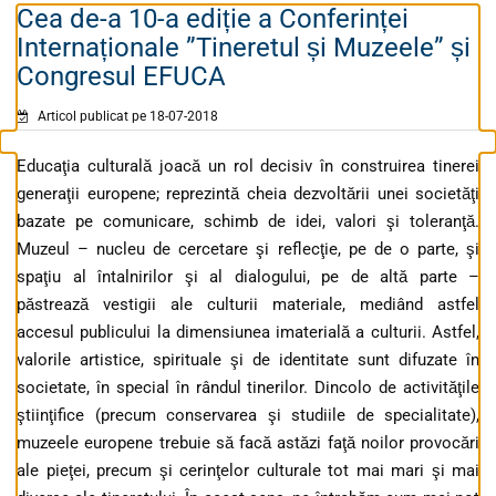
Cea de-a 10-a ediție a Conferinței
Internaționale ”Tineretul și Muzeele” și
Congresul EFUCA
Articol publicat pe 18-07-2018
Educaţia culturală joacă un rol decisiv în construirea tinerei
generaţii europene; reprezintă cheia dezvoltării unei societăţi
bazate pe comunicare, schimb de idei, valori şi toleranţă.
Muzeul – nucleu de cercetare şi reflecţie, pe de o parte, şi
spaţiu al întalnirilor şi al dialogului, pe de altă parte –
păstrează vestigii ale culturii materiale, mediând astfel
accesul publicului la dimensiunea imaterială a culturii. Astfel,
valorile artistice, spirituale şi de identitate sunt difuzate în
societate, în special în rândul tinerilor. Dincolo de activităţile
ştiinţifice (precum conservarea şi studiile de specialitate),
muzeele europene trebuie să facă astăzi faţă noilor provocări
ale pieţei, precum şi cerinţelor culturale tot mai mari şi mai