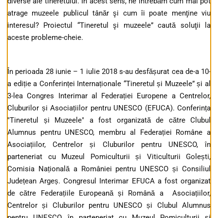
diverse ale tineretului. În acest sens, ne întrebăm cum mai pot
atrage muzeele publicul tânăr şi cum îi poate menţine viu
interesul? Proiectul “Tineretul şi muzeele” caută soluţii la
aceste probleme-cheie.
În perioada 28 iunie – 1 iulie 2018 s-au desfășurat cea de-a 10-
a ediție a Conferinței Internaționale “Tineretul și Muzeele” și al
3-lea Congres Interimar al Federației Europene a Centrelor,
Cluburilor și Asociațiilor pentru UNESCO (EFUCA). Conferința
"Tineretul și Muzeele" a fost organizată de către Clubul
Alumnus pentru UNESCO, membru al Federației Române a
Asociațiilor, Centrelor și Cluburilor pentru UNESCO, în
parteneriat cu Muzeul Pomiculturii și Viticulturii Golești,
Comisia Națională a României pentru UNESCO și Consiliul
Județean Argeș. Congresul Interimar EFUCA a fost organizat
de către Federațiile Europeană și Română a Asociațiilor,
Centrelor și Cluburilor pentru UNESCO și Clubul Alumnus
pentru UNESCO, în parteneriat cu Muzeul Pomiculturii și