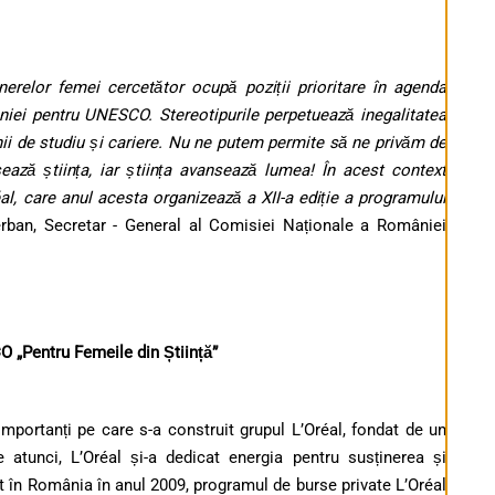
inerelor femei cercetător ocupă poziții prioritare în agenda
iei pentru UNESCO. Stereotipurile perpetuează inegalitatea
ii de studiu și cariere. Nu ne putem permite să ne privăm de
ează știința, iar știința avansează lumea! În acest context
l, care anul acesta organizează a XII-a ediție a programului
ban, Secretar - General al Comisiei Naționale a României
„Pentru Femeile din Știință”
 importanți pe care s-a construit grupul L’Oréal, fondat de un
atunci, L’Oréal și-a dedicat energia pentru susținerea și
 în România în anul 2009, programul de burse private L’Oréal