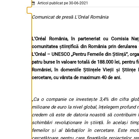
Articol publicat pe 30-06-2021
Comunicat de presă L’Oréal România
L’Oréal România, în parteneriat cu Comisia Na
comunitatea științifică din România prin derularea c
L’Oréal
–
UNESCO „Pentru Femeile din Știință”, orga
patru burse în valoare totală de 188.000 lei, pentru f
României, în domeniile Științele Vieții și Științ
cercetare, cu vârsta de maximum 40 de ani.
„Ca o companie ce investește 3,4% din cifra glob
milioane de euro la nivel global, înțelegem profund 
credem că este de datoria noastră să contribuim la
schimbări revoluționare în știință. În același timp,
femeilor și al bărbaților în cercetare. Este mot
cercetătoare pentru care finanțările proiectelor re