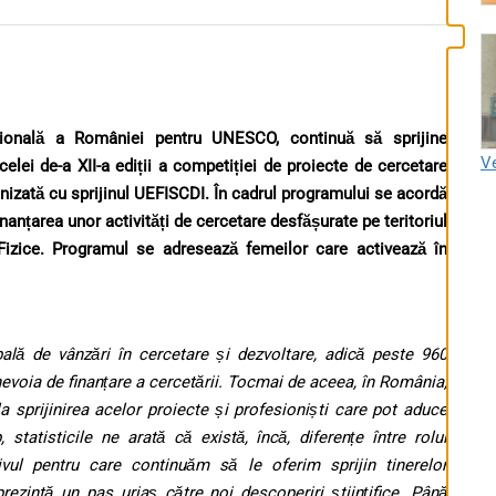
țională a României pentru UNESCO, continuă să sprijine
Ve
elei de-a XII-a ediții a competiției de proiecte de cercetare
nizată cu sprijinul UEFISCDI. În cadrul programului se acordă
inanțarea unor activități de cercetare desfășurate pe teritoriul
e Fizice. Programul se adresează femeilor care activează în
ală de vânzări în cercetare și dezvoltare, adică peste 960
nevoia de finanțare a cercetării. Tocmai de aceea, în România,
 sprijinirea acelor proiecte și profesioniști care pot aduce
 statisticile ne arată că există, încă, diferențe între rolul
ivul pentru care continuăm să le oferim sprijin tinerelor
prezintă un pas uriaș către noi descoperiri științifice. Până