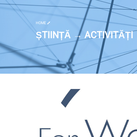
HOME
ȘTIINȚĂ → ACTIVITĂȚI