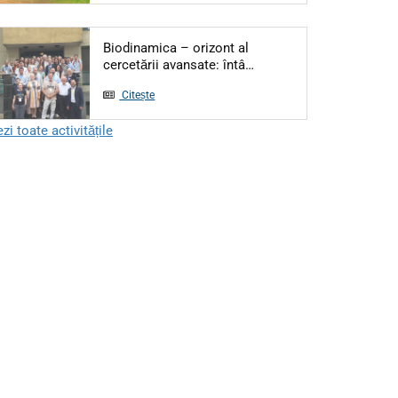
Biodinamica – orizont al
Articol: Biodinamica – or
cercetării avansate: întâ…
Citește
zi toate activitățile