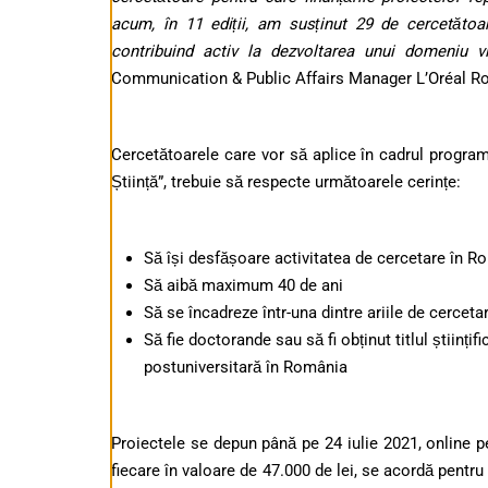
acum, în 11 ediții, am susținut 29 de cercetătoare
contribuind activ la dezvoltarea unui domeniu vi
Communication & Public Affairs Manager L’Oréal R
Cercetătoarele care vor să aplice în cadrul progra
Știință”, trebuie să respecte următoarele cerințe:
Să își desfășoare activitatea de cercetare în R
Să aibă maximum 40 de ani
Să se încadreze într-una dintre ariile de cercetar
Să fie doctorande sau să fi obținut titlul științ
postuniversitară în România
Proiectele se depun până pe 24 iulie 2021, online 
fiecare în valoare de 47.000 de lei, se acordă pentru 