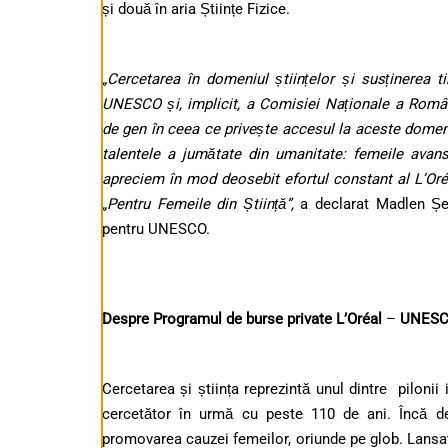
și două în aria Științe Fizice.
„Cercetarea în domeniul științelor și susținerea t
UNESCO și, implicit, a Comisiei Naționale a Român
de gen în ceea ce privește accesul la aceste domen
talentele a jumătate din umanitate: femeile avans
apreciem în mod deosebit efortul constant al L’Oréa
„Pentru Femeile din Știință”,
a declarat Madlen Șer
pentru UNESCO.
Despre Programul de burse private L’Oréal
–
UNESCO 
Cercetarea și știința reprezintă unul dintre pilonii
cercetător în urmă cu peste 110 de ani. Încă de 
promovarea cauzei femeilor, oriunde pe glob. Lansat