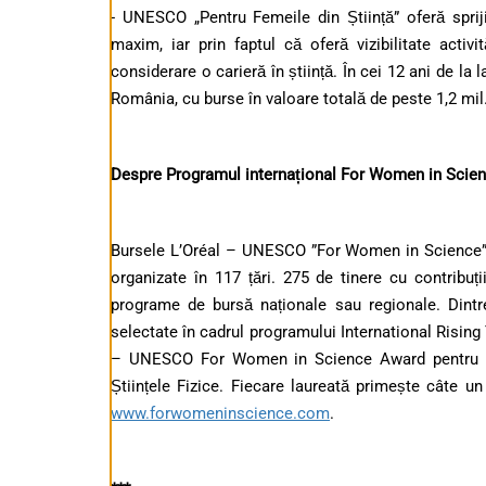
- UNESCO „Pentru Femeile din Știință” oferă sprijin
maxim, iar prin faptul că oferă vizibilitate activi
considerare o carieră în știință. În cei 12 ani de la
România, cu burse în valoare totală de peste 1,2 mil.
Despre Programul internațional For Women in Scie
Bursele L’Oréal – UNESCO ”For Women in Science” s
organizate în 117 țări. 275 de tinere cu contribuți
programe de bursă naționale sau regionale. Dintr
selectate în cadrul programului International Rising 
– UNESCO For Women in Science Award pentru acti
Științele Fizice. Fiecare laureată primește câte u
www.forwomeninscience.com
.