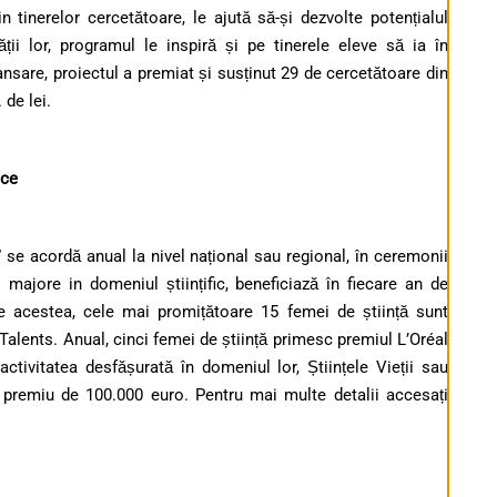
 tinerelor cercetătoare, le ajută să-și dezvolte potențialul
tății lor, programul le inspiră și pe tinerele eleve să ia în
 lansare, proiectul a premiat și susținut 29 de cercetătoare din
 de lei.
nce
e acordă anual la nivel național sau regional, în ceremonii
i majore in domeniul științific, beneficiază în fiecare an de
e acestea, cele mai promițătoare 15 femei de știință sunt
Talents. Anual, cinci femei de știință primesc premiul L’Oréal
vitatea desfășurată în domeniul lor, Științele Vieții sau
n premiu de 100.000 euro. Pentru mai multe detalii accesați