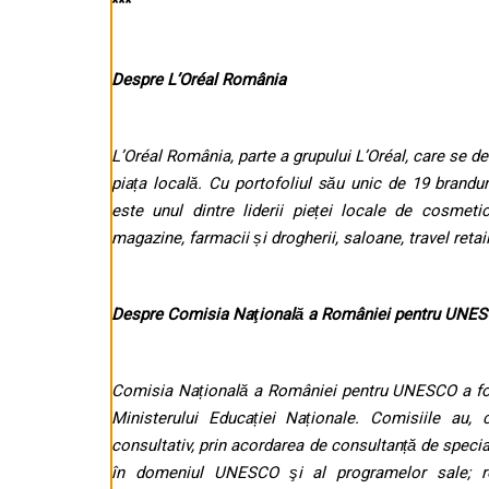
***
Despre L’Oréal România
L’Oréal România, parte a grupului L’Oréal, care se de
piața locală. Cu portofoliul său unic de 19 brandu
este unul dintre liderii pieței locale de cosmeti
magazine, farmacii și drogherii, saloane, travel retail
Despre Comisia Naţională a României pentru UNE
Comisia Națională a României pentru UNESCO a fost 
Ministerului Educației Naționale. Comisiile au,
consultativ, prin acordarea de consultanță de special
în domeniul UNESCO şi al programelor sale; rol