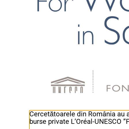
Cercetătoarele din România au a
burse private L’Oréal-UNESCO ”P