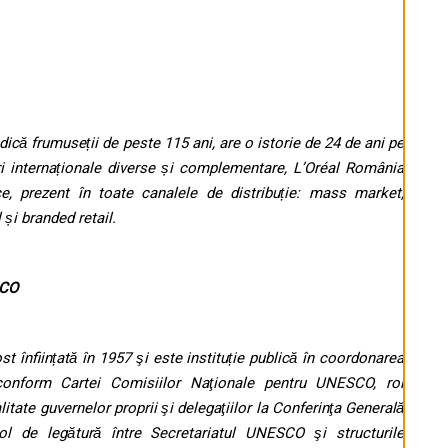
dică frumuseții de peste 115 ani, are o istorie de 24 de ani pe
ri internaționale diverse și complementare, L’Oréal România
ce, prezent în toate canalele de distribuție: mass market,
 și branded retail.
SCO
înființată în 1957 şi este instituție publică în coordonarea
 conform Cartei Comisiilor Naţionale pentru UNESCO, rol
itate guvernelor proprii şi delegaţiilor la Conferinţa Generală
 de legătură între Secretariatul UNESCO şi structurile