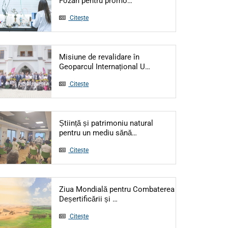
Fozan pentru promo…
Citește
Misiune de revalidare în
Articol: Misiune de re
Geoparcul Internațional U…
Citește
Știință și patrimoniu natural
Articol: Știință și patrimo
pentru un mediu sănă…
Citește
Ziua Mondială pentru Combaterea
Articol: Ziua Mondială pentru Co
Deșertificării și …
Citește