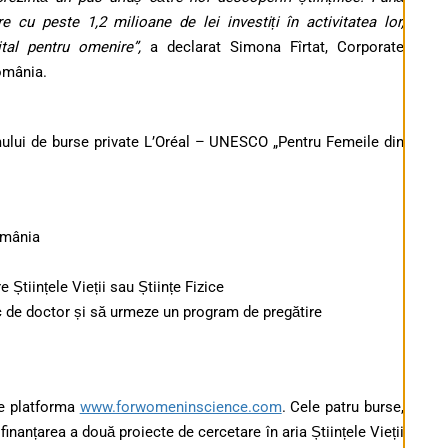
 cu peste 1,2 milioane de lei investiți în activitatea lor,
tal pentru omenire”,
a declarat Simona Fîrtat, Corporate
omânia.
mului de burse private L’Oréal – UNESCO „Pentru Femeile din
omânia
e Științele Vieții sau Științe Fizice
ific de doctor și să urmeze un program de pregătire
pe platforma
www.forwomeninscience.com
. Cele patru burse,
finanțarea a două proiecte de cercetare în aria Științele Vieții