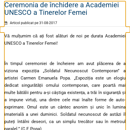
Ceremonia de închidere a Academiei
UNESCO a Tinerelor Femei
Articol publicat pe 31-08-2017
Vă mulțumim că ați fost alături de noi pe durata Academiei
UNESCO a Tinerelor Femei!
În timpul ceremoniei de încheiere am avut plăcerea de a
viziona expoziția „Soldatul Necunoscut Contemporan” a
artistei Carmen Emanuela Popa. „Expoziția este un elogiu
dedicat singurătății omului contemporan, care poartă mai
multe bătălii pentru a-și câștiga existența, a trăi în siguranță și
a impune virtuți, una dintre cele mai înalte forme de auto-
exprimare. Omul este un cântec anonim și uni
c în lumina
imaterială a unei duminici. Soldatul necunoscut de astăzi îl
puteți întâlni deseori, ca un simplu trecător sau în metroul
paralel.” (C.E.Popa)