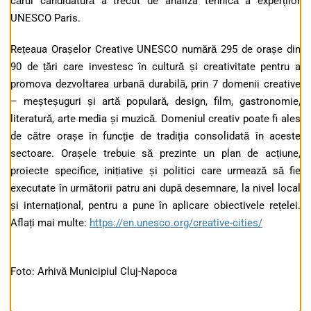
cărui candidatură a trecut de analiza tehnică a experților
UNESCO Paris.
Rețeaua Orașelor Creative UNESCO numără 295 de orașe din
90 de țări care investesc în cultură și creativitate pentru a
promova dezvoltarea urbană durabilă, prin 7 domenii creative
– meșteșuguri și artă populară, design, film, gastronomie,
literatură, arte media și muzică. Domeniul creativ poate fi ales
de către orașe în funcție de tradiția consolidată în aceste
sectoare. Orașele trebuie să prezinte un plan de acțiune,
proiecte specifice, inițiative și politici care urmează să fie
executate în următorii patru ani după desemnare, la nivel local
și internațional, pentru a pune în aplicare obiectivele rețelei.
Aflați mai multe:
https://en.unesco.org/creative-cities/
Foto: Arhivă Municipiul Cluj-Napoca