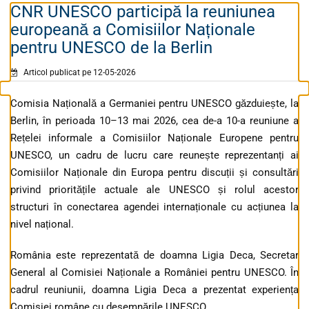
CNR UNESCO participă la reuniunea
europeană a Comisiilor Naționale
pentru UNESCO de la Berlin
Articol publicat pe 12-05-2026
Comisia Națională a Germaniei pentru UNESCO găzduiește, la
Berlin, în perioada 10–13 mai 2026, cea de-a 10-a reuniune a
Rețelei informale a Comisiilor Naționale Europene pentru
UNESCO, un cadru de lucru care reunește reprezentanți ai
Comisiilor Naționale din Europa pentru discuții și consultări
privind prioritățile actuale ale UNESCO și rolul acestor
structuri în conectarea agendei internaționale cu acțiunea la
nivel național.
România este reprezentată de doamna Ligia Deca, Secretar
General al Comisiei Naționale a României pentru UNESCO. În
cadrul reuniunii, doamna Ligia Deca a prezentat experiența
Comisiei române cu desemnările UNESCO