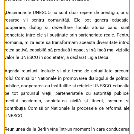
„Desemnările UNESCO nu sunt doar repere de prestigiu, ci și
resurse vii pentru comunități. Ele pot genera educație,
cooperare, dialog și dezvoltare locală atunci când sunt
conectate între ele și susținute prin parteneriate reale. Pentru
România, miza este să transformăm această diversitate într-o
rețea activă, capabilă să producă impact și să facă mai vizibile
valorile UNESCO în societate”, a declarat Ligia Deca.
Agenda reuniunii include și alte teme de actualitate precum
rolul Comisiilor Naționale în promovarea dialogului de politici
publice, cooperarea cu instituțiile și rețelele UNESCO, educația
pe tot parcursul vieții, parteneriatele cu autorități publice,
mediul academic, societatea civilă și tinerii, precum și
contribuția Comisiilor Naționale la procesele de reformă ale
UNESCO.
Reuniunea de la Berlin vine într-un moment în care conducerea