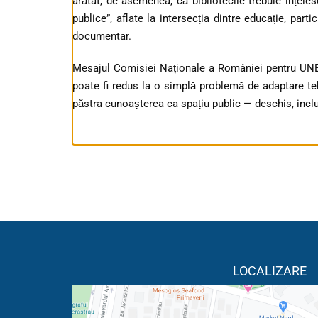
arătat, de asemenea, că bibliotecile trebuie înțelese 
publice”, aflate la intersecția dintre educație, part
documentar.
Mesajul Comisiei Naționale a României pentru UNESCO
poate fi redus la o simplă problemă de adaptare teh
păstra cunoașterea ca spațiu public — deschis, incluz
LOCALIZARE