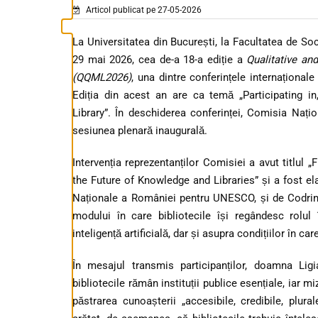
Articol publicat pe 27-05-2026
La Universitatea din București, la Facultatea de So
29 mai 2026, cea de-a 18-a ediție a
Qualitative an
(QQML2026)
, una dintre conferințele internaționale 
Ediția din acest an are ca temă „Participating in
Library”. În deschiderea conferinței, Comisia Naț
sesiunea plenară inaugurală.
Intervenția reprezentanților Comisiei a avut titl
the Future of Knowledge and Libraries” și a fost e
Naționale a României pentru UNESCO, și de Codrin 
modului în care bibliotecile își regândesc rolul
inteligență artificială, dar și asupra condițiilor în 
În mesajul transmis participanților, doamna Ligi
bibliotecile rămân instituții publice esențiale, iar 
păstrarea cunoașterii „accesibile, credibile, plu