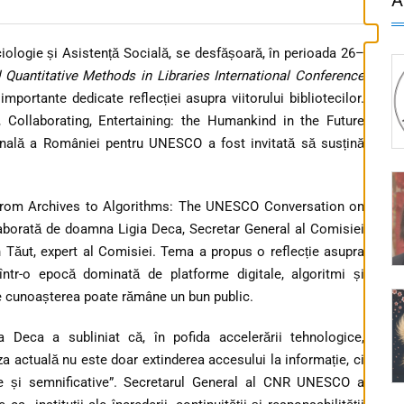
ciologie și Asistență Socială, se desfășoară, în perioada 26–
d Quantitative Methods in Libraries International Conference
importante dedicate reflecției asupra viitorului bibliotecilor.
, Collaborating, Entertaining: the Humankind in the Future
ională a României pentru UNESCO a fost invitată să susțină
ul „From Archives to Algorithms: The UNESCO Conversation on
laborată de doamna Ligia Deca, Secretar General al Comisiei
Tăut, expert al Comisiei. Tema a propus o reflecție asupra
 într-o epocă dominată de platforme digitale, algoritmi și
care cunoașterea poate rămâne un bun public.
a Deca a subliniat că, în pofida accelerării tehnologice,
miza actuală nu este doar extinderea accesului la informație, ci
rale și semnificative”. Secretarul General al CNR UNESCO a