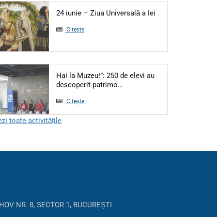
Articol: 24 iunie – 
24 iunie – Ziua Universală a Iei
Citește
Hai la Muzeu!”: 250 de elevi au
Articol: Hai la Muzeu!”: 250 
descoperit patrimo…
Citește
zi toate activitățile
HOV NR. 8, SECTOR 1, BUCUREȘTI