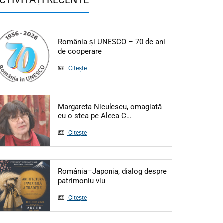
România și UNESCO – 70 de ani
Articol: România și UNESCO – 70 de
de cooperare
Citește
Margareta Niculescu, omagiată
Articol: Margareta Niculesc
cu o stea pe Aleea C…
Citește
România–Japonia, dialog despre
Articol: România–Japonia, dialog d
patrimoniu viu
Citește