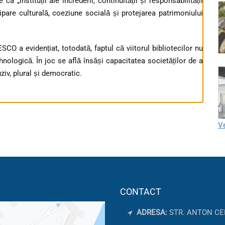
ca „instituții ale încrederii, continuității și responsabilității
icipare culturală, coeziune socială și protejarea patrimoniului
 a evidențiat, totodată, faptul că viitorul bibliotecilor nu
nologică. În joc se află însăși capacitatea societăților de a
iv, plural și democratic.
Ve
CONTACT
ADRESA:
STR. ANTON CE