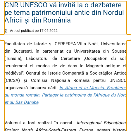
CNR UNESCO vă invită la o dezbatere
pe tema patrimoniului antic din Nordul
Africii și din România
Articol publicat pe 17-05-2022
Facultatea de Istorie și CEREFREA-Villa Noël, Universitatea
din București, în parteneriat cu Universitatea din Sousse
(Tunisia), Laboratorul de Cercetare „Occupation du sol,
peuplement et modes de vie dans le Maghreb antique et
médiéval”, Centrul de Istorie Comparată a Societăților Antice
(CICSA) și Comisia Națională Română pentru UNESCO
organizează lansarea cărții
In Africa et in Moesia. Frontières
du monde romain. Partager le patrimoine de l’Afrique du Nord
et du Bas Danube
.
Volumul a fost realizat în cadrul
Interregional Educational
Project North Africa-South-Eastern Europe, shared history,