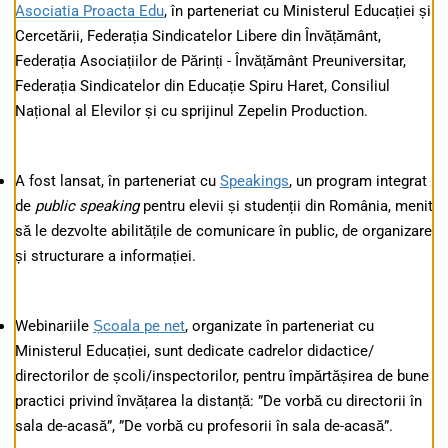
Asociatia Proacta Edu
, în parteneriat cu Ministerul Educației și
Cercetării, Federația Sindicatelor Libere din Învățământ,
Federația Asociațiilor de Părinți - Învățământ Preuniversitar,
Federația Sindicatelor din Educație Spiru Haret, Consiliul
Național al Elevilor și cu sprijinul Zepelin Production.
A fost lansat, în parteneriat cu
Speakings
, un program integrat
de
public speaking
pentru elevii și studenții din România, menit
să le dezvolte abilitățile de comunicare în public, de organizare
și structurare a informației.
Webinariile
Școala pe net
, organizate în parteneriat cu
Ministerul Educației, sunt dedicate cadrelor didactice/
directorilor de școli/inspectorilor, pentru împărtășirea de bune
practici privind învățarea la distanță: ”De vorbă cu directorii în
sala de-acasă”, ”De vorbă cu profesorii în sala de-acasă”.