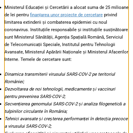
Ministerul Educației și Cercetării a alocat suma de 25 milioane
de lei pentru
finanțarea unor proiecte de cercetare
privind
limitarea extinderii și combaterea epidemiei cu noul
coronavirus. Instituțiile responsabile și instituțiile susținătoare
sunt Ministerul Sănătății, Agenția Spațială Română, Serviciul
de Telecomunicații Speciale, Institutul pentru Tehnologii
Avansate, Ministerul Apărării Naționale și Ministerul Afacerilor
Interne. Temele de cercetare sunt:
Dinamica transmiterii virusului SARS-COV-2 pe teritoriul
României;
Dezvoltarea de noi tehnologii, medicamente și vaccinuri
pentru prevenirea SARS-COV-2;
Secvențierea genomului SARS-COV-2 și analiza filogenetică a
tulpinilor circulante în România;
Tehnici avansate și creșterea performanței în detecția precoce
a virusului SARS-COV-2;