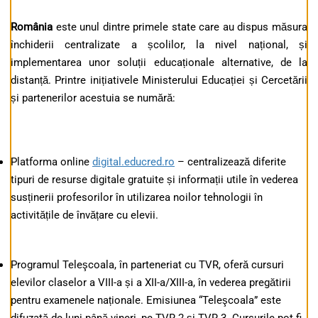
România
este unul dintre primele state care au dispus măsura
închiderii centralizate a școlilor, la nivel național, și
implementarea unor soluții educaționale alternative, de la
distanță. Printre inițiativele Ministerului Educației și Cercetării
și partenerilor acestuia se numără:
Platforma online
digital.educred.ro
– centralizează diferite
tipuri de resurse digitale gratuite și informații utile în vederea
susținerii profesorilor în utilizarea noilor tehnologii în
activitățile de învățare cu elevii.
Programul Teleşcoala, în parteneriat cu TVR, oferă cursuri
elevilor claselor a VIII-a și a XII-a/XIII-a, în vederea pregătirii
pentru examenele naționale. Emisiunea “Teleşcoala” este