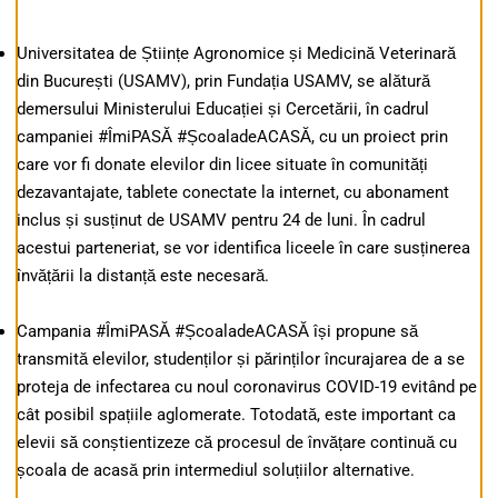
Universitatea de Științe Agronomice și Medicină Veterinară
din București (USAMV), prin Fundația USAMV, se alătură
demersului Ministerului Educației și Cercetării, în cadrul
campaniei #ÎmiPASĂ #ȘcoaladeACASĂ, cu un proiect prin
care vor fi donate elevilor din licee situate în comunități
dezavantajate, tablete conectate la internet, cu abonament
inclus și susținut de USAMV pentru 24 de luni. În cadrul
acestui parteneriat, se vor identifica liceele în care susținerea
învățării la distanță este necesară.
Campania #ÎmiPASĂ #ȘcoaladeACASĂ își propune să
transmită elevilor, studenților și părinților încurajarea de a se
proteja de infectarea cu noul coronavirus COVID-19 evitând pe
cât posibil spațiile aglomerate. Totodată, este important ca
elevii să conștientizeze că procesul de învățare continuă cu
școala de acasă prin intermediul soluțiilor alternative.