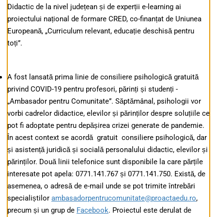
Didactic de la nivel județean și de experții e-learning ai
proiectului național de formare CRED, co-finanțat de Uniunea
Europeană, „Curriculum relevant, educație deschisă pentru
toți”.
A fost lansată prima linie de consiliere psihologică gratuită
privind COVID-19 pentru profesori, părinți și studenți -
„Ambasador pentru Comunitate”. Săptămânal, psihologii vor
vorbi cadrelor didactice, elevilor și părinților despre soluțiile ce
pot fi adoptate pentru depășirea crizei generate de pandemie.
În acest context se acordă gratuit consiliere psihologică, dar
și asistență juridică și socială personalului didactic, elevilor și
părinților. Două linii telefonice sunt disponibile la care părțile
interesate pot apela: 0771.141.767 și 0771.141.750. Există, de
asemenea, o adresă de e-mail unde se pot trimite întrebări
specialiștilor
ambasadorpentrucomunitate@proactaedu.ro
,
precum și un grup de
Facebook
. Proiectul este derulat de