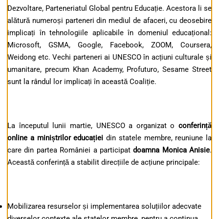
Dezvoltare, Parteneriatul Global pentru Educație. Acestora li se
alătură numeroși parteneri din mediul de afaceri, cu deosebire
implicați în tehnologiile aplicabile în domeniul educațional:
Microsoft, GSMA, Google, Facebook, ZOOM, Coursera,
Weidong etc. Vechi parteneri ai UNESCO în acțiuni culturale și
umanitare, precum Khan Academy, Profuturo, Sesame Street
sunt la rândul lor implicați în această Coaliție.
La începutul lunii martie, UNESCO a organizat o
conferință
online a miniștrilor educației
din statele membre, reuniune la
care din partea României a participat
doamna
Monica Anisie
.
Această conferință a stabilit direcțiile de acțiune principale:
Mobilizarea resurselor și implementarea soluțiilor adecvate
diverselor contexte ale statelor membre, pentru a continua