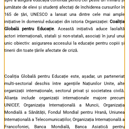
spre a asigura educația continuă pentru cei peste un miliard și
jumătate de elevi și studenți afectați de închiderea cursurilor în
165 de țări, UNESCO a lansat una dintre cele mai ample
inițiative în domeniul educației din istoria Organizației:
Coaliția
Globală pentru Educație
. Această inițiativă aduce laolaltă
actori internaționali, statali și non-statali, asociați în jurul unui
unic obiectiv: asigurarea accesului la educație pentru copiii și
tinerii din toate țările afectate de criză.
Coaliția Globală pentru Educație este, așadar, un parteneriat
multi-sectorial deschis între agențiile Națiunilor Unite, alte
organizații internaționale, sectorul privat și societatea civilă.
Alianța include organizații internaționale majore precum
UNICEF, Organizația Internațională a Muncii, Organizația
Mondială a Sănătății, Fondul Mondial pentru Hrană, Uniunea
Internațională a Telecomunicațiilor, Organizația Internațională a
Francofoniei, Banca Mondială, Banca Asiatică pentru