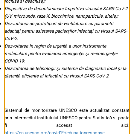
închise și deschise);
Dispozitive de decontaminare împotriva virusului SARS-CoV-2
(UV, microunde, raze X, biochimice, nanoparticule, altele);
Dezvoltarea de prototipuri de ventilatoare cu parametri
adaptați pentru asistarea pacienților infectați cu virusul SARS-
CoV-2;
Dezvoltarea în regim de urgență a unor instrumente
moleculare pentru evaluarea emergenței și re-emergenței
COVID-19;
Dezvoltarea de tehnologii și sisteme de diagnostic local și la
distanță eficiente al infectării cu virusul SARS-CoV-2.
Sistemul de monitorizare UNESCO este actualizat constant
prin intermediul Institutului UNESCO pentru Statistică și poate
fi accesat aici:
https://en.unesco.org/covid19/educationresponse
.