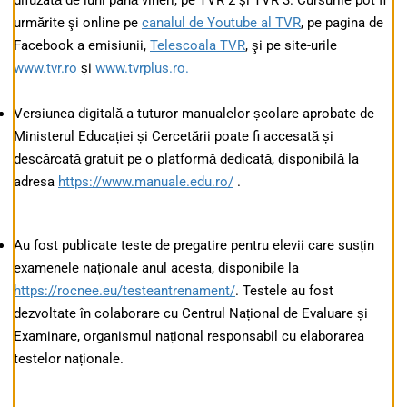
difuzată de luni până vineri, pe TVR 2 și TVR 3. Cursurile pot fi
urmărite şi online pe
canalul de Youtube al TVR
, pe pagina de
Facebook a emisiunii,
Telescoala TVR
, şi pe site-urile
www.tvr.ro
și
www.tvrplus.ro.
Versiunea digitală a tuturor manualelor școlare aprobate de
Ministerul Educației și Cercetării poate fi accesată și
descărcată gratuit pe o platformă dedicată, disponibilă la
adresa
https://www.manuale.edu.ro/
.
Au fost publicate teste de pregatire pentru elevii care susțin
examenele naționale anul acesta, disponibile la
https://rocnee.eu/testeantrenament/
. Testele au fost
dezvoltate în colaborare cu Centrul Național de Evaluare și
Examinare, organismul național responsabil cu elaborarea
testelor naționale.