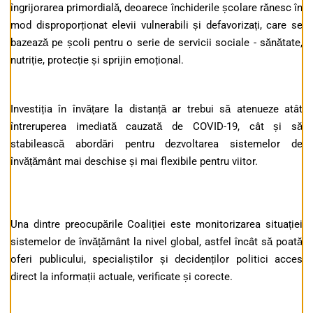
îngrijorarea primordială, deoarece închiderile școlare rănesc în
mod disproporționat elevii vulnerabili și defavorizați, care se
bazează pe școli pentru o serie de servicii sociale - sănătate,
nutriție, protecție și sprijin emoțional.
Investiția în învățare la distanță ar trebui să atenueze atât
întreruperea imediată cauzată de COVID-19, cât și să
stabilească abordări pentru dezvoltarea sistemelor de
învățământ mai deschise și mai flexibile pentru viitor.
Una dintre preocupările Coaliției este monitorizarea situației
sistemelor de învățământ la nivel global, astfel încât să poată
oferi publicului, specialiștilor și decidenților politici acces
direct la informații actuale, verificate și corecte.