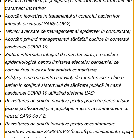
Evaluarea eficacității și siguranței utilizării unor protocoale de
tratament inovative;
Abordări inovative în tratamentul și controlul pacienților
infectați cu virusul SARS-COV-2;
Tehnici avansate de management al epidemiei în comunitate;
Abordări privind managementul sănătății publice în contextul
pandemiei COVID-19;
Sistem informatic integrat de monitorizare şi modelare
epidemiologică pentru limitarea efectelor pandemiei de
coronavirus în cazul transmiterii comunitare;
Soluții și sisteme pentru activități de monitorizare și lucru
aerian în sprijinul sistemului de sănătate publică în cazul
pandemiei COVID-19 utilizând sisteme UAS;
Dezvoltarea de soluții inovative pentru protecția personalului
(expus profesional) și a populației împotriva contaminării cu
virusul SARS-CoV-2;
Dezvoltarea de soluții inovative pentru decontaminare
împotriva virusului SARS-CoV-2 (suprafețe, echipamente, spații