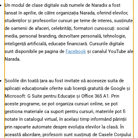
Un modul de clase digitale sub numele de Naradix a fost
lansat în aprilie, de către organizația Narada, oferind elevilor,
studenților și profesorilor cursuri pe teme de interes, susținute
de oamenii de afaceri, celebrități, formatori cunoscuți: social
media, personal branding, dezvoltare personală, tehnologie,
inteligență artificială, educație financiară. Cursurile digitale
sunt disponibile pe pagina de
Facebook
și canalul YouTube ale
Narada.
Școlile din toată țara au fost invitate să acceseze suita de
aplicații educaționale oferite sub licență gratuită de Google și
Microsoft: G Suite pentru Educație și Office 365 A1. Prin
aceste programe, se pot organiza cursuri online, se pot
gestiona materiale ca suport pentru cursuri, materiile pot fi
notate în catalogul virtual, în același timp informând părinții
prin rapoarte automate despre evoluția elevilor la clasă. În
această abordare, profesorii sunt susținuți de Casele Corpului