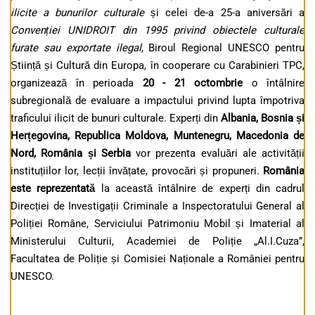
ilicite a bunurilor culturale
și celei de-a 25-a aniversări a
Convenției UNIDROIT din 1995 privind obiectele culturale
furate sau exportate ilegal
, Biroul Regional UNESCO pentru
Știință și Cultură din Europa, în cooperare cu Carabinieri TPC,
organizează în perioada
20 - 21 octombrie
o întâlnire
subregională de evaluare a impactului privind lupta împotriva
traficului ilicit de bunuri culturale. Experți din
Albania, Bosnia și
Herțegovina, Republica Moldova, Muntenegru, Macedonia de
Nord, România și Serbia
vor prezenta evaluări ale activității
instituțiilor lor, lecții învățate, provocări și propuneri.
România
este reprezentată
la această întâlnire de experți din cadrul
Direcției de Investigații Criminale a Inspectoratului General al
Poliției Române, Serviciului Patrimoniu Mobil și Imaterial al
Ministerului Culturii, Academiei de Poliție „Al.I.Cuza”,
Facultatea de Poliție și Comisiei Naționale a României pentru
UNESCO.