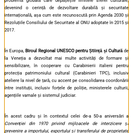
problemă globală care depășește limitele sferei culturale,
devenind o cerință de dezvoltare durabilă și securitate
internațională, așa cum este recunoscută prin Agenda 2030 și
Rezoluțiile Consiliului de Securitate al ONU adoptate în 2015 și
2017.
În Europa,
Biroul Regional UNESCO pentru Știință și Cultură
de
la Veneția a dezvoltat mai multe activități de formare și
sensibilizare, în cooperare cu Carabinierii italieni pentru
protecția patrimoniului cultural (Carabinieri TPC), inclusiv
ateliere la nivel de țară, cu accent pe consolidarea coordonării
între instituții, inclusiv forțele de poliție, ministerele culturii,
agențiile vamale și sistemul judiciar.
În acest cadru și în contextul celei de-a 50-a aniversări a
Convenției din 1970 privind mijloacele de interzicere și
prevenire a importului, exportului și transferului de proprietate