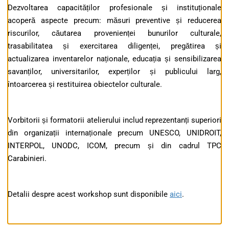
Dezvoltarea capacităților profesionale și instituționale
acoperă aspecte precum: măsuri preventive și reducerea
riscurilor, căutarea provenienței bunurilor culturale,
trasabilitatea și exercitarea diligenței, pregătirea și
actualizarea inventarelor naționale, educația și sensibilizarea
savanților, universitarilor, experților și publicului larg,
întoarcerea și restituirea obiectelor culturale.
Vorbitorii și formatorii atelierului includ reprezentanți superiori
din organizații internaționale precum UNESCO, UNIDROIT,
INTERPOL, UNODC, ICOM, precum și din cadrul TPC
Carabinieri.
Detalii despre acest workshop sunt disponibile
aici
.