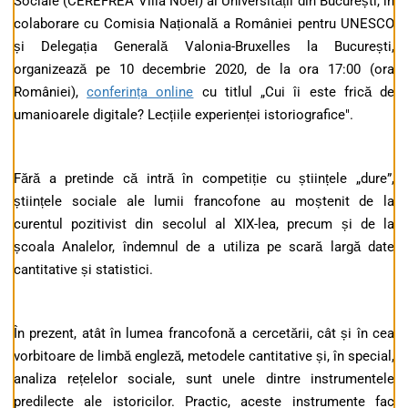
Sociale (CEREFREA Villa Noël) al Universității din București, în
colaborare cu Comisia Națională a României pentru UNESCO
și Delegația Generală Valonia-Bruxelles la București,
organizează pe 10 decembrie 2020, de la ora 17:00 (ora
României),
conferința online
cu titlul „Cui îi este frică de
umanioarele digitale? Lecțiile experienței istoriografice".
Fără a pretinde că intră în competiție cu științele „dure”,
științele sociale ale lumii francofone au moștenit de la
curentul pozitivist din secolul al XIX-lea, precum și de la
școala Analelor, îndemnul de a utiliza pe scară largă date
cantitative și statistici.
În prezent, atât în ​​lumea francofonă a cercetării, cât și în cea
vorbitoare de limbă engleză, metodele cantitative și, în special,
analiza rețelelor sociale, sunt unele dintre instrumentele
predilecte ale istoricilor. Practic, aceste instrumente fac