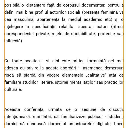
posibilă o distanțare față de corpusul documentar, pentru a
defini mai bine profilul actorilor sociali (prezența feminină vs
cea masculină, apartenența la mediul academic etc) și o
înțelegere a specificității relațiilor acestor actori (ritmul
corespondenței private, rețele de sociabilitate, protecție sau
influență).
Cu toate acestea - și aici este critica formulată cel mai
adesea cu privire la aceste abordări – asemenea demersuri
riscă să piardă din vedere elementele „calitative” atât de
familiare studiilor literare, istoriei mentalităților sau practicilor
culturale.
Această conferință, urmată de o sesiune de discuții,
intenționează, mai întâi, să familiarizeze publicul - studenți
dornici să cunoască domeniul umanioarelor digitale, tineri