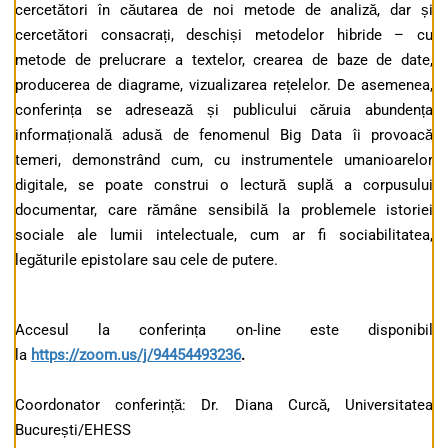
cercetători în căutarea de noi metode de analiză, dar și
cercetători consacrați, deschiși metodelor hibride – cu
metode de prelucrare a textelor, crearea de baze de date,
producerea de diagrame, vizualizarea rețelelor. De asemenea,
conferința se adresează și publicului căruia abundența
informațională adusă de fenomenul Big Data îi provoacă
temeri, demonstrând cum, cu instrumentele umanioarelor
digitale, se poate construi o lectură suplă a corpusului
documentar, care rămâne sensibilă la problemele istoriei
sociale ale lumii intelectuale, cum ar fi sociabilitatea,
legăturile epistolare sau cele de putere.
Accesul la conferința on-line este disponibil
la
https://zoom.us/j/94454493236
.
Coordonator conferință: Dr. Diana Curcă, Universitatea
București/EHESS