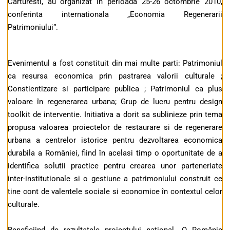
Carturesti, au organizat în perioada 25-26 octombrie 2010,
conferinta internationala „Economia Regenerarii
Patrimoniului”.
Evenimentul a fost constituit din mai multe parti: Patrimoniul
ca resursa economica prin pastrarea valorii culturale ;
Constientizare si participare publica ; Patrimoniul ca plus
valoare în regenerarea urbana; Grup de lucru pentru design
toolkit de interventie. Initiativa a dorit sa sublinieze prin tema
propusa valoarea proiectelor de restaurare si de regenerare
urbana a centrelor istorice pentru dezvoltarea economica
durabila a României, fiind în acelasi timp o oportunitate de a
identifica solutii practice pentru crearea unor parteneriate
inter-institutionale si o gestiune a patrimoniului construit ce
tine cont de valentele sociale si economice în contextul celor
culturale.