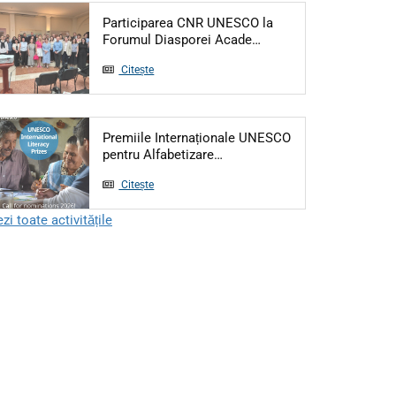
Participarea CNR UNESCO la
Articol: Participarea 
Forumul Diasporei Acade…
Citește
Premiile Internaționale UNESCO
Articol: Premiile Internațion
pentru Alfabetizare…
Citește
zi toate activitățile