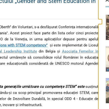
ectului „Gender and Stem Education in
erth” din Voluntari, s-a desfășurat Conferința internațională
ia". Acest proiect face parte din lista celor cinci proiecte
 de la Veneția, in urma aplicațiilor depuse pentru apelul
ations with STEM competency"
și este implementat de Liceul
al Leadership Institute
din Belgia și
Asociația Femeilor în
ctul urmărește să consolideze rolul României în educația
dare educațională considerată de UNESCO motorul Agendei
ota generațiile următoare cu competențe STEM” este
susținut
ându-și ca scop principal promovarea educației STEM, care
velor de Dezvoltare Durabilă, în special ODD 4 - Educație de
, inovare și infrastructură.