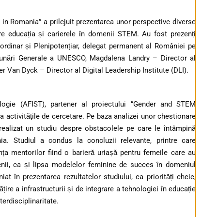
in Romania” a prilejuit prezentarea unor perspective diverse
ătre educația și carierele în domenii STEM. Au fost prezenți
rdinar și Plenipotențiar, delegat permanent al României pe
unări Generale a UNESCO, Magdalena Landry – Director al
r Van Dyck – Director al Digital Leadership Institute (DLI).
nologie (AFIST), partener al proiectului ”Gender and STEM
a activitățile de cercetare. Pe baza analizei unor chestionare
a realizat un studiu despre obstacolele pe care le întâmpină
. Studiul a condus la concluzii relevante, printre care
ța mentorilor fiind o barieră uriașă pentru femeile care au
nii, ca și lipsa modelelor feminine de succes în domeniul
 în prezentarea rezultatelor studiului, ca priorități cheie,
re a infrastructurii și de integrare a tehnologiei în educație
erdisciplinaritate.