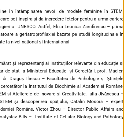
ne în întâmpinarea nevoii de modele feminine în STEM,
re pot inspira și da încredere fetelor pentru a urma cariere
agierilor UNESCO. Astfel, Eliza Leonida Zamfirescu – prima
toare a geriatroprofilaxiei bazate pe studii longitudinale în
e la nivel național și internațional.
mărat și reprezentanți ai instituțiilor relevante din educație și
 de stat la Ministerul Educației și Cercetării, prof. Madlen
. dr. Dragoș Iliescu – Facultatea de Psihologie și Științele
– cercetător la Institutul de Biochimie al Academiei Române,
M și Atelierele de Inovare și Creativitate, Iulia Jivănescu –
, STEM și descoperirea spațiului, Cătălin Mosoia – expert
ademiei Române, Victor Zhou – Director Public Affairs and
yslav Billy – Institute of Cellular Biology and Pathology