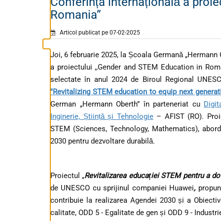
Conferința internațională a proi
Romania”
Articol publicat pe 07-02-2025
Joi, 6 februarie 2025, la Școala Germană „Hermann Ob
a proiectului ,,Gender and STEM Education in Roman
selectate în anul 2024 de Biroul Regional UNESCO
"Revitalizing STEM education to equip next gener
German „Hermann Oberth” în parteneriat cu
Digit
Inginerie, Știință și Tehnologie
– AFIST (RO). Proie
STEM (Sciences, Technology, Mathematics), abor
2030 pentru dezvoltare durabilă.
Proiectul „
Revitalizarea educației STEM pentru a d
de UNESCO cu sprijinul companiei Huawei
,
propun
contribuie la realizarea Agendei 2030 și a Obiecti
calitate, ODD 5 - Egalitate de gen și ODD 9 - Industrie