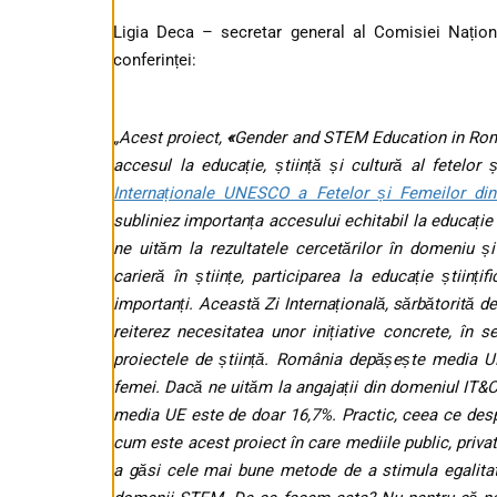
Ligia Deca – secretar general al Comisiei Națio
conferinței:
„Acest proiect,
«
Gender and STEM Education in Ro
accesul la educație, știință și cultură al fetelor
Internaționale UNESCO a Fetelor și Femeilor din
subliniez importanța accesului echitabil la educație ș
ne uităm la rezultatele cercetărilor în domeniu și
carieră în științe, participarea la educație științ
importanți. Această Zi Internațională, sărbătorită 
reiterez necesitatea unor inițiative concrete, în se
proiectele de știință. România depășește media 
femei. Dacă ne uităm la angajații din domeniul IT&C
media UE este de doar 16,7%. Practic, ceea ce des
cum este acest proiect în care mediile public, privat,
a găsi cele mai bune metode de a stimula egalitat