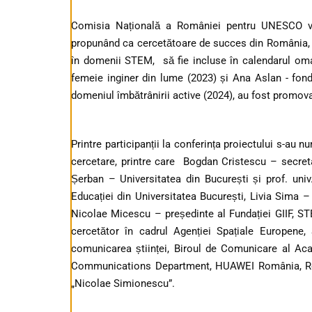
Comisia Națională a României pentru UNESCO vi
propunând ca cercetătoare de succes din România, ca
în domenii STEM, să fie incluse în calendarul om
femeie inginer din lume (2023) și Ana Aslan - fonda
domeniul îmbătrânirii active (2024), au fost promovat
Printre participanții la conferința proiectului s-au nu
cercetare, printre care Bogdan Cristescu – secretar
Șerban – Universitatea din București și prof. univ
Educației din Universitatea București, Livia Sima 
Nicolae Micescu – președinte al Fundației GIIF, STE
cercetător în cadrul Agenției Spațiale Europene
comunicarea științei, Biroul de Comunicare al Ac
Communications Department, HUAWEI România, Rost
„Nicolae Simionescu”.