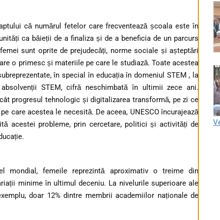
ptului că numărul fetelor care frecventează școala este în
ități ca băieții de a finaliza și de a beneficia de un parcurs
 femei sunt oprite de prejudecăți, norme sociale și așteptări
care o primesc și materiile pe care le studiază. Toate acestea
subreprezentate, în special în educația în domeniul STEM , la
 absolvenții STEM, cifră neschimbată în ultimii zece ani.
ât progresul tehnologic și digitalizarea transformă, pe zi ce
ile pe care acestea le necesită. De aceea, UNESCO încurajează
Ve
 acestei probleme, prin cercetare, politici și activități de
ducație.
vel mondial, femeile reprezintă aproximativ o treime din
 variații minime în ultimul deceniu. La nivelurile superioare ale
de exemplu, doar 12% dintre membrii academiilor naționale de