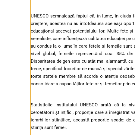
UNESCO semnalează faptul că, în lume, în ciuda fa
creștere, acestea nu au întotdeauna aceleași oportun
educațional adecvat potențialului lor. Multe fete și
nerealiste, care influențează calitatea educației pe 
au condus la o lume în care fetele și femeile sunt 
nivel global, femeile reprezentând doar 35% din
Disparitatea de gen este cu atât mai alarmantă, cu c
trece, specificul locurilor de muncă și specializăr
toate statele membre să acorde o atenție deosebită
consolidare a capacităților fetelor și femeilor prin e
Statisticile Institutului UNESCO arată că la ni
cercetătorii științifici, proporție care a înregistrat
ierarhiilor științifice, această proporție scade: 
știință sunt femei.