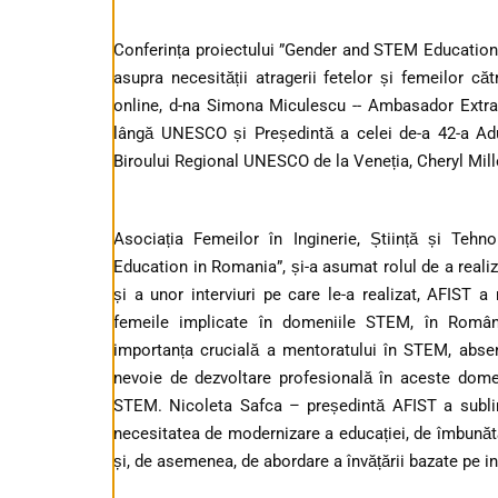
Conferința proiectului ”Gender and STEM Education 
asupra necesității atragerii fetelor și femeilor c
online, d-na Simona Miculescu -- Ambasador Extrao
lângă UNESCO și Președintă a celei de-a 42-a Ad
Biroului Regional UNESCO de la Veneția, Cheryl Mille
Asociația Femeilor în Inginerie, Știință și Teh
Education in Romania”, și-a asumat rolul de a realiz
și a unor interviuri pe care le-a realizat, AFIST 
femeile implicate în domeniile STEM, în România
importanța crucială a mentoratului în STEM, absen
nevoie de dezvoltare profesională în aceste dome
STEM. Nicoleta Safca – președintă AFIST a subliniat
necesitatea de modernizare a educației, de îmbunătăți
și, de asemenea, de abordare a învățării bazate pe int