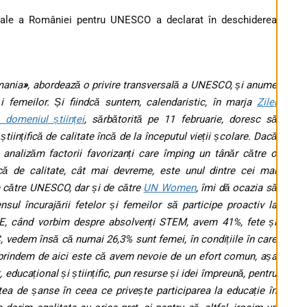
nale a României pentru UNESCO a declarat în deschiderea
mania
»
, abordează o privire transversală a UNESCO, și anume
 și femeilor. Și fiindcă suntem, calendaristic, în marja
Zilei
 domeniul științei
, sărbătorită pe 11 februarie, doresc să
tiințifică de calitate încă de la începutul vieții școlare. Dacă
 analizăm factorii favorizanți care împing un tânăr către o
ifică de calitate, cât mai devreme, este unul dintre cei mai
de către UNESCO, dar și de către
UN Women
, îmi dă ocazia să
nsul încurajării fetelor și femeilor să participe proactiv la
UE, când vorbim despre absolvenți STEM, avem 41%, fete și
, vedem însă că numai 26,3% sunt femei, în condițiile în care
prindem de aici este că avem nevoie de un efort comun, așa
 educațional și științific, pun resurse și idei împreună, pentru
ea de șanse în ceea ce privește participarea la educație în