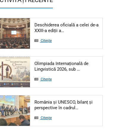
Deschiderea oficială a celei de-a
Articol: Deschiderea oficială a cele
XXIII-a ediții a…
Citește
Olimpiada Internațională de
Articol: Olimpiada Interna
Lingvistică 2026, sub …
Citește
România și UNESCO, bilanț și
Articol: România și UNESCO,
perspective în cadrul…
Citește