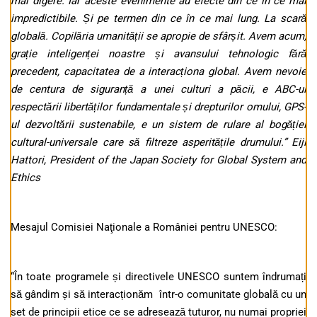
mai digere. Iar aceste evenimente au efecte din ce în ce mai
impredictibile. Și pe termen din ce în ce mai lung. La scară
globală. Copilăria umanității se apropie de sfârșit. Avem acum,
grație inteligenței noastre și avansului tehnologic fără
precedent, capacitatea de a interacționa global.
Avem nevoie
de centura de siguranță a unei culturi a păcii, e ABC-ul
respectării libertăților fundamentale și drepturilor omului, GPS-
ul dezvoltării sustenabile, e un sistem de rulare al bogăției
cultural-universale care să filtreze asperitățile drumului.” Eiji
Hattori, President of the
Japan Society for Global System and
Ethics
Mesajul Comisiei Naţionale a României pentru UNESCO:
“În toate programele și directivele UNESCO suntem îndrumați
să gândim și să interacționăm într-o comunitate globală cu un
set de principii etice ce se adresează tuturor, nu numai propriei