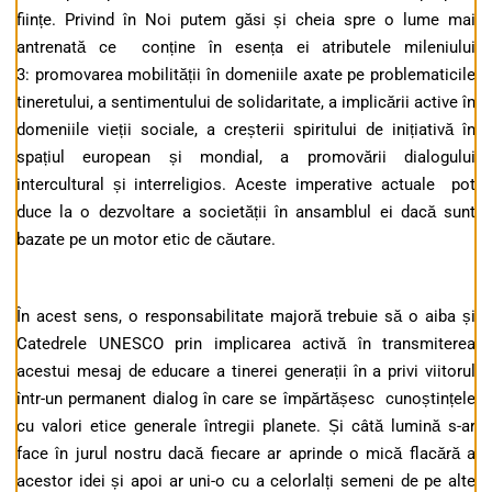
ființe. Privind în Noi putem găsi și cheia spre o lume mai
antrenată ce conține în esența ei atributele mileniului
3: promovarea mobilității în domeniile axate pe problematicile
tineretului, a sentimentului de solidaritate, a implicării active în
domeniile vieții sociale, a creșterii spiritului de inițiativă în
spațiul european și mondial, a promovării dialogului
intercultural și interreligios. Aceste imperative actuale pot
duce la o dezvoltare a societății în ansamblul ei dacă sunt
bazate pe un motor etic de căutare.
În acest sens, o responsabilitate majoră trebuie să o aiba și
Catedrele UNESCO prin implicarea activă în transmiterea
acestui mesaj de educare a tinerei generații în a privi viitorul
într-un permanent dialog în care se împărtășesc cunoștințele
cu valori etice generale întregii planete. Și câtă lumină s-ar
face în jurul nostru dacă fiecare ar aprinde o mică flacără a
acestor idei și apoi ar uni-o cu a celorlalți semeni de pe alte