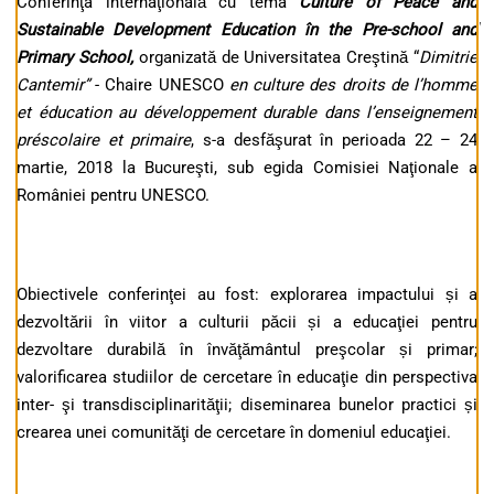
Conferinţa internaţională cu tema
Culture of Peace and
Sustainable Development Education în the Pre-school and
Primary School,
organizată de Universitatea Creştină “
Dimitrie
Cantemir”
- Chaire UNESCO
en culture des droits de l’homme
et éducation au développement durable dans l’enseignement
pr
é
scolaire et primaire
, s-a desfăşurat în perioada 22 – 24
martie, 2018 la Bucureşti, sub egida Comisiei Naţionale a
României pentru UNESCO.
Obiectivele conferinţei au fost: explorarea impactului și a
dezvoltării în viitor a culturii păcii și a educaţiei pentru
dezvoltare durabilă în învăţământul preşcolar și primar;
valorificarea studiilor de cercetare în educaţie din perspectiva
inter- şi transdisciplinarităţii; diseminarea bunelor practici și
crearea unei comunităţi de cercetare în domeniul educaţiei.