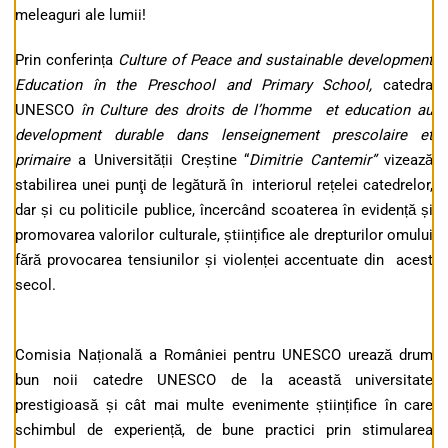
meleaguri ale lumii!
Prin conferința
Culture of Peace and sustainable development
Education în the Preschool and Primary School,
catedra
UNESCO
în Culture des droits de l’homme et education au
development durable dans lenseignement prescolaire et
primaire
a Universității Creștine “
Dimitrie Cantemir”
vizează
stabilirea unei punţi de legătură în interiorul rețelei catedrelor,
dar și cu politicile publice, încercând scoaterea în evidență și
promovarea valorilor culturale, științifice ale drepturilor omului
fără provocarea tensiunilor și violenței accentuate din acest
secol.
Comisia Națională a României pentru UNESCO urează drum
bun noii catedre UNESCO de la această universitate
prestigioasă și cât mai multe evenimente științifice în care
schimbul de experiență, de bune practici prin stimularea