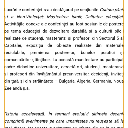
Lucrările conferinţei s-au desfăşurat pe secţiunile
Cultura păcii
și a Non-Violenţei
;
Moştenirea lumii
;
Calitatea educaţiei.
Activităţile conexe ale conferinţei au fost sesiunile de postere
pe tema educaţiei de dezvoltare durabilă și a culturii păcii
realizate de studenţi, masteranzi și profesori din Sectorul 5 al
Capitalei
,
expoziţia de obiecte realizate din materiale
reciclabile, premierea posterelor, bunelor practici și
comunicărilor ştiinţifice. La această manifestare au participat
cadre didactice universitare, cercetători, studenţi, masteranzi
și profesori din învăţământul preuniversitar, decidenţi, invitaţi
din ţară și din străinătate – Bulgaria, Algeria, Germania, Noua
Zeelandă ş.a.
“Istoria accelerează. În termeni evolutivi ultimele decenii
comprimă evenimente pe care umanitatea nu reușește să le