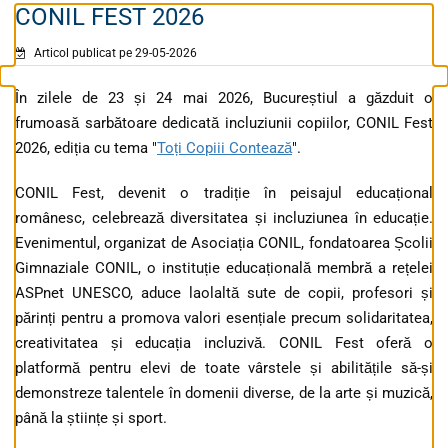
CONIL FEST 2026
Articol publicat pe 29-05-2026
În zilele de 23 și 24 mai 2026, Bucureștiul a găzduit o
frumoasă sarbătoare dedicată incluziunii copiilor, CONIL Fest
2026, ediția cu tema "
Toți Copiii Contează
".
CONIL Fest, devenit o tradiție în peisajul educațional
românesc, celebrează diversitatea și incluziunea în educație.
Evenimentul, organizat de Asociația CONIL, fondatoarea Școlii
Gimnaziale CONIL, o instituție educațională membră a rețelei
ASPnet UNESCO, aduce laolaltă sute de copii, profesori și
părinți pentru a promova valori esențiale precum solidaritatea,
creativitatea și educația incluzivă. CONIL Fest oferă o
platformă pentru elevi de toate vârstele și abilitățile să-și
demonstreze talentele în domenii diverse, de la arte și muzică,
până la științe și sport.