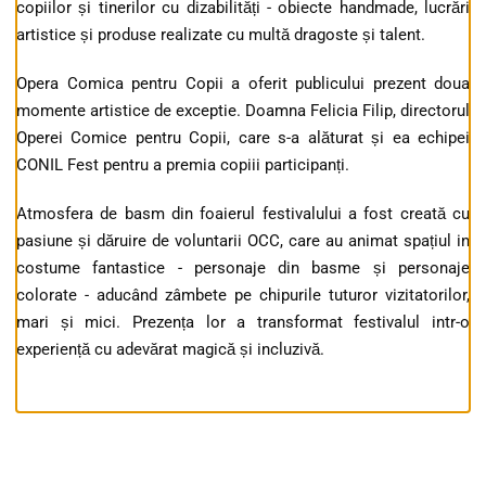
copiilor și tinerilor cu dizabilități - obiecte handmade, lucrări
artistice și produse realizate cu multă dragoste și talent.
Opera Comica pentru Copii a oferit publicului prezent doua
momente artistice de exceptie. Doamna Felicia Filip, directorul
Operei Comice pentru Copii, care s-a alăturat și ea echipei
CONIL Fest pentru a premia copiii participanți.
Atmosfera de basm din foaierul festivalului a fost creată cu
pasiune și dăruire de voluntarii OCC, care au animat spațiul in
costume fantastice - personaje din basme și personaje
colorate - aducând zâmbete pe chipurile tuturor vizitatorilor,
mari și mici. Prezența lor a transformat festivalul intr-o
experiență cu adevărat magică și incluzivă.