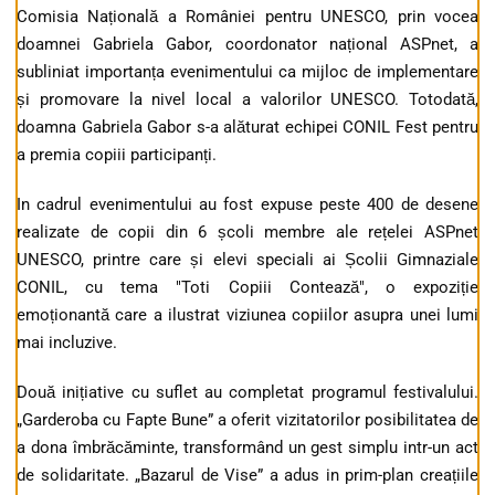
Comisia Națională a României pentru UNESCO, prin vocea
doamnei Gabriela Gabor, coordonator național ASPnet, a
subliniat importanța evenimentului ca mijloc de implementare
și promovare la nivel local a valorilor UNESCO. Totodată,
doamna Gabriela Gabor s-a alăturat echipei CONIL Fest pentru
a premia copiii participanți.
In cadrul evenimentului au fost expuse peste 400 de desene
realizate de copii din 6 școli membre ale rețelei ASPnet
UNESCO, printre care și elevi speciali ai Școlii Gimnaziale
CONIL, cu tema "Toti Copiii Contează", o expoziție
emoționantă care a ilustrat viziunea copiilor asupra unei lumi
mai incluzive.
Două inițiative cu suflet au completat programul festivalului.
„Garderoba cu Fapte Bune” a oferit vizitatorilor posibilitatea de
a dona îmbrăcăminte, transformând un gest simplu intr-un act
de solidaritate. „Bazarul de Vise” a adus in prim-plan creațiile