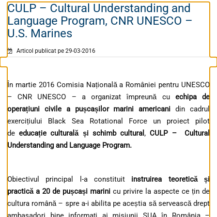
CULP – Cultural Understanding and
Language Program, CNR UNESCO –
U.S. Marines
Articol publicat pe 29-03-2016
În martie 2016 Comisia Națională a României pentru UNESCO
– CNR UNESCO – a organizat împreună cu
echipa de
operațiuni civile a pușcașilor marini americani
din cadrul
exercițiului Black Sea Rotational Force un proiect pilot
de
educație culturală și schimb cultural
,
CULP – Cultural
Understanding and Language Program.
Obiectivul principal l-a constituit
instruirea teoretică și
practică a 20 de pușcași marini
cu privire la aspecte ce țin de
cultura română – spre a-i abilita pe aceștia să servească drept
ambasadori bine informați ai misiunii SUA în România –