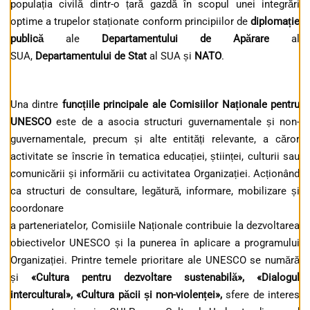
populația civilă dintr-o țară gazdă în scopul unei integrări
optime a trupelor staționate conform principiilor de
diplomație
publică
ale
Departamentului de Apărare
al
SUA,
Departamentului de Stat
al SUA și
NATO
.
Una dintre
funcțiile principale ale Comisiilor Naționale pentru
UNESCO
este de a asocia structuri guvernamentale și non-
guvernamentale, precum și alte entități relevante, a căror
activitate se înscrie în tematica educației, științei, culturii sau
comunicării și informării cu activitatea Organizației. Acționând
ca structuri de consultare, legătură, informare, mobilizare și
coordonare
a parteneriatelor, Comisiile Naționale contribuie la dezvoltarea
obiectivelor UNESCO și la punerea în aplicare a programului
Organizației. Printre temele prioritare ale UNESCO se numără
și
«Cultura pentru dezvoltare sustenabilă», «Dialogul
intercultural», «Cultura păcii și non-violenței»,
sfere de interes