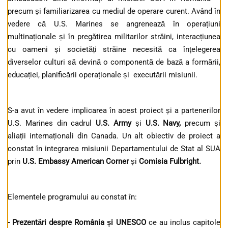
precum și familiarizarea cu mediul de operare curent. Având în
vedere că U.S. Marines se angrenează în operațiuni
multinaționale și în pregătirea militarilor străini, interacțiunea
cu oameni și societăți străine necesită ca înțelegerea
diverselor culturi să devină o componentă de bază a formării,
educației, planificării operaționale și executării misiunii.
S-a avut în vedere implicarea în acest proiect și a partenerilor
U.S. Marines din cadrul
U.S. Army
și
U.S. Navy,
precum și
aliații internaționali din Canada. Un alt obiectiv de proiect a
constat în integrarea misiunii Departamentului de Stat al SUA
prin
U.S. Embassy American Corner
și
Comisia Fulbright.
Elementele programului au constat în:
- Prezentări despre România și UNESCO
ce au inclus capitole