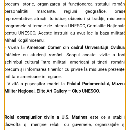
precum istorie, organizarea și funcționarea statului român,
personalități marcante, regiuni geografice, orașe
reprezentative, atracții turistice, obiceiuri și tradiții, misiunea,
programele și temele de interes UNESCO, Comisiile Naționale
pentru UNESCO. Aceste instruiri au avut loc la baza militară
Mihail Kogălniceanu;
- Vizită la
American Corner din cadrul Universității Ovidius
,
întâlnire cu studenți români. Scopul acestei vizite a fost
schimbul cultural între militarii americani și tinerii români,
precum și informarea tinerilor cu privire la misiunea prezenței
militare americane în regiune.
- Vizită a pușcașilor marini la
Palatul Parlamentului, Muzeul
Militar Național, Elite Art Gallery – Club UNESCO.
Rolul operațiunilor civile a U.S. Marines
este de a stabili,
dezvolta și menține relații cu guvernele, organizațiile și