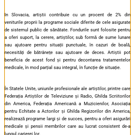
In Slovacia, artiștii contribuie cu un procent de 2% din
veniturile proprii la programe sociale diferite de cele asigurate
de sistemul public de sănătate. Fondurile sunt folosite pentru
a oferi suport, la cerere, artiștilor, sub formă de sume lunare
sau ajutoare pentru situații punctuale, în cazuri de boală,
necesități de bătrânețe sau ajutoare de deces. Artiștii pot
beneficia de acest fond și pentru decontarea tratamentelor
medicale, în mod parțial sau integral, în funcție de situație.
În Statele Unite, uniunile profesionale ale artiștilor, printre care
Federația Artiștilor de Televiziune și Radio, Ghilda Scriitorilor
din America, Federația Americană a Muzicienilor, Asociația
pentru Echitate a Actorilor și Ghilda Regizorilor din America,
realizează programe largi și de succes, pentru a oferi asigurări
medicale și pensii membrilor care au lucrat consistent de-a
lungul carierei lor.