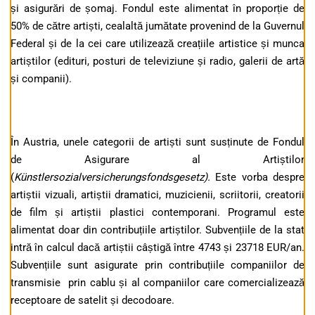
și asigurări de șomaj. Fondul este alimentat în proporție de
50% de către artiști, cealaltă jumătate provenind de la Guvernul
Federal și de la cei care utilizează creațiile artistice și munca
artiștilor (edituri, posturi de televiziune și radio, galerii de artă
și companii).
În Austria, unele categorii de artiști sunt susținute de Fondul
de Asigurare al Artiștilor
(
Künstlersozialversicherungsfondsgesetz).
Este vorba despre
artiștii vizuali, artiștii dramatici, muzicienii, scriitorii, creatorii
de film și artiștii plastici contemporani. Programul este
alimentat doar din contribuțiile artiștilor. Subvențiile de la stat
intră în calcul dacă artiștii câștigă între 4743 și 23718 EUR/an.
Subvențiile sunt asigurate prin contribuțiile companiilor de
transmisie prin cablu și al companiilor care comercializează
receptoare de satelit și decodoare.