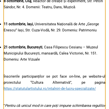
8 octombrie, Cluj
, Reactor de creație și experiment, Str. Petöfi
Sándor, Nr. 4. Domenii: Teatru, Dans, Muzică
11 octombrie, Iași,
Universitatea Națională de Arte „George
Enescu” Iași, Str. Cuza-Vodă, Nr. 29. Domeniu: Patrimoniu
21 octombrie, București
, Casa Filipescu Cesianu – Muzeul
Municipiului București, mansardă, Calea Victoriei, Nr. 151.
Domeniu: Arte Vizuale
Înscrierile participanților se pot face on-line, pe website-ul
proiectului “Cultura Alternativă”, pe pagina
https://statutulartistului.ro/intalniri-de-lucru-specializate/
"
Pentru că unicul mod in care poți impune schimbarea regulilor