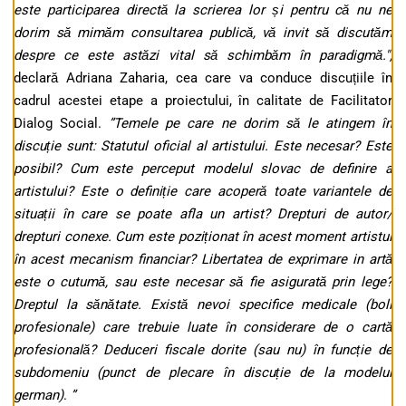
este participarea directă la scrierea lor și pentru că nu ne
dorim să mimăm consultarea publică, vă invit să discutăm
despre ce este astăzi vital să schimbăm în paradigmă.",
declară Adriana Zaharia, cea care va conduce discuțiile în
cadrul acestei etape a proiectului, în calitate de Facilitator
Dialog Social.
”Temele pe care ne dorim să le atingem în
discuție sunt: Statutul oficial al artistului. Este necesar? Este
posibil? Cum este perceput modelul slovac de definire a
artistului? Este o definiție care acoperă toate variantele de
situații în care se poate afla un artist? Drepturi de autor/
drepturi conexe. Cum este poziționat în acest moment artistul
în acest mecanism financiar? Libertatea de exprimare in artă
este o cutumă, sau este necesar să fie asigurată prin lege?
Dreptul la sănătate. Există nevoi specifice medicale (boli
profesionale) care trebuie luate în considerare de o cartă
profesională? Deduceri fiscale dorite (sau nu) în funcție de
subdomeniu (punct de plecare în discuție de la modelul
german)
.
”