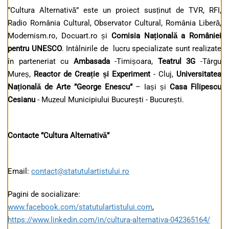
”Cultura Alternativă” este un proiect susținut de TVR, RFI,
Radio România Cultural, Observator Cultural, România Liberă,
Modernism.ro, Docuart.ro și
Comisia Națională a României
pentru UNESCO
. Intâlnirile de lucru specializate sunt realizate
în parteneriat cu
Ambasada
-Timișoara,
Teatrul 3G
-Târgu
Mureș,
Reactor de Creație și Experiment
- Cluj,
Universitatea
Națională de Arte ”George Enescu”
– Iași și
Casa Filipescu
Cesianu
- Muzeul Municipiului București - București.
Contacte ”Cultura Alternativă”
Email:
contact@statutulartistului.ro
Pagini de socializare:
www.facebook.com/statutulartistului.com
,
https://www.linkedin.com/in/cultura-alternativa-042365164/