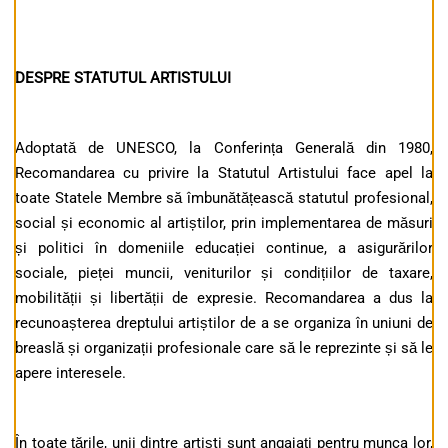
DESPRE STATUTUL ARTISTULUI
Adoptată de UNESCO, la Conferința Generală din 1980,
Recomandarea cu privire la Statutul Artistului face apel la
toate Statele Membre să îmbunătățească statutul profesional,
social și economic al artiștilor, prin implementarea de măsuri
și politici în domeniile educației continue, a asigurărilor
sociale, pieței muncii, veniturilor și condițiilor de taxare,
mobilității și libertății de expresie. Recomandarea a dus la
recunoașterea dreptului artiștilor de a se organiza în uniuni de
breaslă și organizații profesionale care să le reprezinte și să le
apere interesele.
În toate țările, unii dintre artiști sunt angajați pentru munca lor,