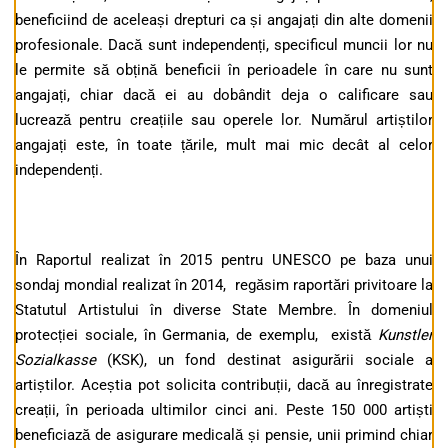
beneficiind de aceleași drepturi ca și angajați din alte domenii
profesionale. Dacă sunt independenți, specificul muncii lor nu
le permite să obțină beneficii în perioadele în care nu sunt
angajați, chiar dacă ei au dobândit deja o calificare sau
lucrează pentru creațiile sau operele lor. Numărul artiștilor
angajați este, în toate țările, mult mai mic decât al celor
independenți.
În Raportul realizat în 2015 pentru UNESCO pe baza unui
sondaj mondial realizat în 2014, regăsim raportări privitoare la
Statutul Artistului în diverse State Membre. În domeniul
protecției sociale, în Germania, de exemplu, există
Kunstler
Sozialkasse
(KSK), un fond destinat asigurării sociale a
artiștilor. Aceștia pot solicita contribuții, dacă au înregistrate
creații, în perioada ultimilor cinci ani. Peste 150 000 artiști
beneficiază de asigurare medicală și pensie, unii primind chiar