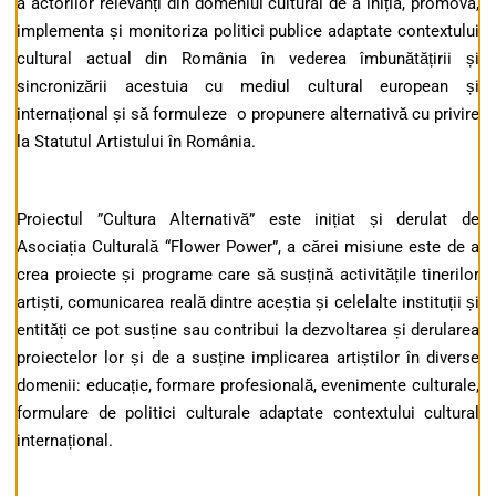
a actorilor relevanți din domeniul cultural de a iniția, promova,
implementa și monitoriza politici publice adaptate contextului
cultural actual din România în vederea îmbunătățirii și
sincronizării acestuia cu mediul cultural european și
internațional și să formuleze o propunere alternativă cu privire
la Statutul Artistului în România.
Proiectul ”Cultura Alternativă” este inițiat și derulat de
Asociația Culturală “Flower Power”, a cărei misiune este de a
crea proiecte și programe care să susțină activitățile tinerilor
artiști, comunicarea reală dintre aceștia și celelalte instituții și
entități ce pot susține sau contribui la dezvoltarea și derularea
proiectelor lor și de a susține implicarea artiștilor în diverse
domenii: educație, formare profesională, evenimente culturale,
formulare de politici culturale adaptate contextului cultural
internațional.