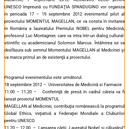
UNESCO împreună cu FUNDAŢIA SPANDUGINO vor organiza
în perioada 17 – 19 septembrie 2012 evenimentul pilot al
proiectului MOMENTUL MAGELLAN, ce va consta în invitarea
în România a laureatului Premiului NOBEL pentru Medicină,
profesorul Luc Montagnier, care va intra într-un dialog cultural-
stiintific cu academicianul Solomon Marcus. Întâlnirea se va
desfăsura sub semnul Momentului MAGELLAN al Medicinei şi
va marca primul an de existenţă a proiectului.
Programul evenimentului este următorul:
18 septembrie 2012 – Universitatea de Medicină si Farmacie
11.00 – 11.20 – Conferinţă de presă în cadrul căreia va fi
lansat proiectul MOMENTUL
MAGELLAN al Medicinei, contribuţia românească la programul
Global Ethics, iniţiativă a Federaţiei Mondiale a Cluburilor
pentru UNESCO.
11.20 – 12.00 – Lansarea cărţii „Laureatul Nobel şi călugărul”