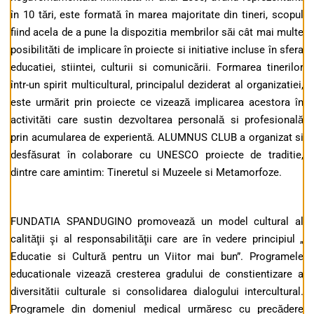
în 10 tări, este formată în marea majoritate din tineri, scopul
fiind acela de a pune la dispozitia membrilor săi cât mai multe
posibilităti de implicare în proiecte si initiative incluse în sfera
educatiei, stiintei, culturii si comunicării. Formarea tinerilor
într-un spirit multicultural, principalul deziderat al organizatiei,
este urmărit prin proiecte ce vizează implicarea acestora în
activităti care sustin dezvoltarea personală si profesională
prin acumularea de experientă. ALUMNUS CLUB a organizat si
desfăsurat în colaborare cu UNESCO proiecte de traditie,
dintre care amintim: Tineretul si Muzeele si Metamorfoze.
FUNDATIA SPANDUGINO promovează un model cultural al
calităţii şi al responsabilităţii care are în vedere principiul „
Educatie si Cultură pentru un Viitor mai bun”. Programele
educationale vizează cresterea gradului de constientizare a
diversitătii culturale si consolidarea dialogului intercultural.
Programele din domeniul medical urmăresc cu precădere