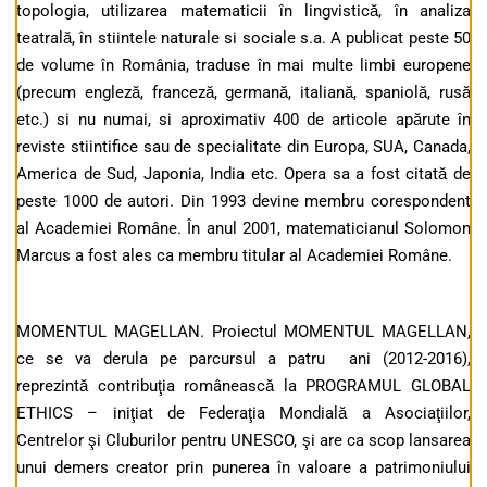
topologia, utilizarea matematicii în lingvistică, în analiza
teatrală, în stiintele naturale si sociale s.a. A publicat peste 50
de volume în România, traduse în mai multe limbi europene
(precum engleză, franceză, germană, italiană, spaniolă, rusă
etc.) si nu numai, si aproximativ 400 de articole apărute în
reviste stiintifice sau de specialitate din Europa, SUA, Canada,
America de Sud, Japonia, India etc. Opera sa a fost citată de
peste 1000 de autori. Din 1993 devine membru corespondent
al Academiei Române. În anul 2001, matematicianul Solomon
Marcus a fost ales ca membru titular al Academiei Române.
MOMENTUL MAGELLAN. Proiectul MOMENTUL MAGELLAN,
ce se va derula pe parcursul a patru ani (2012-2016),
reprezintă contribuţia românească la PROGRAMUL GLOBAL
ETHICS – iniţiat de Federaţia Mondială a Asociaţiilor,
Centrelor şi Cluburilor pentru UNESCO, şi are ca scop lansarea
unui demers creator prin punerea în valoare a patrimoniului