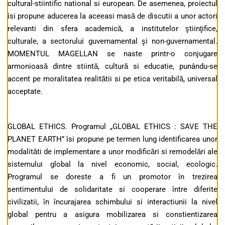
cultural-stiintific national si european. De asemenea, proiectul
îsi propune aducerea la aceeasi masă de discutii a unor actori
relevanti din sfera academică, a institutelor ştiinţifice,
culturale, a sectorului guvernamental şi non-guvernamental.
MOMENTUL MAGELLAN se naste printr-o conjugare
armonioasă dintre stiintă, cultură si educatie, punându-se
accent pe moralitatea realitătii si pe etica veritabilă, universal
acceptate.
GLOBAL ETHICS. Programul „GLOBAL ETHICS : SAVE THE
PLANET EARTH” îsi propune pe termen lung identificarea unor
modalităti de implementare a unor modificări si remodelări ale
sistemului global la nivel economic, social, ecologic.
Programul se doreste a fi un promotor în trezirea
sentimentului de solidaritate si cooperare între diferite
civilizatii, în încurajarea schimbului si interactiunii la nivel
global pentru a asigura mobilizarea si constientizarea