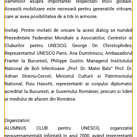
oamenilor asupra importantei respectării eticii globale.
Această mobilizare este necesară pentru generatiile viitoare,
care ar avea posibilitatea de a trăi în armonie.
Invitaţi. Printre invitatii de onoare la acest dialog se numără
Presedintele Federatiei Mondiale a Asociatiilor, Centrelor si
Cluburilor pentru UNESCO, George On Christophides;
Reprezentantul UNESCO Paris, Ana Dumitrescu; Ambasadorul
Frantei la Bucuresti, Philippe Gustin; Managerul Institutului
National de Boli Infectioase „Prof. Dr. Matei Bals” Prof. Dr.
Adrian Streinu-Cercel; Ministrul Culturii si Patrimoniului
National, Puiu Hasotti, reprezentanti ai corpului diplomatic
acreditat la Bucuresti, ai Guvernului României, precum si lideri
ai mediului de afaceri din România.
Organizatori:
ALUMNUS CLUB pentru UNESCO, organizatie
neguvernamentală înfiintată în anul 2000, având reprezentanti