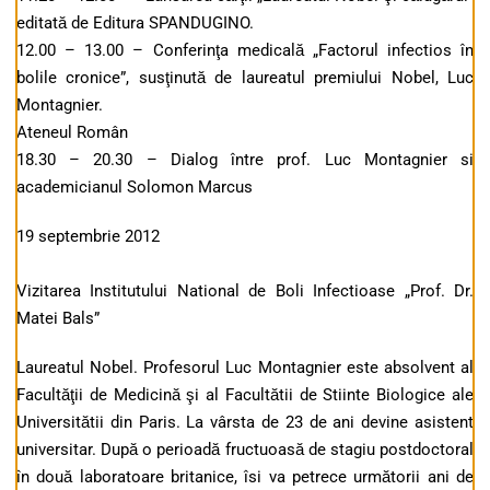
editată de Editura SPANDUGINO.
12.00 – 13.00 – Conferinţa medicală „Factorul infectios în
bolile cronice”, susţinută de laureatul premiului Nobel, Luc
Montagnier.
Ateneul Român
18.30 – 20.30 – Dialog între prof. Luc Montagnier si
academicianul Solomon Marcus
19 septembrie 2012
Vizitarea Institutului National de Boli Infectioase „Prof. Dr.
Matei Bals”
Laureatul Nobel. Profesorul Luc Montagnier este absolvent al
Facultăţii de Medicină şi al Facultătii de Stiinte Biologice ale
Universitătii din Paris. La vârsta de 23 de ani devine asistent
universitar. După o perioadă fructuoasă de stagiu postdoctoral
în două laboratoare britanice, îsi va petrece următorii ani de