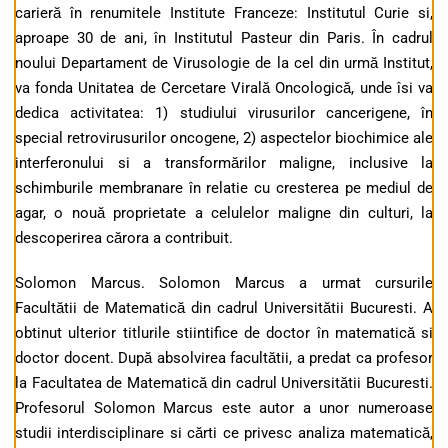
carieră în renumitele Institute Franceze: Institutul Curie si,
aproape 30 de ani, în Institutul Pasteur din Paris. În cadrul
noului Departament de Virusologie de la cel din urmă Institut,
va fonda Unitatea de Cercetare Virală Oncologică, unde îsi va
dedica activitatea: 1) studiului virusurilor cancerigene, în
special retrovirusurilor oncogene, 2) aspectelor biochimice ale
interferonului si a transformărilor maligne, inclusive la
schimburile membranare în relatie cu cresterea pe mediul de
agar, o nouă proprietate a celulelor maligne din culturi, la
descoperirea cărora a contribuit.
Solomon Marcus. Solomon Marcus a urmat cursurile
Facultătii de Matematică din cadrul Universitătii Bucuresti. A
obtinut ulterior titlurile stiintifice de doctor în matematică si
doctor docent. După absolvirea facultătii, a predat ca profesor
la Facultatea de Matematică din cadrul Universitătii Bucuresti.
Profesorul Solomon Marcus este autor a unor numeroase
studii interdisciplinare si cărti ce privesc analiza matematică,