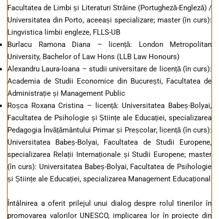
Facultatea de Limbi și Literaturi Străine (Portugheză-Engleză) /
Universitatea din Porto, aceeași specializare; master (în curs):
Lingvistica limbii engleze, FLLS-UB
Burlacu Ramona Diana – licență: London Metropolitan
University, Bachelor of Law Hons (LLB Law Honours)
Alexandru Laura-Ioana – studii universitare de licență (în curs):
Academia de Studii Economice din București, Facultatea de
Administrație și Management Public
Roșca Roxana Cristina – licență: Universitatea Babeș-Bolyai,
Facultatea de Psihologie și Științe ale Educației, specializarea
Pedagogia Învățământului Primar și Preșcolar; licență (în curs):
Universitatea Babeș-Bolyai, Facultatea de Studii Europene,
specializarea Relații Internaționale și Studii Europene; master
(în curs): Universitatea Babeș-Bolyai, Facultatea de Psihologie
și Științe ale Educației, specializarea Management Educațional
Întâlnirea a oferit prilejul unui dialog despre rolul tinerilor în
promovarea valorilor UNESCO, implicarea lor în proiecte din