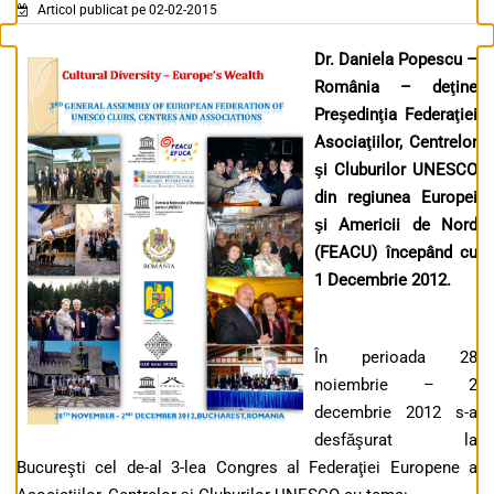
Articol publicat pe 02-02-2015
Dr. Daniela Popescu –
România – deţine
Preşedinţia Federaţiei
Asociaţiilor, Centrelor
şi Cluburilor UNESCO
din regiunea Europei
şi Americii de Nord
(FEACU) începând cu
1 Decembrie 2012.
În perioada 28
noiembrie – 2
decembrie 2012 s-a
desfăşurat la
Bucureşti cel de-al 3-lea Congres al Federaţiei Europene a