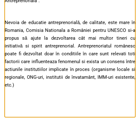
Antreprenoriala".
Nevoia de educatie antreprenorială, de calitate, este mare în
Romania, Comisia Nationala a României pentru UNESCO si-a
propus să ajute la dezvoltarea cât mai multor tineri cu
initiativă si spirit antreprenorial. Antreprenoriatul românesc
poate fi dezvoltat doar în conditiile în care sunt relevati toti
factorii care influenteaza fenomenul si exista un consens între
actiunile institutiilor implicate în proces (organisme locale si
regionale, ONG-uri, institutii de învatamânt, IMM-uri existente,
etc.)