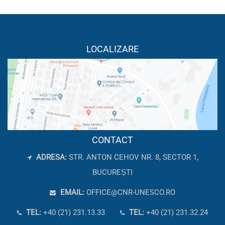
LOCALIZARE
CONTACT
ADRESA:
STR. ANTON CEHOV NR. 8, SECTOR 1,
BUCUREȘTI
EMAIL:
OFFICE@CNR-UNESCO.RO
TEL:
+40 (21) 231.13.33
TEL:
+40 (21) 231.32.24