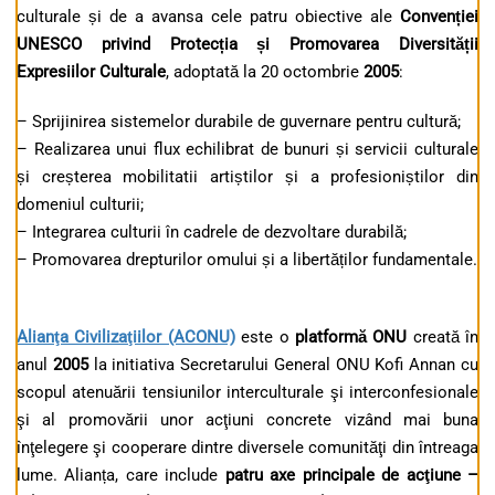
culturale și de a avansa cele patru obiective ale
Convenției
UNESCO privind Protecția și Promovarea Diversității
Expresiilor Culturale
, adoptată la 20 octombrie
2005
:
– Sprijinirea sistemelor durabile de guvernare pentru cultură;
– Realizarea unui flux echilibrat de bunuri și servicii culturale
și creșterea mobilitatii artiștilor și a profesioniștilor din
domeniul culturii;
– Integrarea culturii în cadrele de dezvoltare durabilă;
– Promovarea drepturilor omului și a libertăților fundamentale.
Alianţa Civilizaţiilor (ACONU)
este o
platformă ONU
creată în
anul
2005
la initiativa Secretarului General ONU Kofi Annan cu
scopul atenuării tensiunilor interculturale şi interconfesionale
şi al promovării unor acţiuni concrete vizând mai buna
înţelegere şi cooperare dintre diversele comunităţi din întreaga
lume. Alianța, care include
patru axe principale de acţiune –