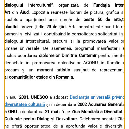
dialogului intercultural”
, organizată de
Fundaţia Inter-
Art
din
Aiud.
Expozitia reuneşte lucrari de pictura, grafica si
sculptura aparţinând unui număr de
peste 50 de artişti
plastici
proveniţi din
23 de ţări.
Arta construieste punti intre
oameni si civilizatii, contribuind la consolidarea solidaritatii si
dialogului intercultural, precum si la promovarea valorilor
umane universale. De asemenea, programul manifestării a
inclus acordarea
diplomelor Dimitrie Cantemir
pentru merite
deosebite în promovarea obiectivelor ACONU în România,
precum şi un
moment artistic
susţinut de reprezentanţi
ai
comunităţilor etnice din Romania.
In anul
2001, UNESCO
a adoptat
Declarația universală privind
diversitatea culturală
și în decembrie
2002 Adunarea Generală
a ONU
a declarat ca
21 mai
să fie
Ziua Mondială a Diversitatii
Culturale pentru Dialog și Dezvoltare.
Celebrarea acestei Zile
ne oferă oportunitatea de a aprofunda valorile diversității