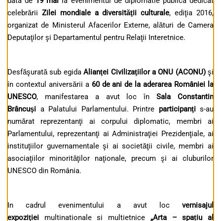
data de
19 mai
la evenimentul de diplomatie publica dedicat
celebrării
Zilei mondiale a diversităţii culturale
, ediţia 2016,
organizat de Ministerul Afacerilor Externe, alături de Camera
Deputaţilor şi Departamentul pentru Relaţii Interetnice.
Desfăşurată sub egida
Alianţei Civilizaţiilor a ONU (ACONU)
şi
în contextul aniversării a
60 de ani de la aderarea României la
UNESCO
, manifestarea a avut loc în
Sala Constantin
Brâncuşi
a Palatului Parlamentului. Printre
participanţi
s-au
numărat reprezentanţi ai corpului diplomatic, membri ai
Parlamentului, reprezentanţi ai Administraţiei Prezidenţiale, ai
instituţiilor guvernamentale şi ai societăţii civile, membri ai
asociaţiilor minorităţilor naţionale, precum şi ai cluburilor
UNESCO din România.
In cadrul evenimentului a avut loc
vernisajul
expoziţiei
multinationale si multietnice
„Arta – spațiu al