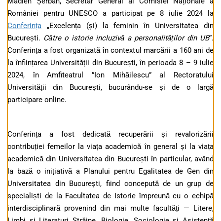
Madlen Șerban, Secretar General al Comisiei Naționale a
României pentru UNESCO a participat pe 8 iulie 2024 la
Conferința
„Excelența (și) la feminin în Universitatea din
București.
Către o istorie incluzivă a personalităților din UB
”.
Conferința a fost organizată în contextul marcării a 160 ani de
la înființarea Universității din București, în perioada 8 – 9 iulie
2024, în Amfiteatrul ”Ion Mihăilescu” al Rectoratului
Universității din București, bucurându-se și de o largă
participare online.
Conferința a fost dedicată recuperării și revalorizării
contribuției femeilor la viața academică în general și la viața
academică din Universitatea din București în particular, având
la bază o inițiativă a Planului pentru Egalitatea de Gen din
Universitatea din București, fiind concepută de un grup de
specialiști de la Facultatea de Istorie împreună cu o echipă
interdisciplinară provenind din mai multe facultăți — Litere,
Limbi și Literaturi Străine, Biologie, Sociologie și Asistență