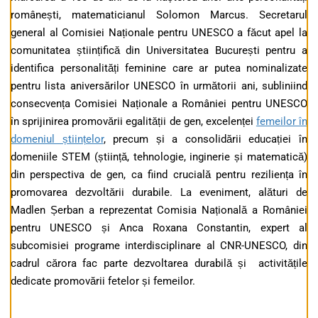
românești, matematicianul Solomon Marcus. Secretarul
general al Comisiei Naționale pentru UNESCO a făcut apel la
comunitatea științifică din Universitatea București pentru a
identifica personalități feminine care ar putea nominalizate
pentru lista aniversărilor UNESCO în următorii ani, subliniind
consecvența Comisiei Naționale a României pentru UNESCO
în sprijinirea promovării egalității de gen, excelenței
femeilor în
domeniul științelor
, precum și a consolidării educației în
domeniile STEM (știință, tehnologie, inginerie și matematică)
din perspectiva de gen, ca fiind crucială pentru reziliența în
promovarea dezvoltării durabile. La eveniment, alături de
Madlen Șerban a reprezentat Comisia Națională a României
pentru UNESCO și Anca Roxana Constantin, expert al
subcomisiei programe interdisciplinare al CNR-UNESCO, din
cadrul cărora fac parte dezvoltarea durabilă și activitățile
dedicate promovării fetelor și femeilor.