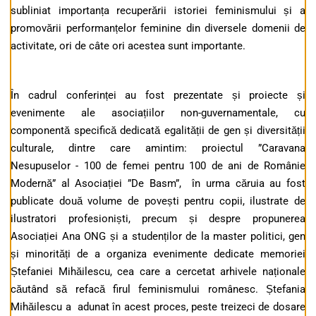
subliniat importanța recuperării istoriei feminismului și a
promovării performanțelor feminine din diversele domenii de
activitate, ori de câte ori acestea sunt importante.
În cadrul conferinței au fost prezentate și proiecte și
evenimente ale asociațiilor non-guvernamentale, cu
componentă specifică dedicată egalității de gen și diversității
culturale, dintre care amintim: proiectul ”Caravana
Nesupuselor - 100 de femei pentru 100 de ani de Românie
Modernă” al Asociației ”De Basm”, în urma căruia au fost
publicate două volume de povești pentru copii, ilustrate de
ilustratori profesioniști, precum și despre propunerea
Asociației Ana ONG și a studenților de la master politici, gen
și minorități de a organiza evenimente dedicate memoriei
Ștefaniei Mihăilescu, cea care a cercetat arhivele naționale
căutând să refacă firul feminismului românesc. Ștefania
Mihăilescu a adunat în acest proces, peste treizeci de dosare