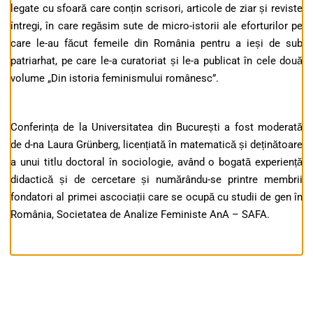
legate cu sfoară care conțin scrisori, articole de ziar și reviste
întregi, în care regăsim sute de micro-istorii ale eforturilor pe
care le-au făcut femeile din România pentru a ieși de sub
patriarhat, pe care le-a curatoriat și le-a publicat în cele două
volume „Din istoria feminismului românesc”.
Conferința de la Universitatea din București a fost moderată
de d-na Laura Grünberg, licențiată în matematică și deținătoare
a unui titlu doctoral în sociologie, având o bogată experiență
didactică și de cercetare și numărându-se printre membrii
fondatori al primei ascociații care se ocupă cu studii de gen în
România, Societatea de Analize Feministe AnA – SAFA.