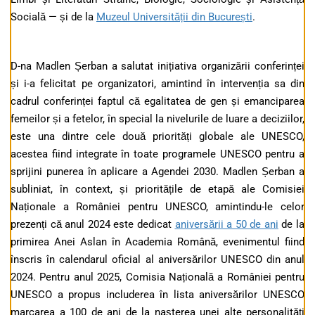
Socială — și de la
Muzeul Universității din București
.
D-na Madlen Șerban a salutat inițiativa organizării conferinței
și i-a felicitat pe organizatori, amintind în intervenția sa din
cadrul conferinței faptul că egalitatea de gen și emanciparea
femeilor și a fetelor, în special la nivelurile de luare a deciziilor,
este una dintre cele două priorități globale ale UNESCO,
acestea fiind integrate în toate programele UNESCO pentru a
sprijini punerea în aplicare a Agendei 2030. Madlen Șerban a
subliniat, în context, și prioritățile de etapă ale Comisiei
Naționale a României pentru UNESCO, amintindu-le celor
prezenți că anul 2024 este dedicat
aniversării a 50 de ani
de la
primirea Anei Aslan în Academia Română, evenimentul fiind
înscris în calendarul oficial al aniversărilor UNESCO din anul
2024. Pentru anul 2025, Comisia Națională a României pentru
UNESCO a propus includerea în lista aniversărilor UNESCO
marcarea a 100 de ani de la nașterea unei alte personalități