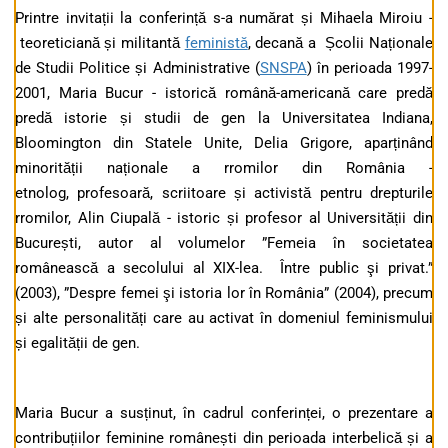
Printre invitații la conferință s-a numărat și Mihaela Miroiu -
teoreticiană și militantă
feministă
, decană a Școlii Naționale
de Studii Politice și Administrative (
SNSPA
) în perioada 1997-
2001, Maria Bucur - istorică română-americană care predă
predă istorie și studii de gen la Universitatea Indiana,
Bloomington din Statele Unite, Delia Grigore, aparținând
minorității naționale a rromilor din România -
etnolog, profesoară, scriitoare și activistă pentru drepturile
rromilor, Alin Ciupală - istoric și profesor al Universității din
București, autor al volumelor ”Femeia în societatea
românească a secolului al XIX-lea. Între public şi privat.”
(2003), ”Despre femei şi istoria lor în România” (2004), precum
și alte personalități care au activat în domeniul feminismului
și egalității de gen.
Maria Bucur a susținut, în cadrul conferinței, o prezentare a
contribuțiilor feminine românești din perioada interbelică și a