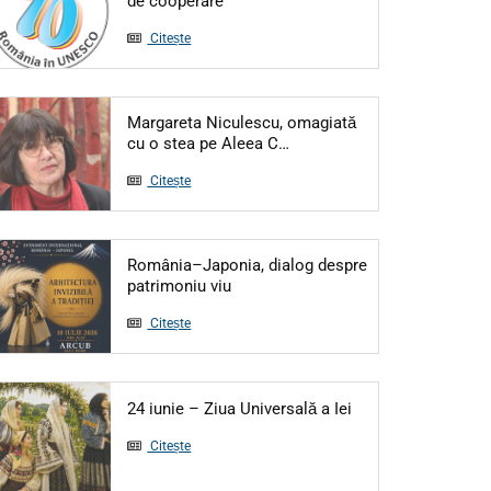
de cooperare
Citește
Margareta Niculescu, omagiată
Articol: Margareta Niculesc
cu o stea pe Aleea C…
Citește
România–Japonia, dialog despre
Articol: România–Japonia, dialog d
patrimoniu viu
Citește
Articol: 24 iunie – 
24 iunie – Ziua Universală a Iei
Citește