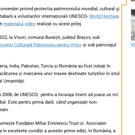
onvenției privind protectia patrimoniului mondial, cultural şi
a tabară a voluntarilor internaționali UNESCO-
World Heritage
în
materialul video
realizat cu acest prilej.
22, la Viscri, comuna Bunești, județul Brașov, sub
Ve
ciației Culturală Patrimoniu pentru Viitor
și sub patronajul
eria, India, Pakistan, Turcia și România au fost inițiați în
acătuirea și marcarea unor trasee destinate turiștilor în situl
al Umanității.
n 2008, de UNESCO, pentru a încuraja tinerii să joace un rol
ial. Este pentru prima dată când organizații non-
gram.
mește Fundației Mihai Eminescu Trust și Asociației
 în excelente condiții a acestei prime ediții, în România, a