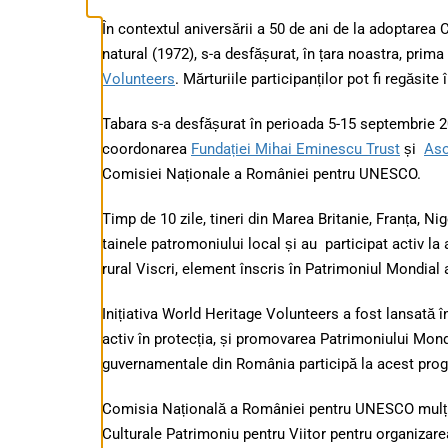
În contextul aniversării a 50 de ani de la adoptarea C
natural (1972), s-a desfășurat, în țara noastra, prim
Volunteers
. Mărturiile participanților pot fi regăsite 
Tabara s-a desfășurat în perioada 5-15 septembrie 20
coordonarea
Fundației Mihai Eminescu Trust
și
Aso
Comisiei Naționale a României pentru UNESCO.
Timp de 10 zile, tineri din Marea Britanie, Franța, Nig
tainele patromoniului local și au participat activ la 
rural Viscri, element înscris în Patrimoniul Mondial 
Inițiativa World Heritage Volunteers a fost lansată î
activ în protecția, și promovarea Patrimoniului Mond
guvernamentale din România participă la acest pro
Comisia Națională a României pentru UNESCO mulțu
Culturale Patrimoniu pentru Viitor pentru organizarea