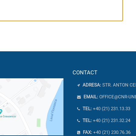
CONTACT
ADRESA:
STR. ANTON CE
EMAIL:
OFFICE@CNR-UN
TEL:
+40 (21) 231.13.33
TEL:
+40 (21) 231.32.24
FAX:
+40 (21) 230.76.36