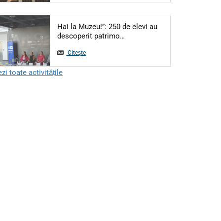
Hai la Muzeu!”: 250 de elevi au
Articol: Hai la Muzeu!”: 250 
descoperit patrimo…
Citește
zi toate activitățile