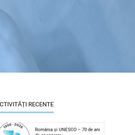
CTIVITĂȚI RECENTE
România și UNESCO – 70 de ani
Articol: România și UNESCO – 70 de