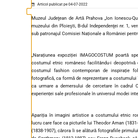
Articol publicat pe 04-07-2022
Muzeul Judeţean de Artă Prahova „Ion Ionescu-Quint
muzeului din Ploieşti, B-dul Independenţei nr. 1, 
sub patronajul Comisiei Naționale a României pen
„Narațiunea expoziției IMAGOCOSTUM poartă spect
costumul etnic românesc facilitându-i deopotrivă 
costumul fashion contemporan de inspirație fol
fotografică, ca formă de reprezentare a costumului
ca urmare a demersului de cercetare în cadrul CE
experienței sale profesionale în universul modei inte
Apariția în imagini artistice a costumului etnic r
lucru care face ca picturile lui Theodor Aman (1831-
(1838-1907), cărora li se alătură fotografiile primul