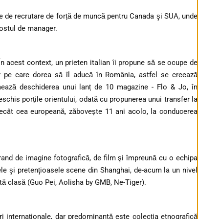
ie de recrutare de forță de muncă pentru Canada şi SUA, unde
postul de manager.
 În acest context, un prieten italian îi propune să se ocupe de
r pe care dorea să îl aducă în România, astfel se creează
ează deschiderea unui lanț de 10 magazine - Flo & Jo, în
deschis porțile orientului, odată cu propunerea unui transfer la
decât cea europeană, zăbovește 11 ani acolo, la conducerea
brand de imagine fotografică, de film şi împreună cu o echipa
ele şi pretenţioasele scene din Shanghai, de-acum la un nivel
tă clasă (Guo Pei, Aolisha by GMB, Ne-Tiger).
i internaţionale, dar predominantă este colecţia etnografică