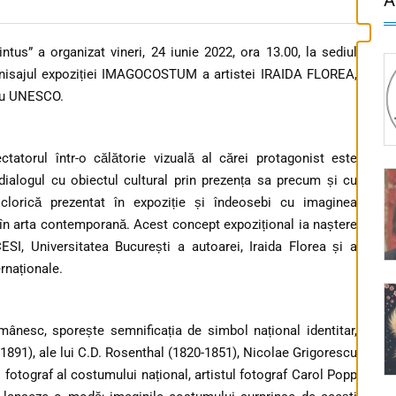
us” a organizat vineri, 24 iunie 2022, ora 13.00, la sediul
vernisajul expoziției IMAGOCOSTUM a artistei IRAIDA FLOREA,
tru UNESCO.
atorul într-o călătorie vizuală al cărei protagonist este
dialogul cu obiectul cultural prin prezența sa precum și cu
clorică prezentat în expoziție și îndeosebi cu imaginea
 în arta contemporană. Acest concept expozițional ia naștere
SI, Universitatea București a autoarei, Iraida Florea și a
rnaționale.
omânesc, sporește semnificația de simbol național identitar,
1891), ale lui C.D. Rosenthal (1820-1851), Nicolae Grigorescu
ui fotograf al costumului național, artistul fotograf Carol Popp