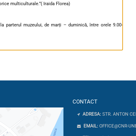
ice multiculturale.”( Iraida Florea)
, la parterul muzeului, de marți – duminică, între orele 9.00-
CONTACT
ADRESA:
STR. ANTON CE
EMAIL:
OFFICE@CNR-UN