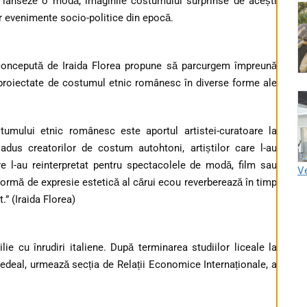
lanseze o modă; imaginile costumului surprinse de acești
lor evenimente socio-politice din epocă.
concepută de Iraida Florea propune să parcurgem împreună
i proiectate de costumul etnic românesc în diverse forme ale
stumului etnic românesc este aportul artistei-curatoare la
adus creatorilor de costum autohtoni, artiștilor care l-au
re l-au reinterpretat pentru spectacolele de modă, film sau
Ve
formă de expresie estetică al cărui ecou reverberează în timp
.” (Iraida Florea)
e cu înrudiri italiene. După terminarea studiilor liceale la
redeal, urmează secția de Relații Economice Internaționale, a