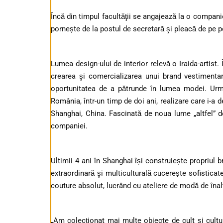
Încă din timpul facultăţii se angajează la o compan
pornește de la postul de secretară şi pleacă de pe 
Lumea design-ului de interior relevă o Iraida-artist.
crearea şi comercializarea unui brand vestimenta
oportunitatea de a pătrunde în lumea modei. Urm
România, într-un timp de doi ani, realizare care i-a 
Shanghai, China. Fascinată de noua lume „altfel” 
companiei.
Ultimii 4 ani în Shanghai își construiește propriul 
extraordinară şi multiculturală cucerește sofisticat
couture absolut, lucrând cu ateliere de modă de înal
„Am colecţionat mai multe obiecte de cult şi cultur