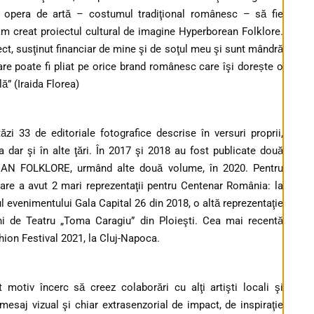
opera de artă – costumul tradiţional românesc – să fie
l am creat proiectul cultural de imagine Hyperborean Folklore.
ct, susţinut financiar de mine şi de soţul meu şi sunt mândră
are poate fi pliat pe orice brand românesc care îşi dorește o
ă” (Iraida Florea)
ăzi 33 de editoriale fotografice descrise în versuri proprii,
a dar şi în alte ţări. În 2017 şi 2018 au fost publicate două
AN FOLKLORE, urmând alte două volume, în 2020. Pentru
care a avut 2 mari reprezentaţii pentru Centenar România: la
l evenimentului Gala Capital 26 din 2018, o altă reprezentaţie
ni de Teatru „Toma Caragiu” din Ploieşti. Cea mai recentă
hion Festival 2021, la Cluj-Napoca.
 motiv încerc să creez colaborări cu alţi artişti locali şi
esaj vizual şi chiar extrasenzorial de impact, de inspiraţie