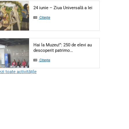
Articol: 24 iunie – 
24 iunie – Ziua Universală a Iei
Citește
Hai la Muzeu!”: 250 de elevi au
Articol: Hai la Muzeu!”: 250 
descoperit patrimo…
Citește
zi toate activitățile