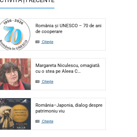
România și UNESCO – 70 de ani
Articol: România și UNESCO – 70 de
de cooperare
Citește
Margareta Niculescu, omagiată
Articol: Margareta Niculesc
cu o stea pe Aleea C…
Citește
România–Japonia, dialog despre
Articol: România–Japonia, dialog d
patrimoniu viu
Citește