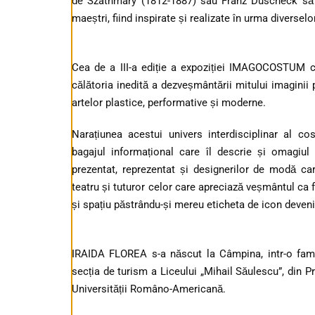
de Szathmary (1812-1887) sau Franz Duscheck să 
maeștri, fiind inspirate și realizate în urma diverse
Cea de a III-a ediție a expoziției IMAGOCOSTUM 
călătoria inedită a dezveșmântării mitului imagini
artelor plastice, performative și moderne.
Narațiunea acestui univers interdisciplinar al co
bagajul informațional care îl descrie și omagiul 
prezentat, reprezentat și designerilor de modă ca
teatru și tuturor celor care apreciază veșmântul ca 
și spațiu păstrându-și mereu eticheta de icon devenit
IRAIDA FLOREA s-a născut la Câmpina, intr-o famili
secția de turism a Liceului „Mihail Săulescu”, din P
Universității Româno-Americană.