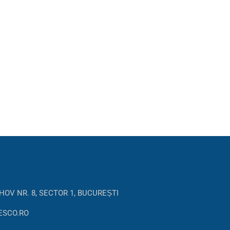
HOV NR. 8, SECTOR 1, BUCUREȘTI
ESCO.RO