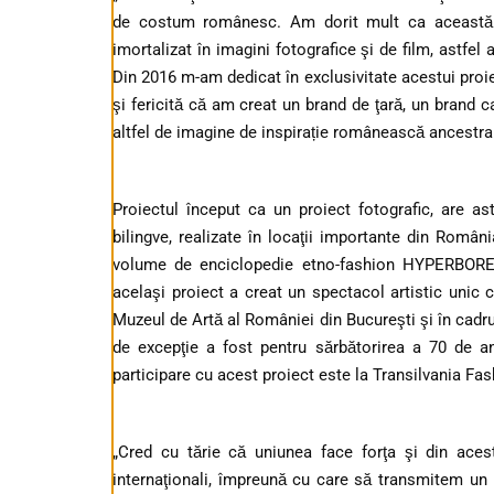
de costum românesc. Am dorit mult ca această 
imortalizat în imagini fotografice şi de film, astfe
Din 2016 m-am dedicat în exclusivitate acestui proie
şi fericită că am creat un brand de ţară, un brand c
altfel de imagine de inspirație românească ancestral
Proiectul început ca un proiect fotografic, are ast
bilingve, realizate în locaţii importante din Români
volume de enciclopedie etno-fashion HYPERBORE
acelaşi proiect a creat un spectacol artistic unic 
Muzeul de Artă al României din Bucureşti şi în cadru
de excepţie a fost pentru sărbătorirea a 70 de a
participare cu acest proiect este la Transilvania Fas
„Cred cu tărie că uniunea face forţa şi din acest
internaţionali, împreună cu care să transmitem un m