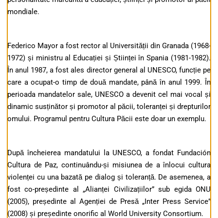
mondiale.
Federico Mayor a fost rector al Universității din Granada (1968-
1972) și ministru al Educației și Științei în Spania (1981-1982).
În anul 1987, a fost ales director general al UNESCO, funcție pe
care a ocupat-o timp de două mandate, până în anul 1999. În
perioada mandatelor sale, UNESCO a devenit cel mai vocal și
dinamic susținător și promotor al păcii, toleranței și drepturilor
omului. Programul pentru Cultura Păcii este doar un exemplu.
După încheierea mandatului la UNESCO, a fondat Fundación
Cultura de Paz, continuându-și misiunea de a înlocui cultura
violenței cu una bazată pe dialog și toleranță. De asemenea, a
fost co-președinte al „Alianței Civilizațiilor” sub egida ONU
(2005), președinte al Agenției de Presă „Inter Press Service”
(2008) și președinte onorific al World University Consortium.