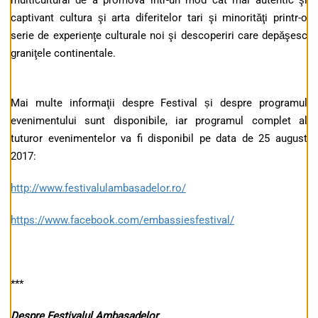
multicultural de a promova într-un mod cât mai autentic şi
captivant cultura şi arta diferitelor tari şi minorităţi printr-o
serie de experienţe culturale noi şi descoperiri care depăşesc
graniţele continentale.
Mai multe informaţii despre Festival și despre programul
evenimentului sunt disponibile, iar programul complet al
tuturor evenimentelor va fi disponibil pe data de 25 august
2017:
http://www.festivalulambasadelor.ro/
https://www.facebook.com/embassiesfestival/
***
Despre Festivalul Ambasadelor