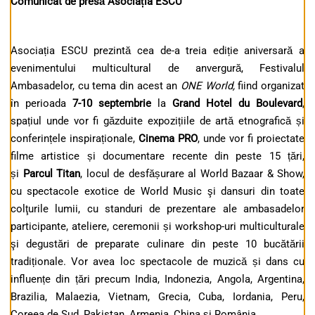
Comunicat de presă Asociația ESCU
Asociația ESCU prezintă cea de-a treia ediție aniversară a
evenimentului multicultural de anvergură, Festivalul
Ambasadelor, cu tema din acest an
ONE World
,
fiind organizat
în perioada
7-10 septembrie
la
Grand Hotel du Boulevard
,
spațiul unde vor fi găzduite expozițiile de artă etnografică și
conferințele inspiraționale,
Cinema PRO
, unde vor fi proiectate
filme artistice și documentare recente din peste 15 țări,
și
Parcul Titan
, locul de desfășurare al World Bazaar & Show,
cu spectacole exotice de World Music şi dansuri din toate
colţurile lumii, cu standuri de prezentare ale ambasadelor
participante, ateliere, ceremonii și workshop-uri multiculturale
şi degustări de preparate culinare din peste 10 bucătării
tradiționale. Vor avea loc spectacole de muzică și dans cu
influențe din țări precum India, Indonezia, Angola, Argentina,
Brazilia, Malaezia, Vietnam, Grecia, Cuba, Iordania, Peru,
Coreea de Sud, Pakistan, Armenia, China și România.