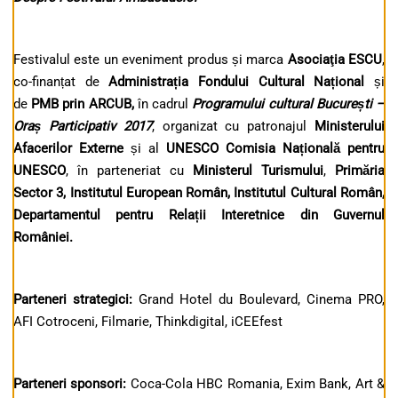
Festivalul este un eveniment produs și marca
Asociaţia ESCU
,
co-finanțat de
Administrația Fondului Cultural Național
și
de
PMB prin ARCUB,
în cadrul
Programului cultural București –
Oraș Participativ 2017
, organizat cu patronajul
Ministerului
Afacerilor Externe
și al
UNESCO Comisia Națională pentru
UNESCO
, în parteneriat cu
Ministerul Turismului
,
Primăria
Sector 3, Institutul European Român, Institutul Cultural Român,
Departamentul pentru Relații Interetnice din Guvernul
României.
Parteneri strategici
:
Grand Hotel du Boulevard, Cinema PRO,
AFI Cotroceni, Filmarie, Thinkdigital, iCEEfest
Parteneri sponsori:
Coca-Cola HBC Romania, Exim Bank, Art &