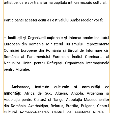
artistice, care vor transforma capitala într-un mozaic cultural.
Participanții acestei ediții a Festivalului Ambasadelor vor fi:
–
Instituții și Organizații naționale și internaționale:
Institutul
European din România, Ministerul Turismului, Reprezentanța
Comisiei Europene din România și Biroul de Informare din
România al Parlamentului European, Înaltul Comisariat al
Națiunilor Unite pentru Refugiați, Organizația Internațională
pentru Migrație.
–
Ambasade, institute culturale
și comunități de
minorități
:
Africa de Sud, Algeria, Angola, Argentina și
Asociația pentru Cultură și Tango, Asociația Macedonenilor
din România, Azerbaidjan, Belarus, Brazilia, Bulgaria, Centrul
Cultural Româno-Panarab, Centrul de Asistență Rurală –