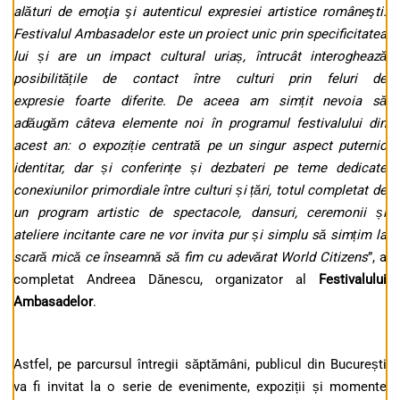
alături de emoţia şi autenticul expresiei artistice rom
â
neşti.
Festivalul Ambasadelor este un proiect unic prin specificitatea
lui și are un impact cultural uriaș, întrucât interoghează
posibilitățile de contact între culturi prin
feluri
de
expresie
foarte
diferite.
De aceea am simțit nevoia să
adăugăm câteva elemente noi în programul festivalului din
acest an
: o expozi
ție centrată pe un singur aspect puternic
identitar, dar și conferințe și dezbateri pe teme dedicate
conexiunilor primordiale între culturi și țări, totul completat de
un program artistic de spectacole, dansuri, ceremonii și
ateliere incitante care ne vor invita pur și simplu să simțim la
scară mică ce înseamnă să fim cu adevărat World Citizens
”, a
completat Andreea Dănescu, organizator al
Festivalului
Ambasadelor
.
Astfel, pe parcursul întregii săptămâni, publicul din București
va fi invitat la o serie de evenimente, expoziții și momente