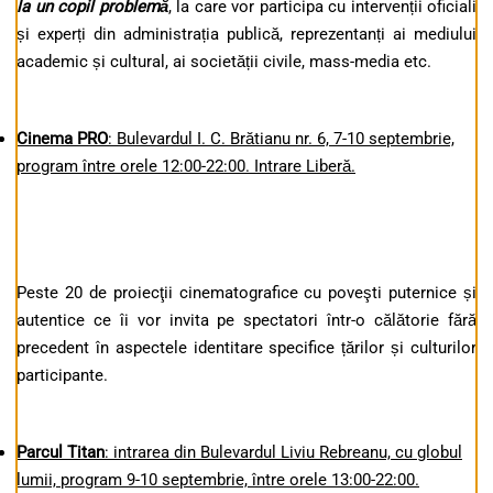
la un copil problemă
, la care vor participa cu intervenții oficiali
și experți din administrația publică, reprezentanți ai mediului
academic și cultural, ai societății civile, mass-media etc.
Cinema PRO
: Bulevardul I. C. Brătianu nr. 6, 7-10 septembrie,
program între orele 12:00-22:00. Intrare
L
iberă.
Peste 20 de proiecţii cinematografice cu poveşti puternice și
autentice ce îi vor invita pe spectatori într-o călătorie fără
precedent în aspectele identitare specifice țărilor și culturilor
participante.
Parcul Titan
: intrarea din Bulevardul Liviu Rebreanu, cu globul
lumii, program 9-10 septembrie, între orele 13:00-22:00.