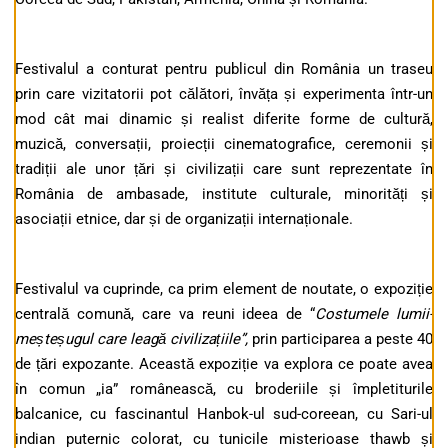
Festivalul a conturat pentru publicul din România un traseu
prin care vizitatorii pot călători, învăța și experimenta într-un
mod cât mai dinamic și realist diferite forme de cultură,
muzică, conversații, proiecții cinematografice, ceremonii și
tradiții ale unor țări și civilizații care sunt reprezentate în
România de ambasade, institute culturale, minorități și
asociații etnice, dar și de organizații internaționale.
Festivalul va cuprinde, ca prim element de noutate, o expoziție
centrală comună, care va reuni ideea de “
Costumele lumii-
meșteșugul care leagă civilizațiile”,
prin participarea a peste 40
de țări expozante. Această expoziție va explora ce poate avea
în comun „ia” românească, cu broderiile și împletiturile
balcanice, cu fascinantul Hanbok-ul sud-coreean, cu Sari-ul
indian puternic colorat, cu tunicile misterioase thawb și