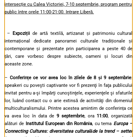
intersecție cu Calea Victoriei, 7-10 septembrie, program pentru
public între orele 11:00-21:00. Intrare Liberă.
–
Expozi
ții
de artă textilă, artizanat și patrimoniu cultural
internațional dedicate panoramei culturale tradiționale și
contemporane și prezentate prin participarea a peste 40 de
țări, care vorbesc despre subiecte, oameni și locuri din
aceaste zone.
–
Conferințe
ce
vor avea loc în zilele de 8 și 9 septembrie
:
speakeri cu poveşti captivante vor fi prezenţi în faţa publicului
invitat pentru a-şi împărţi cunoştinţele, experienţele şi sfaturile
lor, luând contact cu o arie extinsă de activităţi din domeniul
multiculturalismului. Printre acestea amintim de conferința ce
va avea loc în data de
9 septembrie
, ora
11
:00
, organizată
alături de
Institutul European din România
, cu tema
Europa –
Connecting Cultures: diversitatea cultural
ă
de la trend – setter