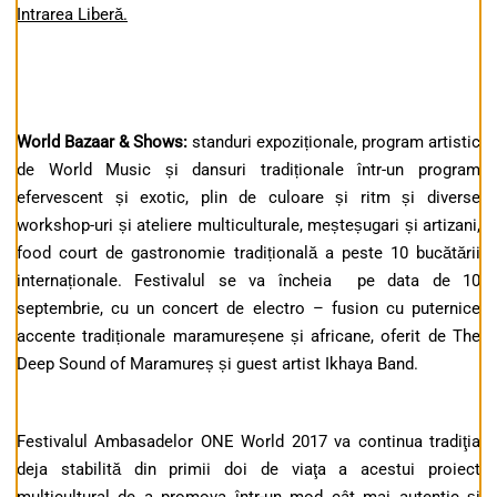
Intrarea Liberă.
World Bazaar
& Shows
:
standuri expoziționale, program artistic
de World Music și dansuri tradiționale într-un program
efervescent și exotic, plin de culoare și ritm și diverse
workshop-uri și ateliere multiculturale, meșteșugari și artizani,
food court de gastronomie tradițională a peste 10 bucătării
internaționale. Festivalul se va încheia pe data de 10
septembrie, cu un concert de electro – fusion cu puternice
accente tradiționale maramureșene și africane, oferit de The
Deep Sound of Maramureș și guest artist Ikhaya Band.
Festivalul Ambasadelor ONE World 2017 va continua tradiţia
deja stabilită din primii doi de viaţa a acestui proiect