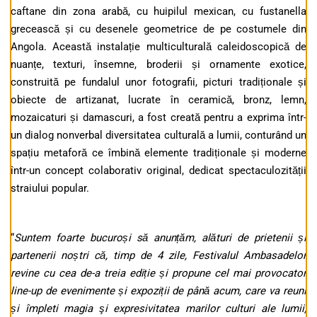
caftane din zona arabă, cu huipilul mexican, cu fustanella
grecească și cu desenele geometrice de pe costumele din
Angola. Această instalație multiculturală caleidoscopică de
nuanțe, texturi, însemne, broderii și ornamente exotice,
construită pe fundalul unor fotografii, picturi tradiționale și
obiecte de artizanat, lucrate în ceramică, bronz, lemn,
mozaicaturi și damascuri, a fost creată pentru a exprima într-
un dialog nonverbal diversitatea culturală a lumii, conturând un
spațiu metaforă ce îmbină elemente tradiționale și moderne
într-un concept colaborativ original, dedicat spectaculozității
straiului popular.
“
Suntem foarte
bucuro
și
să anunțăm
, alături de prietenii și
partenerii noștri
că, timp de 4 zile, Festivalul Ambasadelor
revine cu cea de-a treia ediție și propune cel mai provocator
line-up de evenimente și expoziții de până acum, care va reuni
și împleti magia şi expresivitatea marilor culturi
ale lumii
,