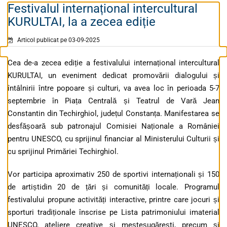
Festivalul internațional intercultural
KURULTAI, la a zecea ediție
Articol publicat pe 03-09-2025
Cea de-a zecea ediție a festivalului internațional intercultural
KURULTAI, un eveniment dedicat promovării dialogului și
întâlnirii între popoare și culturi, va avea loc în perioada 5-7
septembrie în Piața Centrală și Teatrul de Vară Jean
Constantin din Techirghiol, județul Constanța. Manifestarea se
desfășoară sub patronajul Comisiei Naționale a României
pentru UNESCO, cu sprijinul financiar al Ministerului Culturii și
cu sprijinul Primăriei Techirghiol.
Vor participa aproximativ 250 de sportivi internaționali și 150
de artiștidin 20 de țări și comunități locale. Programul
festivalului propune activități interactive, printre care jocuri și
sporturi tradiționale înscrise pe Lista patrimoniului imaterial
UNESCO, ateliere creative și meșteșugărești, precum și