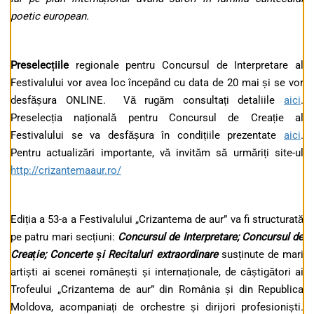
poetic european.
Preselecțiile
regionale pentru Concursul de Interpretare al
Festivalului vor avea loc începând cu data de 20 mai și se vor
desfășura ONLINE. Vă rugăm consultați detaliile
aici
.
Preselecția națională pentru Concursul de Creație al
Festivalului se va desfășura în condițiile prezentate
aici
.
Pentru actualizări importante, vă invităm să urmăriți site-ul
http://crizantemaaur.ro/
Ediția a 53-a a Festivalului „Crizantema de aur” va fi structurată
pe patru mari secțiuni:
Concursul de Interpretare; Concursul de
Creație; Concerte și Recitaluri extraordinare
susținute de mari
artiști ai scenei românești și internaționale, de câștigători ai
Trofeului „Crizantema de aur” din România și din Republica
Moldova, acompaniați de orchestre și dirijori profesioniști.