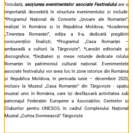
Totodată,
secțiunea evenimentelor asociate Festivalului
are o
importanță deosebită în structura evenimentului și include:
*Programul Național de Concerte „Izvoare ale Romanței”,
realizat în România și în Republica Moldova; *Academia
„Tinerețea Romanței”, ediția a II-a, dedicată pregătirii
concurenților finaliști; *Programul „Casa Romanței –
ambasadă a culturii la Târgoviște”; *Lansări editoriale și
discografice; *Dezbateri și mese rotunde dedicate rolului
Romanței în patrimoniul cultural național. Evenimentele
asociate festivalului vor avea loc în zone istorice din România
și Republica Moldova, în perioada iunie – decembrie 2020,
inclusiv la Muzeul „Casa Romanței” din Târgoviște - spațiu
muzeal unic în România, care își desfășoară activitatea sub
patronajul Federației Europene a Asociațiilor, Centrelor și
Cluburilor pentru UNESCO, în cadrul Complexului Național
Muzeal „Curtea Domnească” Târgoviște.