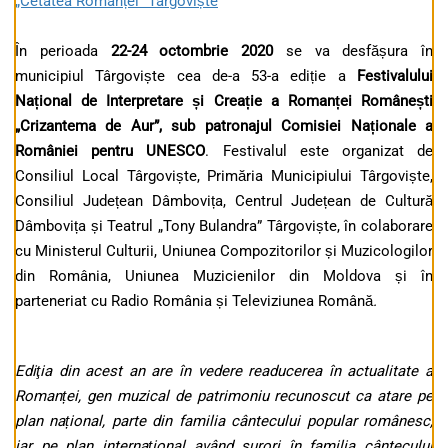
„Cetatea Romanței” Târgoviște
În perioada
22-24 octombrie 2020
se va desfășura în
municipiul Târgoviște cea de-a 53-a ediție a
Festivalului
Național de Interpretare și Creație a Romanței Românești
„Crizantema de Aur”, sub patronajul Comisiei Naționale a
României pentru UNESCO
. Festivalul este organizat de
Consiliul Local Târgoviște, Primăria Municipiului Târgoviște,
Consiliul Județean Dâmbovița, Centrul Județean de Cultură
Dâmbovița și Teatrul „Tony Bulandra” Târgoviște, în colaborare
cu Ministerul Culturii, Uniunea Compozitorilor și Muzicologilor
din România, Uniunea Muzicienilor din Moldova și în
parteneriat cu Radio România și Televiziunea Română
.
Ediţia din acest an are în vedere readucerea în actualitate a
Romanței, gen muzical de patrimoniu recunoscut ca atare pe
plan național, parte din familia cântecului popular românesc,
iar pe plan internațional având surori în familia cântecului