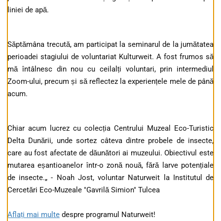
liniei de apă.
Săptămâna trecută, am participat la seminarul de la jumătatea
perioadei stagiului de voluntariat Kulturweit. A fost frumos să
mă întâlnesc din nou cu ceilalți voluntari, prin intermediul
Zoom-ului, precum și să reflectez la experiențele mele de până
acum.
Chiar acum lucrez cu colecția Centrului Muzeal Eco-Turistic
Delta Dunării, unde sortez câteva dintre probele de insecte,
care au fost afectate de dăunători ai muzeului. Obiectivul este
mutarea eșantioanelor într-o zonă nouă, fără larve potențiale
de insecte.„ - Noah Jost, voluntar Naturweit la Institutul de
Cercetări Eco-Muzeale "Gavrilă Simion" Tulcea
Aflați mai multe
despre programul Naturweit!