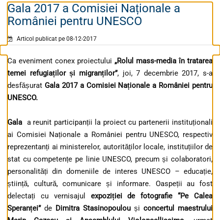
Gala 2017 a Comisiei Naționale a
României pentru UNESCO
Articol publicat pe 08-12-2017
Ca eveniment conex proiectului
„Rolul mass-media în tratarea
temei refugiaților și migranților”
, joi, 7 decembrie 2017, s-a
desfășurat
Gala 2017 a Comisiei Naționale a României pentru
UNESCO.
Gala
a reunit participanții la proiect cu partenerii instituționali
ai Comisiei Naționale a României pentru UNESCO, respectiv
reprezentanți ai ministerelor, autorităților locale, instituțiilor de
stat cu competențe pe linie UNESCO, precum și colaboratori,
personalități din domeniile de interes UNESCO – educație,
știință, cultură, comunicare și informare. Oaspeții au fost
delectați cu vernisajul
expoziției de fotografie “Pe Calea
Speranței”
de
Dimitra Stasinopoulou
și
concertul maestrului