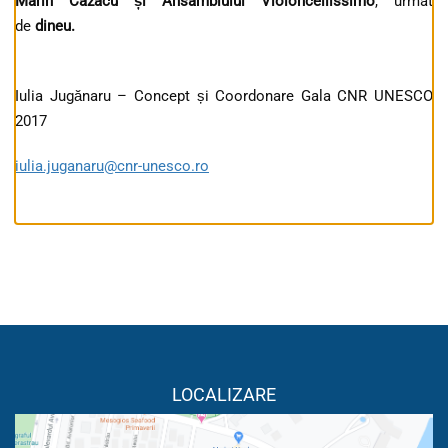
Marin Cazacu și Ansamblului Violoncellissimo
, urmat
de
dineu.
Iulia Jugănaru – Concept și Coordonare Gala CNR UNESCO
2017
iulia.juganaru@cnr-unesco.ro
LOCALIZARE