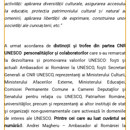
activită
ț
i: apărarea diversită
ț
ii culturale, asigurarea accesului
la educa
ț
ie, protec
ț
ia patrimoniului cultural
ș
i natural al
omenirii, apărarea libertă
ț
ii de exprimare, construirea unor
societă
ț
i ale cunoa
ș
terii, etc.”
A urmat acordarea de
distincţii şi trofee din partea CNR
UNESCO personalităţilor şi colaboratorilor
care s-au remarcat
la dezvoltarea și promovarea valorilor UNESCO: foşti şi
actuali Ambasadori ai României la UNESCO, foşti Secretari
Generali ai CNR UNESCO, reprezentanţi ai Ministerului Culturii,
Ministerului Afacerilor Externe, Ministerului Educaţiei,
Comisiei Permanente Comune a Camerei Deputaţilor şi
Senatului pentru relaţia cu UNESCO, Patriarhiei Române,
universităţilor, precum şi reprezentanţi ai altor instituţii de stat
şi organizaţii non-guvernamentale care activează în domeniile
de interes ale UNESCO.
Printre cei care au luat cuvântul se
numără
dl. Andrei Magheru – Ambasador al României la