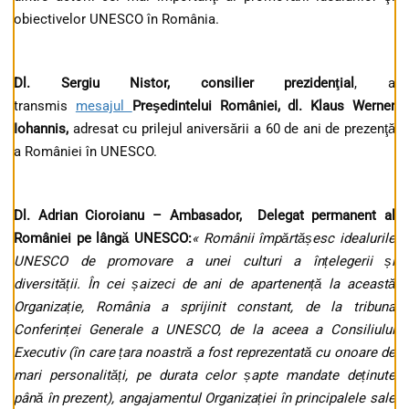
obiectivelor UNESCO în România.
Dl. Sergiu Nistor, consilier prezidenţial
, a
transmis
mesajul
Preşedintelui României, dl. Klaus Werner
Iohannis,
adresat cu prilejul aniversării a 60 de ani de prezenţă
a României în UNESCO.
Dl. Adrian Cioroianu – Ambasador,
Delegat permanent al
României pe lângă UNESCO:
«
Românii împărtă
ș
esc idealurile
UNESCO de promovare a unei culturi a în
ț
elegerii
ș
i
diversită
ț
ii. În cei
ș
aizeci de ani de apartenen
ț
ă la această
Organiza
ț
ie, România a sprijinit constant, de la tribuna
Conferin
ț
ei Generale a UNESCO, de la aceea a Consiliului
Executiv (în care
ț
ara noastră a fost reprezentată cu onoare de
mari personalită
ț
i, pe durata celor
ș
apte mandate de
ț
inute
până în prezent), angajamentul Organiza
ț
iei în principalele sale