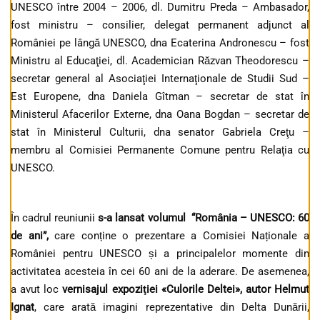
UNESCO între 2004 – 2006, dl. Dumitru Preda – Ambasador,
fost ministru – consilier, delegat permanent adjunct al
României pe lângă UNESCO, dna Ecaterina Andronescu – fost
Ministru al Educaţiei, dl. Academician Răzvan Theodorescu –
secretar general al Asociaţiei Internaţionale de Studii Sud –
Est Europene, dna Daniela Gîtman – secretar de stat în
Ministerul Afacerilor Externe, dna Oana Bogdan – secretar de
stat în Ministerul Culturii, dna senator Gabriela Creţu –
membru al Comisiei Permanente Comune pentru Relaţia cu
UNESCO.
În cadrul reuniunii
s-a lansat
volumul “România – UNESCO: 60
de ani”,
care conține o prezentare a Comisiei Naționale a
României pentru UNESCO și a principalelor momente din
activitatea acesteia în cei 60 ani de la aderare. De asemenea,
a avut loc
vernisajul expoziţiei «Culorile Deltei», autor Helmut
Ignat
, care arată imagini reprezentative din Delta Dunării,