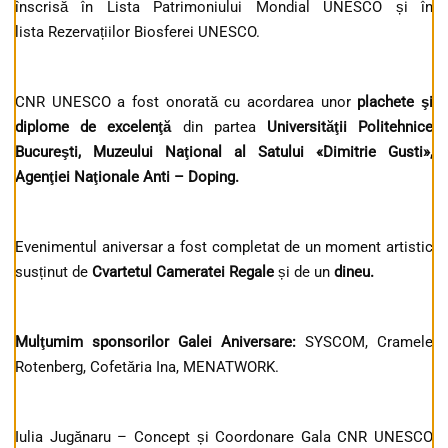
înscrisă în Lista Patrimoniului Mondial UNESCO și în
lista Rezervațiilor Biosferei UNESCO.
CNR UNESCO a fost onorată cu acordarea unor
plachete şi
diplome de excelenţă
din partea
Universităţii Politehnice
Bucureşti, Muzeului Naţional al Satului «Dimitrie Gusti»,
Agenţiei Naţionale Anti – Doping.
Evenimentul aniversar a fost completat de un moment artistic
susținut de
Cvartetul Cameratei Regale
și de un
dineu.
Mulţumim sponsorilor Galei Aniversare:
SYSCOM, Cramele
Rotenberg, Cofetăria Ina, MENATWORK.
Iulia Jugănaru – Concept și Coordonare Gala CNR UNESCO