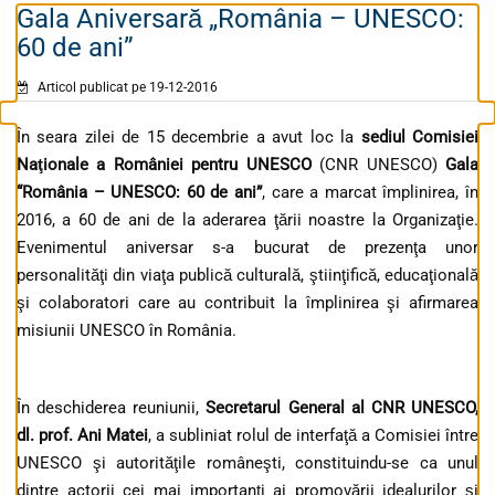
Gala Aniversară „România – UNESCO:
60 de ani”
Articol publicat pe 19-12-2016
În seara zilei de 15 decembrie a avut loc la
sediul
Comisiei
Naţionale a României pentru UNESCO
(CNR UNESCO)
Gala
“România – UNESCO: 60 de ani”
, care a marcat împlinirea, în
2016, a 60 de ani de la aderarea ţării noastre la Organizaţie.
Evenimentul aniversar s-a bucurat de prezenţa unor
personalităţi din viaţa publică culturală, ştiinţifică, educaţională
şi colaboratori care au contribuit la împlinirea şi afirmarea
misiunii UNESCO în România.
În deschiderea reuniunii,
Secretarul General al CNR UNESCO,
dl. prof. Ani Matei
, a subliniat rolul de interfaţă a Comisiei între
UNESCO şi autorităţile româneşti, constituindu-se ca unul
dintre actorii cei mai importanţi ai promovării idealurilor şi