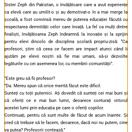
Sister Zeph din Pakistan, o învățătoare care a avut experiențe
ca elevă care au umilit-o și au demotivat-o în a mai merge la
școală, a fost convinsă mereu de puterea educației făcută cu
respectarea demnității celor care învață. La fel ca mulți dintre
finaliști, învățătoarea Zeph îndeamnă la inovație și la sprijin
pentru elevi dincolo de disciplina școlară propriu-zisă: “Ca
profesori, știm că ceea ce facem are impact atunci când îi
ajutăm pe elevii noștri să fie mai umani, să-și dezvolte
legăturile cu cei asemenea lor, cu membrii comunității”.
”Este greu să fii profesor?
”Da. Mereu spun că orice merită făcut este dificil.
Sunteți cu toții puternici. Ați dovedit că sunteți cei mai buni și
că oferiți ce e mai bun lumii, deoarece conturați viitorul
acestei lumi prin educația pe care o oferiți copiilor.
Continuați, pentru că sunt multe de făcut de acum înainte. Și
cred că trebuie să le facem, deoarece, dacă noi nu putem, cine
va putea? Profesorii contează.”