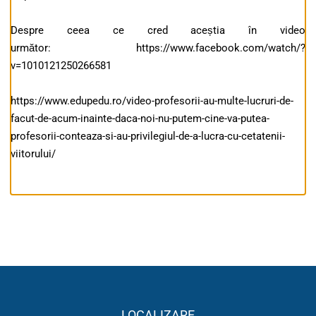
Despre ceea ce cred aceștia în video
următor: https://www.facebook.com/watch/?
v=1010121250266581
https://www.edupedu.ro/video-profesorii-au-multe-lucruri-de-
facut-de-acum-inainte-daca-noi-nu-putem-cine-va-putea-
profesorii-conteaza-si-au-privilegiul-de-a-lucra-cu-cetatenii-
viitorului/
LOCALIZARE