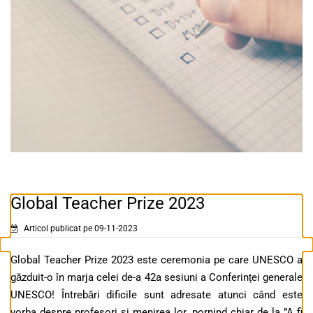
Global Teacher Prize 2023
Articol publicat pe 09-11-2023
Global Teacher Prize 2023 este ceremonia pe care UNESCO a
găzduit-o în marja celei de-a 42a sesiuni a Conferinței generale
UNESCO! Întrebări dificile sunt adresate atunci când este
vorba despre profesori și menirea lor, pornind chiar de la ”A fi