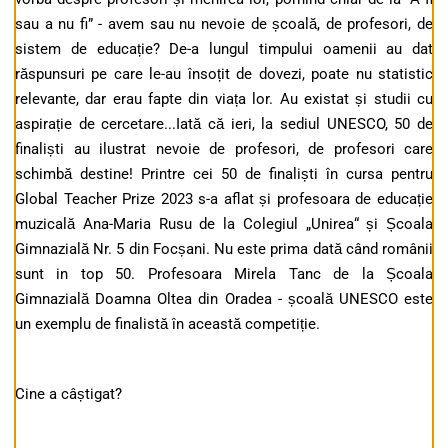
sau a nu fi” - avem sau nu nevoie de școală, de profesori, de
sistem de educație? De-a lungul timpului oamenii au dat
răspunsuri pe care le-au însoțit de dovezi, poate nu statistic
relevante, dar erau fapte din viața lor. Au existat și studii cu
aspirație de cercetare...Iată că ieri, la sediul UNESCO, 50 de
finaliști au ilustrat nevoie de profesori, de profesori care
schimbă destine! Printre cei 50 de finaliști în cursa pentru
Global Teacher Prize 2023 s-a aflat și profesoara de educație
muzicală Ana-Maria Rusu de la Colegiul „Unirea“ și Școala
Gimnazială Nr. 5 din Focșani. Nu este prima dată când românii
sunt in top 50. Profesoara Mirela Tanc de la Școala
Gimnazială Doamna Oltea din Oradea - școală UNESCO este
un exemplu de finalistă în această competiție.
Cine a câștigat?