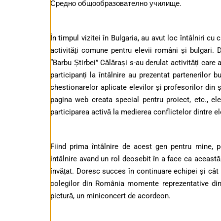
Средно общообразователно училище.
În timpul vizitei în Bulgaria, au avut loc întâlniri c
activități comune pentru elevii români și bulgari.
“Barbu Știrbei” Călărași s-au derulat activități care a
participanți la întâlnire au prezentat partenerilor b
chestionarelor aplicate elevilor și profesorilor din ș
pagina web creata special pentru proiect, etc., el
participarea activă la medierea conflictelor dintre el
Fiind prima întâlnire de acest gen pentru mine, p
întâlnire avand un rol deosebit în a face ca această
învățat. Doresc succes în continuare echipei și cât 
colegilor din România momente reprezentative din a
pictură, un miniconcert de acordeon.