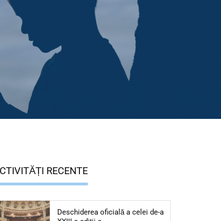
CTIVITĂȚI RECENTE
Deschiderea oficială a celei de-a
Articol: Deschiderea oficială a cele