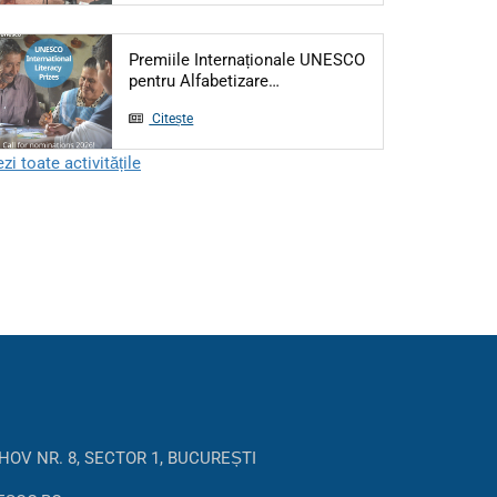
Premiile Internaționale UNESCO
Articol: Premiile Internațion
pentru Alfabetizare…
Citește
zi toate activitățile
HOV NR. 8, SECTOR 1, BUCUREȘTI