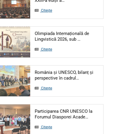
XXIII-a ediții a…
Citește
Olimpiada Internațională de
Articol: Olimpiada Interna
Lingvistică 2026, sub …
Citește
România și UNESCO, bilanț și
Articol: România și UNESCO,
perspective în cadrul…
Citește
Participarea CNR UNESCO la
Articol: Participarea 
Forumul Diasporei Acade…
Citește