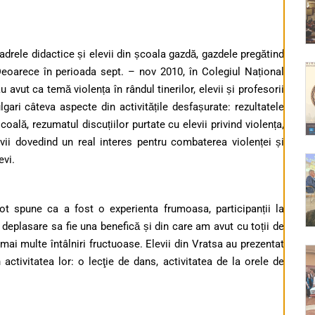
u cadrele didactice și elevii din școala gazdă, gazdele pregătind
 Deoarece în perioada sept. – nov 2010, în Colegiul Național
u avut ca temă violența în rândul tinerilor, elevii și profesorii
ulgari câteva aspecte din activitățile desfașurate: rezultatele
coală, rezumatul discuțiilor purtate cu elevii privind violența,
evii dovedind un real interes pentru combaterea violenței și
evi.
ot spune ca a fost o experienta frumoasa, participanții la
 deplasare sa fie una benefică și din care am avut cu toții de
mai multe întâlniri fructuoase. Elevii din Vratsa au prezentat
ctivitatea lor: o lecţie de dans, activitatea de la orele de