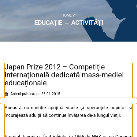
HOME
EDUCAȚIE → ACTIVITĂȚI
Japan Prize 2012 – Competiţie
internaţională dedicată mass-mediei
educaţionale
Articol publicat pe 26-01-2015
Această competiţie sprijină visele şi speranţele copiilor şi
încurajează adulţii să continue învăţarea de-a lungul vieţii.
Premiul Japonia a fost înfiinţat în 1965 de NHK ca un Concurs