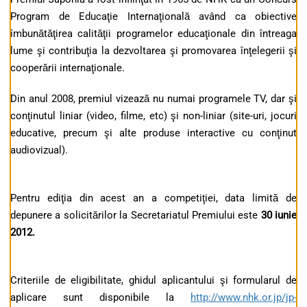
Program de Educaţie Internaţională având ca obiective
îmbunătăţirea calităţii programelor educaţionale din întreaga
lume şi contribuţia la dezvoltarea şi promovarea înţelegerii şi
cooperării internaţionale.
Din anul 2008, premiul vizează nu numai programele TV, dar şi
conţinutul liniar (video, filme, etc) şi non-liniar (site-uri, jocuri
educative, precum şi alte produse interactive cu conţinut
audiovizual).
Pentru ediţia din acest an a competiţiei, data limită de
depunere a solicitărilor la Secretariatul Premiului este
30 iunie
2012.
Criteriile de eligibilitate, ghidul aplicantului şi formularul de
aplicare sunt disponibile la
http://www.nhk.or.jp/jp-