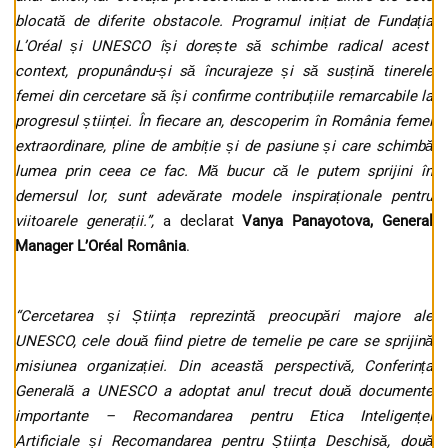
blocat
ă
de diferite obstacole. Programul ini
ț
iat de Funda
ția
L’Oréal
ș
i UNESCO
î
ș
i dore
ș
te s
ă
schimbe radical acest
context, propunându-
ș
i s
ă
î
ncurajeze
ș
i s
ă
sus
ț
in
ă
tinerele
femei din cercetare să î
ș
i confirme contribu
ț
iile remarcabile la
progresul
ș
tiin
ț
ei. În fiecare an, descoperim în România femei
extraordinare, pline de ambi
ție și de pasiune și care schimbă
lumea prin ceea ce fac. Mă bucur că le putem sprijini în
demersul lor, sunt adevărate
modele inspira
ț
ionale pentru
viitoarele genera
ț
ii
.”,
a declarat
Vanya Panayotova, General
Manager L’Oréal România
.
“Cercetarea și Știința reprezintă preocupări majore ale
UNESCO, cele două fiind pietre de temelie pe care se sprijină
misiunea organizației. Din această perspectivă, Conferința
Generală a UNESCO a adoptat anul trecut două documente
importante – Recomandarea pentru Etica Inteligenței
Artificiale și Recomandarea pentru Știința Deschisă, două