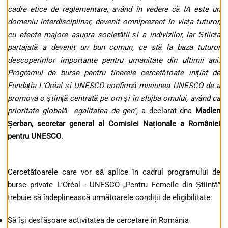
cadre etice de reglementare, având în vedere că IA
este un
domeniu interdisciplinar, devenit omniprezent în viața tuturor,
cu efecte majore asupra societății și a indivizilor, iar Știința
partajată a devenit un bun comun, ce stă la baza tuturor
descoperirilor importante pentru umanitate din ultimii ani.
Programul de burse pentru tinerele cercetătoate inițiat de
Fundația L’Oréal și UNESCO confirmă misiunea UNESCO de a
promova o știință centrată pe om și în slujba omului, având ca
prioritate globală egalitatea de gen”,
a declarat dna
Madlen
Șerban, secretar general al Comisiei Naționale a României
pentru UNESCO
.
Cercetătoarele care vor să aplice în cadrul programului de
burse private L’Oréal - UNESCO „Pentru Femeile din Știință”
trebuie să îndeplinească următoarele condiții de eligibilitate:
Să își desfășoare activitatea de cercetare în România