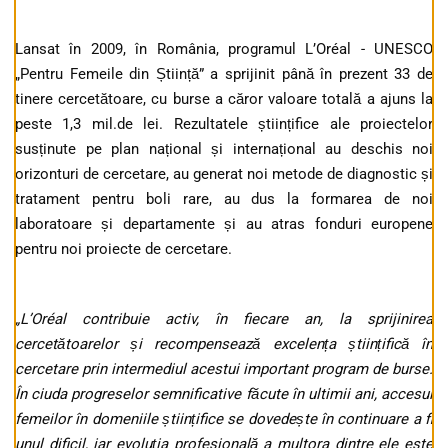
Lansat în 2009, în România, programul L’Oréal - UNESCO
„Pentru Femeile din Știință” a sprijinit până în prezent 33 de
tinere cercetătoare, cu burse a căror valoare totală a ajuns la
peste 1,3 mil.de lei. Rezultatele științifice ale proiectelor
susținute pe plan național și internațional au deschis noi
orizonturi de cercetare, au generat noi metode de diagnostic și
tratament pentru boli rare, au dus la formarea de noi
laboratoare și departamente și au atras fonduri europene
pentru noi proiecte de cercetare.
„
L’Oréal contribuie activ, în fiecare an, la sprijinirea
cercetătoarelor
ș
i recompensează excelen
ț
a
ș
tiin
ț
ific
ă
î
n
cercetare prin intermediul acestui important program de burse.
În ciuda progreselor semnificative făcute în ultimii ani, accesul
femeilor în domeniile
ș
tiin
ț
ifice se dovede
ș
te în continuare a fi
unul dificil, iar evolu
ț
ia profesională a multora dintre ele este