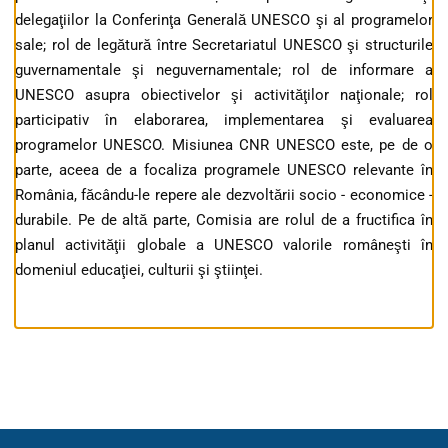
delegaţiilor la Conferinţa Generală UNESCO şi al programelor
sale; rol de legătură între Secretariatul UNESCO şi structurile
guvernamentale şi neguvernamentale; rol de informare a
UNESCO asupra obiectivelor şi activităţilor naţionale; rol
participativ în elaborarea, implementarea şi evaluarea
programelor UNESCO. Misiunea CNR UNESCO este, pe de o
parte, aceea de a focaliza programele UNESCO relevante în
România, făcându-le repere ale dezvoltării socio - economice -
durabile. Pe de altă parte, Comisia are rolul de a fructifica în
planul activităţii globale a UNESCO valorile româneşti în
domeniul educaţiei, culturii şi ştiinţei.