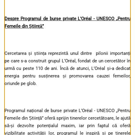
Despre Programul de burse private L’Oréal - UNESCO „Pentru
Femeile din
Ș
tiin
ț
ă”
Cercetarea și știința reprezintă unul dintre pilonii importanți
pe care s-a construit grupul L’Oréal, fondat de un cercetător în
urmă cu peste 110 de ani. Încă de atunci, L’Oréal și-a dedicat
energia pentru susținerea și promovarea cauzei femeilor,
oriunde pe glob.
Programul național de burse private L’Oréal - UNESCO „Pentru
Femeile din Știință” oferă sprijin tinerelor cercetătoare, le ajută
să-și dezvolte potențialul maxim, iar prin faptul că oferă
vizibilitate activității lor, programul le inspiră și pe tinerele