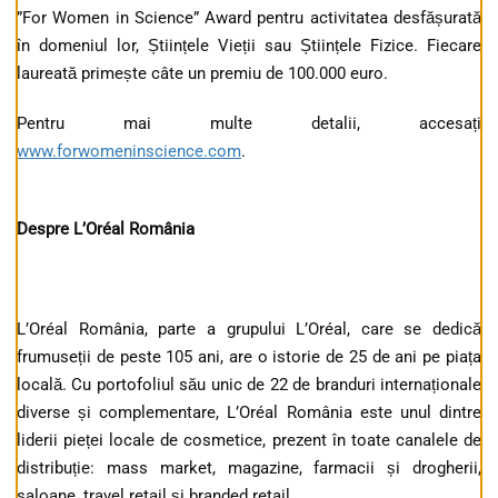
”For Women in Science” Award pentru activitatea desfășurată
în domeniul lor, Științele Vieții sau Științele Fizice. Fiecare
laureată primește câte un premiu de 100.000 euro.
Pentru mai multe detalii, accesați
www.forwomeninscience.com
.
Despre L’Oréal România
L’Oréal România, parte a grupului L’Oréal, care se dedică
frumuseții de peste 105 ani, are o istorie de 25 de ani pe piața
locală. Cu portofoliul său unic de 22 de branduri internaționale
diverse și complementare, L’Oréal România este unul dintre
liderii pieței locale de cosmetice, prezent în toate canalele de
distribuție: mass market, magazine, farmacii și drogherii,
saloane, travel retail și branded retail.