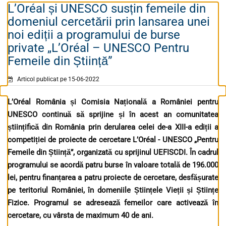
L’Oréal și UNESCO susțin femeile din
domeniul cercetării prin lansarea unei
noi ediții a programului de burse
private „L’Oréal – UNESCO Pentru
Femeile din Știință”
Articol publicat pe 15-06-2022
L’Oréal România
și
Comisia Na
țională a
României pentru
UNESCO continuă să sprijine
ș
i în acest an comunitatea
ș
tiin
ț
ific
ă
din Rom
â
nia prin derularea celei de-a XIII-a edi
ț
ii a
competi
ț
iei de proiecte de cercetare L’Oréal
-
UNESCO „Pentru
Femeile din
Ș
tiin
ț
ă”
, organizată cu sprijinul UEFISCDI. În cadrul
programului se acordă patru burse în valoare totală de 196.000
lei, pentru finan
ț
area a patru proiecte de cercetare, desfă
ș
urate
pe teritoriul Rom
â
niei, în domeniile
Ș
tiin
ț
ele Vie
ț
ii
ș
i
Ș
tiin
ț
e
Fizice. Programul se adresează femeilor care activează în
cercetare, cu vârsta de maximum 40 de ani.