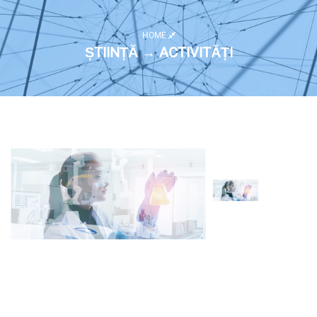
HOME
ȘTIINȚĂ → ACTIVITĂȚI