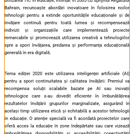
utilizarea TIC în educație, înființat în 2005 cu sprijinul Regatului
Bahrain, recunoaște abordări inovatoare în folosirea noilor
tehnologii pentru a extinde oportunitățile educaționale și de
învățare continuă pentru toată lumea și recompensează
indivizii și organizațiile care implementează proiecte
remarcabile și promovează utilizarea creativă a tehnologiilor
spre a spori învățarea, predarea și performanța educațională
generală în era digitală.
Tema ediției 2020 este utilizarea inteligenței artificiale (AI)
pentru a spori continuitatea și calitatea învățării. Premiul va
recompensa soluții scalabile bazate pe AI sau inovații
tehnologice care s-au dovedit eficiente în îmbunătățirea
rezultatelor învățării grupurilor marginalizate, asigurând în
același timp utilizarea etică și echitabilă a acestor tehnologii
în educație. O atenție specială va fi acordată proiectelor care
oferă acces la educație în zone îndepărtate sau care vizează
îmbunătățirea disponibilității și accesibilității conectivității