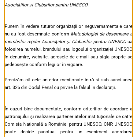
Asociațiilor și Cluburilor pentru UNESCO
.
Punem în vedere tuturor organizaţiilor neguvernamentale care
nu au fost desemnate conform
Metodologiei de desemnare a
membrilor rețelei Asociațiilor și Cluburilor pentru UNESCO
că
folosirea numelui, brandului sau logoului organizaţiei UNESCO
în denumire, website, adresele de e-mail sau sigla proprie se
pedepseşte conform legilor în vigoare.
Precizăm că cele anterior menționate intră și sub sancțiunea
art. 326 din Codul Penal cu privire la falsul în declarații.
În cazuri bine documentate, conform criteriilor de acordare a
patronajului și realizarea parteneriatelor instituționale de către
Comisia Națională a României pentru UNESCO, CNR UNESCO
poate decide punctual pentru un eveniment acordarea