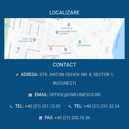
LOCALIZARE
CONTACT
ADRESA:
STR. ANTON CEHOV NR. 8, SECTOR 1,
BUCUREȘTI
EMAIL:
OFFICE@CNR-UNESCO.RO
TEL:
+40 (21) 231.13.33
TEL:
+40 (21) 231.32.24
FAX:
+40 (21) 230.76.36