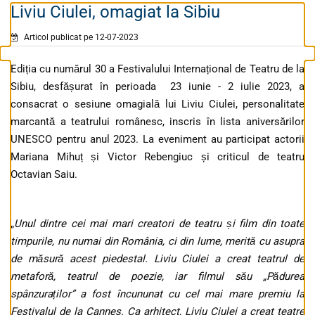
Liviu Ciulei, omagiat la Sibiu
Articol publicat pe 12-07-2023
Ediția cu numărul 30 a Festivalului Internațional de Teatru de la
Sibiu, desfășurat în perioada 23 iunie - 2 iulie 2023, a
consacrat o sesiune omagială lui Liviu Ciulei, personalitate
marcantă a teatrului românesc, inscris în lista aniversărilor
UNESCO pentru anul 2023. La eveniment au participat actorii
Mariana Mihuț și Victor Rebengiuc și criticul de teatru
Octavian Saiu.
„
Unul dintre cei mai mari creatori de teatru și film din toate
timpurile, nu numai din România, ci din lume, merită cu asupra
de măsură acest piedestal. Liviu Ciulei a creat teatrul de
metaforă, teatrul de poezie, iar filmul său „Pădurea
spânzuraților” a fost încununat cu cel mai mare premiu la
Festivalul de la Cannes. Ca arhitect, Liviu Ciulei a creat teatre