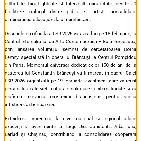
editoriale, tururi ghidate și intervenții curatoriale menite să
faciliteze dialogul dintre public și artiști, consolidând
dimensiunea educațională a manifestării.
Deschiderea oficială a LSR 2026 va avea loc pe 18 februarie, la
Centrul Internațional de Artă Contemporană – Baia Turcească,
prin lansarea volumului semnat de cercetătoarea Doina
Lemny, specialistă în opera lui Brâncuși la Centrul Pompidou
din Paris. Momentul aniversar dedicat celor 150 de ani de la
nașterea lui Constantin Brâncuși va fi marcat în cadrul Galei
LSR 2026, organizată pe 19 februarie, eveniment care va reuni
personalități ale vieții culturale naționale și internaționale și va
reafirma relevanța moștenirii brâncușiene pentru scena
artistică contemporană.
Extinderea proiectului la nivel național și regional aduce
expoziții și evenimente la Târgu Jiu, Constanța, Alba Iulia,
Bârlad și Chișinău, contribuind la consolidarea cooperării