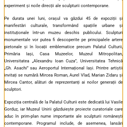
experiment și noile direcții ale sculpturii contemporane.
Pe durata unei luni, orașul va găzdui 45 de expoziții și
manifestări culturale, transformând spațiile urbane și
instituționale într-un muzeu deschis publicului. Sculpturi
monumentale vor putea fi descoperite pe principalele artere
pietonale și în locații emblematice precum Palatul Culturii,
Primăria Iași, Casa Muzeelor, Muzeul Mitropolitan,
Universitatea „Alexandru Ioan Cuza”, Universitatea Tehnică
„Gh. Asachi” sau Aeroportul Internațional Iași. Printre artiștii
invitați se numără Mircea Roman, Aurel Vlad, Marian Zidaru și
Mircea Cantor, alături de reprezentanți ai noilor generații de
sculptori.
Expoziția centrală de la Palatul Culturii este dedicată lui Vasile
Gorduz, iar Muzeul Unirii găzduiește proiecte curatoriale care
aduc în prim-plan nume importante ale sculpturii românești
contemporane. Programul include, de asemenea, lansări