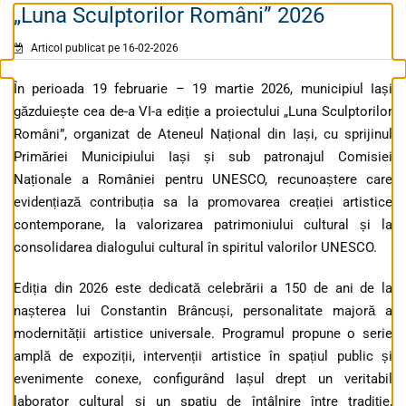
„Luna Sculptorilor Români” 2026
Articol publicat pe 16-02-2026
În perioada 19 februarie – 19 martie 2026, municipiul Iași
găzduiește cea de-a VI-a ediție a proiectului „Luna Sculptorilor
Români”, organizat de Ateneul Național din Iași, cu sprijinul
Primăriei Municipiului Iași și sub patronajul Comisiei
Naționale a României pentru UNESCO, recunoaștere care
evidențiază contribuția sa la promovarea creației artistice
contemporane, la valorizarea patrimoniului cultural și la
consolidarea dialogului cultural în spiritul valorilor UNESCO.
Ediția din 2026 este dedicată celebrării a 150 de ani de la
nașterea lui Constantin Brâncuși, personalitate majoră a
modernității artistice universale. Programul propune o serie
amplă de expoziții, intervenții artistice în spațiul public și
evenimente conexe, configurând Iașul drept un veritabil
laborator cultural și un spațiu de întâlnire între tradiție,