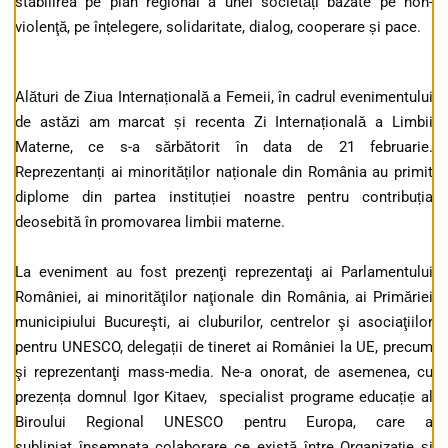
stabilirea pe plan regional a unei societăți bazate pe non-
violenţă, pe înțelegere, solidaritate, dialog, cooperare și pace.
Alături de Ziua Internațională a Femeii, în cadrul evenimentului
de astăzi am marcat și recenta Zi Internațională a Limbii
Materne, ce s-a sărbătorit în data de 21 februarie.
Reprezentanți ai minorităților naționale din România au primit
diplome din partea instituției noastre pentru contribuția
deosebită în promovarea limbii materne.
La eveniment au fost prezenţi reprezentaţi ai Parlamentului
României, ai minorităţilor naţionale din România, ai Primăriei
municipiului Bucureşti, ai cluburilor, centrelor şi asociaţiilor
pentru UNESCO, delegații de tineret ai României la UE, precum
şi reprezentanţi mass-media. Ne-a onorat, de asemenea, cu
prezența domnul Igor Kitaev, specialist programe educație al
Biroului Regional UNESCO pentru Europa, care a
subliniat însemnata colaborare ce există între Organizație și