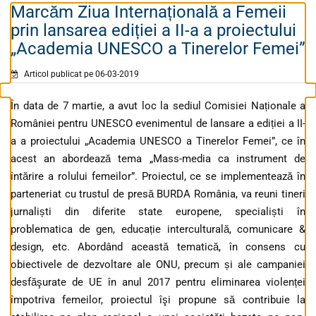
Marcăm Ziua Internațională a Femeii
prin lansarea ediției a II-a a proiectului
„Academia UNESCO a Tinerelor Femei”
Articol publicat pe 06-03-2019
În data de 7 martie, a avut loc la sediul Comisiei Naționale a
României pentru UNESCO evenimentul de lansare a ediției a II-
a a proiectului „Academia UNESCO a Tinerelor Femei”, ce în
acest an abordează tema „Mass-media ca instrument de
întărire a rolului femeilor”. Proiectul, ce se implementează în
parteneriat cu trustul de presă BURDA România, va reuni tineri
jurnaliști din diferite state europene, specialiști în
problematica de gen, educație interculturală, comunicare &
design, etc. Abordând această tematică, în consens cu
obiectivele de dezvoltare ale ONU, precum și ale campaniei
desfăşurate de UE în anul 2017 pentru eliminarea violenței
împotriva femeilor, proiectul îşi propune să contribuie la