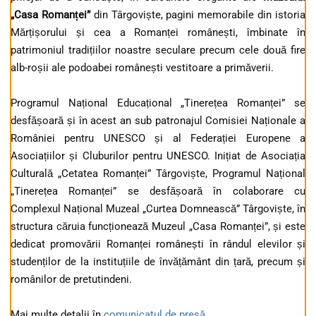
„Casa Romanței”
din Târgoviște, pagini memorabile din istoria
Mărțișorului și cea a Romanței românești, îmbinate în
patrimoniul tradițiilor noastre seculare precum cele două fire
alb-roșii ale podoabei românești vestitoare a primăverii.
Programul Național Educațional „Tinerețea Romanței” se
desfășoară și în acest an sub patronajul Comisiei Naționale a
României pentru UNESCO și al Federației Europene a
Asociațiilor și Cluburilor pentru UNESCO. Inițiat de Asociația
Culturală „Cetatea Romanței” Târgoviște, Programul Național
„Tinerețea Romanței” se desfășoară în colaborare cu
Complexul Național Muzeal „Curtea Domnească” Târgoviște, în
structura căruia funcționează Muzeul „Casa Romanței”, și este
dedicat promovării Romanței românești în rândul elevilor și
studenților de la instituțiile de învățământ din țară, precum și
românilor de pretutindeni.
Mai multe detalii în
comunicatul de presă
.