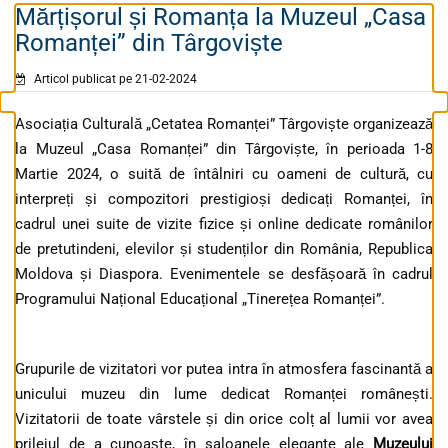
Mărțișorul și Romanța la Muzeul „Casa
Romanței” din Târgoviște
Articol publicat pe 21-02-2024
Asociația Culturală „Cetatea Romanței” Târgoviște organizează
la Muzeul „Casa Romanței” din Târgoviște, în perioada 1-8
Martie 2024, o suită de întâlniri cu oameni de cultură, cu
interpreți și compozitori prestigioși dedicați Romanței, în
cadrul unei suite de vizite fizice și online dedicate românilor
de pretutindeni, elevilor și studenților din România, Republica
Moldova și Diaspora. Evenimentele se desfășoară în cadrul
Programului Național Educațional „Tinerețea Romanței”.
Grupurile de vizitatori vor putea intra în atmosfera fascinantă a
unicului muzeu din lume dedicat Romanței românești.
Vizitatorii de toate vârstele și din orice colț al lumii vor avea
prilejul de a cunoaște, în saloanele elegante ale
Muzeului