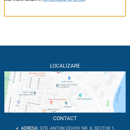
LOCALIZARE
CONTACT
ADRESA:
STR. ANTON CEHOV NR. 8, SECTOR 1,