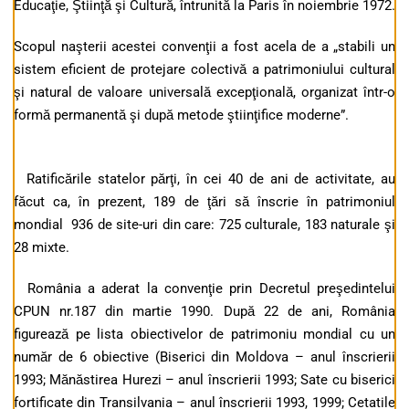
Educaţie, Ştiinţă şi Cultură, întrunită la Paris în noiembrie 1972.
Scopul naşterii acestei convenţii a fost acela de a „stabili un
sistem eficient de protejare colectivă a patrimoniului cultural
şi natural de valoare universală excepţională, organizat într-o
formă permanentă şi după metode ştiinţifice moderne”.
Ratificările statelor părţi, în cei 40 de ani de activitate, au
făcut ca, în prezent, 189 de ţări să înscrie în patrimoniul
mondial 936 de site-uri din care: 725 culturale, 183 naturale şi
28 mixte.
România a aderat la convenţie prin Decretul preşedintelui
CPUN nr.187 din martie 1990. După 22 de ani, România
figurează pe lista obiectivelor de patrimoniu mondial cu un
număr de 6 obiective (Biserici din Moldova – anul înscrierii
1993; Mănăstirea Hurezi – anul înscrierii 1993; Sate cu biserici
fortificate din Transilvania – anul înscrierii 1993, 1999; Cetatile