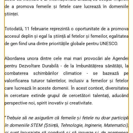
de a promova femeile și fetele care lucrează în domeniile
științei.
Totodată, 11 februarie reprezintă o oportunitate de a promova
accesul deplin și egal la știință al fetelor și femeilor, egalitatea
de gen fiind una dintre prioritățile globale pentru UNESCO.
Abordarea unora dintre cele mai mari provocări ale Agendei
pentru Dezvoltare Durabilă - de la îmbunătățirea sănătății, la
combaterea schimbărilor climatice - se bazează pe
valorificarea tuturor talentelor, inclusiv a femeilor și fetelor
care lucrează în aceste domenii. În acest context, diversitatea
în cercetare extinde grupul de cercetători talentați, aducând
perspective noi, spirit inovativ și creativitate.
“
Trebuie să ne asigurăm că femeile și fetele nu doar participă
în domeniile STEM (Știință, Tehnologie, Inginerie, Matematici),
ci sunt încurajate să conducă și să inoveze și, de asemenea,