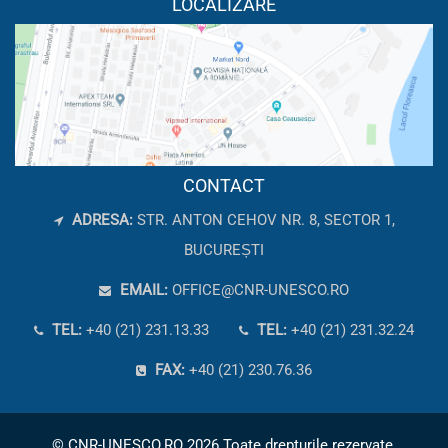
LOCALIZARE
CONTACT
ADRESA:
STR. ANTON CEHOV NR. 8, SECTOR 1,
BUCUREȘTI
EMAIL:
OFFICE@CNR-UNESCO.RO
TEL:
+40 (21) 231.13.33
TEL:
+40 (21) 231.32.24
FAX:
+40 (21) 230.76.36
© CNR-UNESCO.RO 2026 Toate drepturile rezervate.