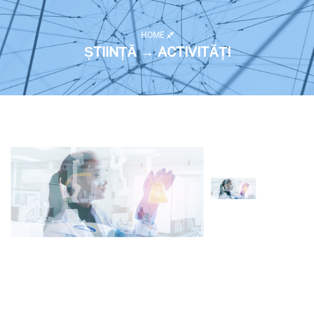
HOME
ȘTIINȚĂ → ACTIVITĂȚI