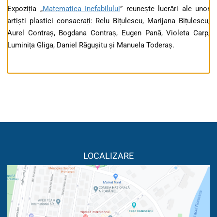
Expoziția „
Matematica Inefabilului
” reunește lucrări ale unor
artiști plastici consacrați: Relu Bițulescu, Marijana Bițulescu,
Aurel Contraș, Bogdana Contraș, Eugen Pană, Violeta Carp,
Luminița Gliga, Daniel Răgușitu și Manuela Toderaș.
LOCALIZARE