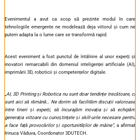
Evenimentul a avut ca scop să prezinte modul în care
tehnologiile emergente ne modelează deja viitorul și cum ne
putem adapta la o lume care se transformă rapid.
Acest eveniment a fost punctul de întâlnire al unor experți și
inovatori remarcabili din domeniul inteligenței artificiale (AI),
imprimării 3D, roboticii și competențelor digitale.
„AI, 3D Printing și Robotica nu sunt doar tendințe trecătoare, ci
sunt aici să rămână… Ne dorim să facilităm discuții valoroase
între tineri și experți, să încurajăm inovația și să echipăm
generația viitoare cu cunoștințele și skill-urile necesare pentru
a face față provocărilor și oportunităților de mâine”
, a afirmat
Irinuca Văduva, Coordonator 3DUTECH.