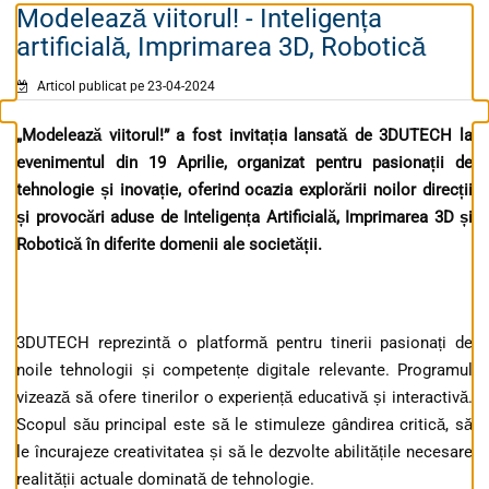
Modelează viitorul! - Inteligența
artificială, Imprimarea 3D, Robotică
Articol publicat pe 23-04-2024
„Modelează viitorul!” a fost invitația lansată de 3DUTECH la
evenimentul din 19 Aprilie, organizat pentru pasionații de
tehnologie și inovație, oferind ocazia explor
ării
noilor direcții
și provocări aduse de Inteligența Artificială, Imprimarea 3D și
Robotică în diferite domenii ale societății
.
3DUTECH reprezintă o platformă pentru tinerii pasionați de
noile tehnologii și competențe digitale relevante. Programul
vizează să ofere tinerilor o experiență educativă și interactivă.
Scopul său principal este să le stimuleze gândirea critică, să
le încurajeze creativitatea și să le dezvolte abilitățile necesare
realității actuale dominată de tehnologie.