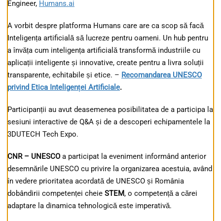
Engineer,
Humans.ai
A vorbit despre platforma Humans care are ca scop să facă
Inteligența artificială să lucreze pentru oameni. Un hub pentru
a învăța cum inteligența artificială transformă industriile cu
aplicații inteligente și innovative, create pentru a livra soluții
transparente, echitabile și etice. –
Recomandarea UNESCO
privind Etica Inteligenței Artificiale
.
Participanții au avut deasemenea posibilitatea de a participa la
sesiuni interactive de Q&A și de a descoperi echipamentele la
3DUTECH Tech Expo.
CNR – UNESCO
a participat la eveniment informând anterior
desemnările UNESCO cu privire la organizarea acestuia, având
în vedere prioritatea acordată de UNESCO și România
dobândirii competenței cheie
STEM
, o competență a cărei
adaptare la dinamica tehnologică este imperativă.