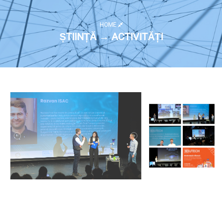
HOME
ȘTIINȚĂ → ACTIVITĂȚI