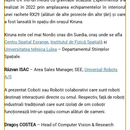
rășini UV într-un mediu cu gravitație scăzută. Experimentul s-a
realizat în 2022 prin amplasarea echipamentelor în interiorul
unei rachete RX29 (alături de alte proiecte din alte țări) și care
a fost lansată în spațiu din orașul Kiruna.
Kiruna este cel mai Nordic oras din Suedia, oraș unde se afla
Centru Spatial Esrange
,
Institutul de Fizică Spațială
si
Universitatea tehnica Lulea
– Departamentul Stiințelor
Spațiale.
Răzvan ISAC
– Area Sales Manager, SEE,
Universal Robots
A/S
A prezentat Coboti sau Robotii colaborativi care sunt roboti
destinați interacțiunii directe cu omul. Respectiv, față de roboți
industriali tradiționali care sunt izolați de om coboții
funcționează într-un spațiu comun alături de oameni.
Dragoș COSTEA
– Head of Computer Vision & Research