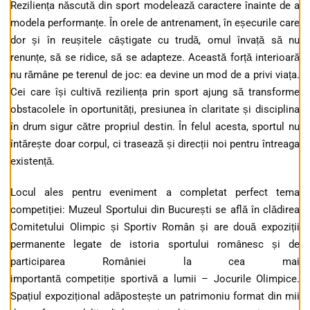
Reziliența născută din sport modelează caractere înainte de a
modela performanțe. În orele de antrenament, în eșecurile care
dor și în reușitele câștigate cu trudă, omul învață să nu
renunțe, să se ridice, să se adapteze. Această forță interioară
nu rămâne pe terenul de joc: ea devine un mod de a privi viața.
Cei care își cultivă reziliența prin sport ajung să transforme
obstacolele în oportunități, presiunea în claritate și disciplina
în drum sigur către propriul destin. În felul acesta, sportul nu
întărește doar corpul, ci trasează și direcții noi pentru întreaga
existență.
Locul ales pentru eveniment a completat perfect tema
competiției: Muzeul Sportului din București se află în clădirea
Comitetului Olimpic și Sportiv Român și are două expoziții
permanente legate de istoria sportului românesc și de
participarea României la cea mai
importantă competiție sportivă a lumii – Jocurile Olimpice.
Spațiul expozițional adăpostește un patrimoniu format din mii