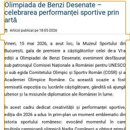
Olimpiada de Benzi Desenate –
celebrarea performanței sportive prin
artă
Articol publicat pe 18-05-2026
Vineri, 15 mai 2026, a avut loc, la Muzeul Sportului din
București, gala de premiere a câștigătorilor celei de-a VI-a
ediții a Olimpiadei de Benzi Desenate, eveniment desfășurat
sub patronajul Comisiei Naționale a României pentru UNESCO
și sub egida Comitetului Olimpic și Sportiv Român (COSR) și a
Academiei Olimpice Române. Cu această ocazie a fost
vernisată expoziția cu lucrările câștigătoare, gândită să ajungă
ulterior și la misiunile diplomatice ale României în lume.
În acest cadru dedicat creativității și performanței sportive,
ediția din 2026 a adus în prim-plan un moment emblematic din
istoria sportului românesc: evocând momentul în care
multipla campioană olimpică Nadia Comăneci a obținut primul