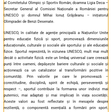
al Comitetului Olimpic și Sportiv Român; doamna Ligia Deca –
Secretar General al Comisiei Naționale a României pentru
UNESCO și domnul Mihai Ionuț Grăjdeanu – inițiatorul
Olimpiadei de Benzi Desenate.
UNESCO, în calitate de agenție principală a Națiunilor Unite
pentru educație fizică și sport, promovează dimensiunile
educaționale, culturale și sociale ale sportului și ale educației
fizice. Sportul reprezintă, în viziunea UNESCO, mult mai mult
decât o activitate fizică: este un limbaj universal care creează
punți între oameni, depășește bariere culturale și sociale și
acționează ca un catalizator al transformării pozitive în
comunități. Prin valorile pe care le promovează –
corectitudine, disciplină, spirit de echipă, perseverență și
respect –, sportul contribuie la formarea unor indivizi mai
puternici, mai adaptați și mai implicați în viața societății.
Aceste valori au fost reflectate și în mesajele despre
reziliență, o componentă esențială a formării prin sport.