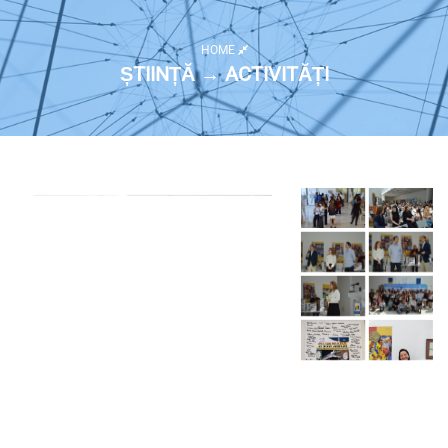
HOME
ȘTIINȚĂ → ACTIVITĂȚI