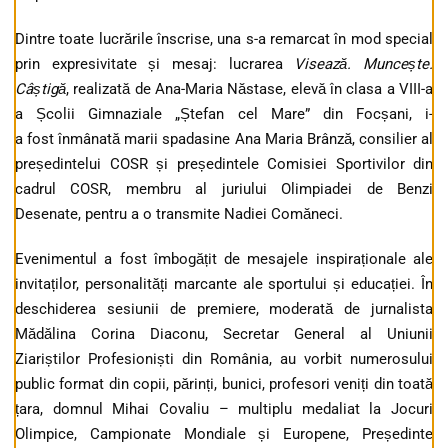
Dintre toate lucrările înscrise, una s-a remarcat în mod special
prin expresivitate și mesaj: lucrarea
Visează. Muncește.
Câștigă
, realizată de Ana-Maria Năstase, elevă în clasa a VIII-a
a Școlii Gimnaziale „Ștefan cel Mare” din Focșani, i-
a fost înmânată marii spadasine Ana Maria Brânză, consilier al
președintelui COSR și președintele Comisiei Sportivilor din
cadrul COSR, membru al juriului Olimpiadei de Benzi
Desenate, pentru a o transmite Nadiei Comăneci.
Evenimentul a fost îmbogățit de mesajele inspiraționale ale
invitaților, personalități marcante ale sportului și educației. În
deschiderea sesiunii de premiere, moderată de jurnalista
Mădălina Corina Diaconu, Secretar General al Uniunii
Ziariștilor Profesioniști din România, au vorbit numerosului
public format din copii, părinți, bunici, profesori veniți din toată
țara, domnul Mihai Covaliu – multiplu medaliat la Jocuri
Olimpice, Campionate Mondiale și Europene, Președinte