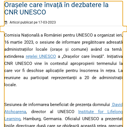
Orașele care învață în dezbatere la
CNR UNESCO
Articol publicat pe 17-03-2023
Comisia Națională a României pentru UNESCO a organizat ieri,
16 martie 2023, o sesiune de informare pregătitoare adresată
administrațiilor locale (orașe și comune) având ca temă
extinderea
rețelei UNESCO
a „Orașelor care învață”. Inițiativa
CNR UNESCO vine în contextul apropropierii termenului la
care vor fi deschise aplicațiile pentru înscrierea în rețea. La
reuniune au participat reprezentanții a 20 de administrații
locale.
Sesiunea de informarea beneficiat de prezența domnului
David
Atchoarena
, director al UNESCO
Institute for Lifelong
Learning
, Hamburg, Germania. Oficialul UNESCO a prezentat
liniile directoare după care se ghidează această rețea, precum