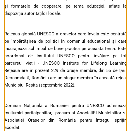
și formatele de cooperare, pe tema educației, aflate la
dispoziția autorităților locale.
Rețeaua globală UNESCO a orașelor care învața este centrată
pe împărtășirea de politici în domeniul educațional și care
încurajează schimbul de bune practici pe această temă. Este
coordonat de Institutul UNESCO pentru învățare pe tot
parcursul vieții - UNESCO Institute for Lifelong Learning
Rețeaua are în prezent 229 de orașe membre, din 55 de țări.
Deocamdată, România are un singur membru în această rețea,
Municipiul Reșița (septembrie 2022).
Comisia Națională a României pentru UNESCO adresează
mulțumiri participanților, precum și AsociațiEI Municipiilor și
Asociației Orașelor din România pentru întregul sprijin
acordat.